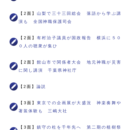
【2面】
山梨で三十三回総会 落語から学ぶ講
演も 全国神職保護司会
【2面】
有村治子議員が国政報告 横浜に５０
０人の聴衆が集ひ
【2面】
館山市で関係者大会 地元神職が災害
に関し講演 千葉県神社庁
【2面】
論説
【3面】
東京での企画展が大盛況 神楽奏舞や
著装体験も 三嶋大社
【3面】
鎮守の杜を千年先へ 第二期の植樹祭