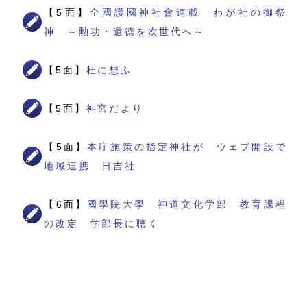
【5面】
全國護國神社會連載 わが社の御祭
神 ～勲功・遺徳を次世代へ～
【5面】
杜に想ふ
【5面】
神宮だより
【5面】
本庁施策の指定神社が ウェブ開設で
地域連携 日吉社
【6面】
國學院大學 神道文化学部 教育課程
の改定 学部長に聴く