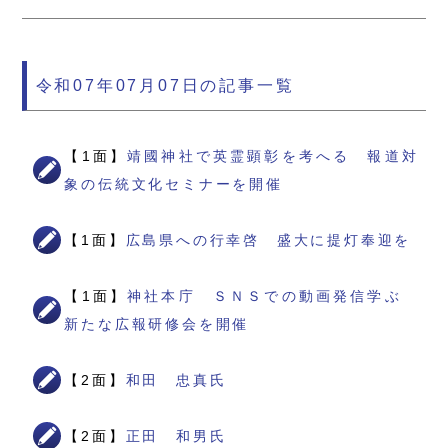
令和07年07月07日の記事一覧
【1面】
靖國神社で英霊顕彰を考へる 報道対
象の伝統文化セミナーを開催
【1面】
広島県への行幸啓 盛大に提灯奉迎を
【1面】
神社本庁 ＳＮＳでの動画発信学ぶ
新たな広報研修会を開催
【2面】
和田 忠真氏
【2面】
正田 和男氏