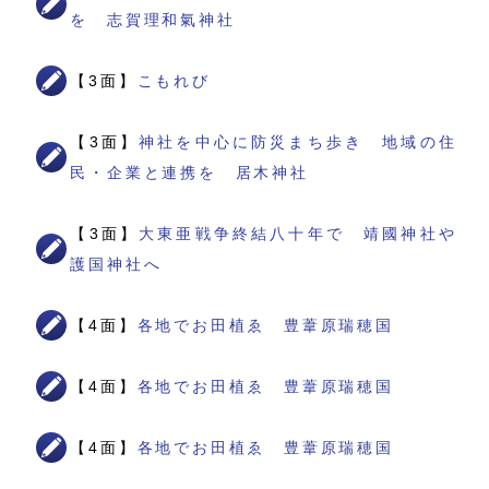
を 志賀理和氣神社
【3面】
こもれび
【3面】
神社を中心に防災まち歩き 地域の住
民・企業と連携を 居木神社
【3面】
大東亜戦争終結八十年で 靖國神社や
護国神社へ
【4面】
各地でお田植ゑ 豊葦原瑞穂国
【4面】
各地でお田植ゑ 豊葦原瑞穂国
【4面】
各地でお田植ゑ 豊葦原瑞穂国