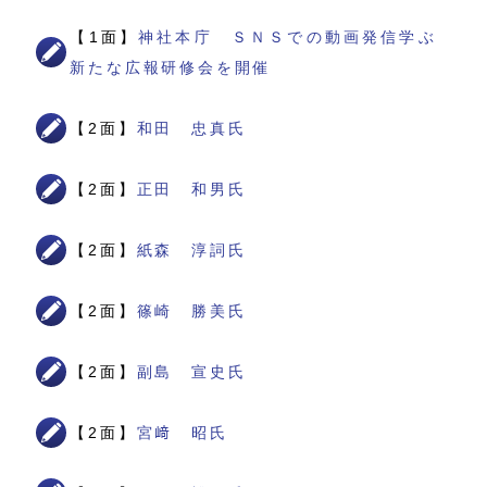
【1面】
神社本庁 ＳＮＳでの動画発信学ぶ
新たな広報研修会を開催
【2面】
和田 忠真氏
【2面】
正田 和男氏
【2面】
紙森 淳詞氏
【2面】
篠崎 勝美氏
【2面】
副島 宣史氏
【2面】
宮﨑 昭氏