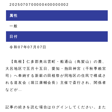
2025070700000400000002
属性
一般
日付
令和07年07月07日
【島根】仁多郡奥出雲町・船通山（鳥髪山）の麓、
大呂地区で五月十五日、愛知・熱田神宮（千秋季賴宮
司）へ奉納する新穀の田植祭が同地区の住民で構成さ
れる道友会（堀江康輔会長）主催で斎行され、関係者
などが…
記事の続きを読む場合はログインしてください。また