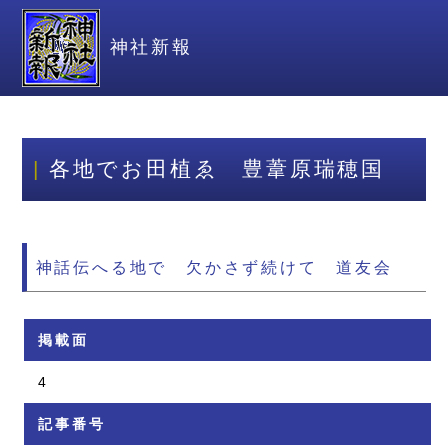
神社新報
各地でお田植ゑ 豊葦原瑞穂国
神話伝へる地で 欠かさず続けて 道友会
掲載面
4
記事番号