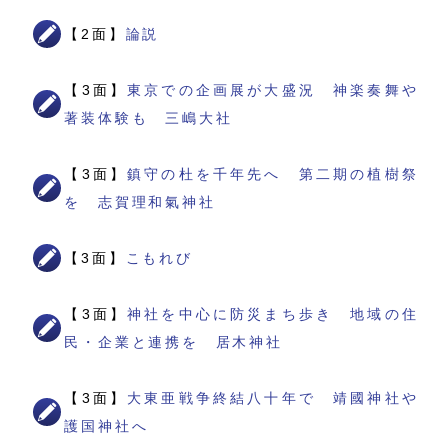
【2面】
論説
【3面】
東京での企画展が大盛況 神楽奏舞や
著装体験も 三嶋大社
【3面】
鎮守の杜を千年先へ 第二期の植樹祭
を 志賀理和氣神社
【3面】
こもれび
【3面】
神社を中心に防災まち歩き 地域の住
民・企業と連携を 居木神社
【3面】
大東亜戦争終結八十年で 靖國神社や
護国神社へ