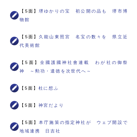
【5面】
堺ゆかりの宝 初公開の品も 堺市博
物館
【5面】
久能山東照宮 名宝の数々を 県立近
代美術館
【5面】
全國護國神社會連載 わが社の御祭
神 ～勲功・遺徳を次世代へ～
【5面】
杜に想ふ
【5面】
神宮だより
【5面】
本庁施策の指定神社が ウェブ開設で
地域連携 日吉社