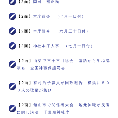
【2面】
岡田 裕正氏
【2面】
本庁辞令 （七月一日付）
【2面】
本庁辞令 （六月三十日付）
【2面】
神社本庁人事 （七月一日付）
【2面】
山梨で三十三回総会 落語から学ぶ講
演も 全国神職保護司会
【2面】
有村治子議員が国政報告 横浜に５０
０人の聴衆が集ひ
【2面】
館山市で関係者大会 地元神職が災害
に関し講演 千葉県神社庁