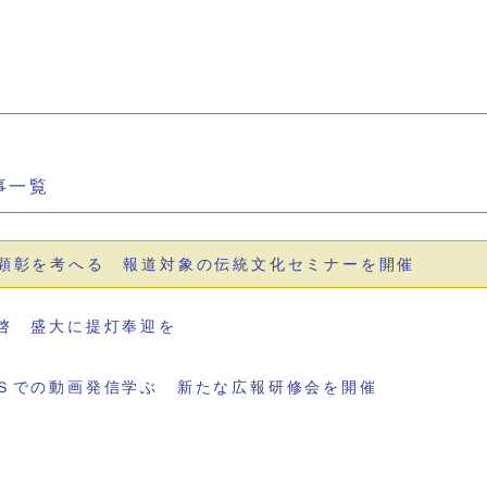
事一覧
顕彰を考へる 報道対象の伝統文化セミナーを開催
啓 盛大に提灯奉迎を
Ｓでの動画発信学ぶ 新たな広報研修会を開催