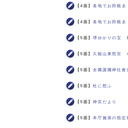
【4面】
各地でお田植ゑ
【4面】
各地でお田植ゑ
【5面】
堺ゆかりの宝 
【5面】
久能山東照宮 
【5面】
全國護國神社會
【5面】
杜に想ふ
【5面】
神宮だより
【5面】
本庁施策の指定