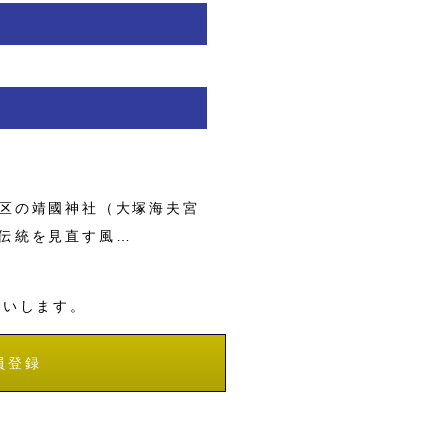
区の靖國神社（大塚海夫宮
伝統を見直す風…
願いします。
員登録