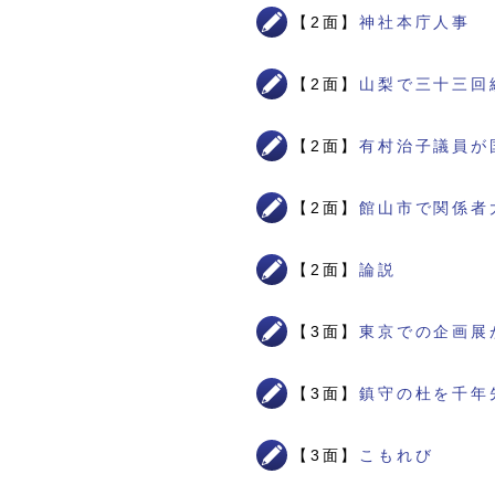
【2面】
神社本庁人事 
【2面】
山梨で三十三回
【2面】
有村治子議員が
【2面】
館山市で関係者
【2面】
論説
【3面】
東京での企画展
【3面】
鎮守の杜を千年
【3面】
こもれび