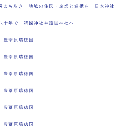
災まち歩き 地域の住民・企業と連携を 居木神社
八十年で 靖國神社や護国神社へ
 豊葦原瑞穂国
 豊葦原瑞穂国
 豊葦原瑞穂国
 豊葦原瑞穂国
 豊葦原瑞穂国
 豊葦原瑞穂国