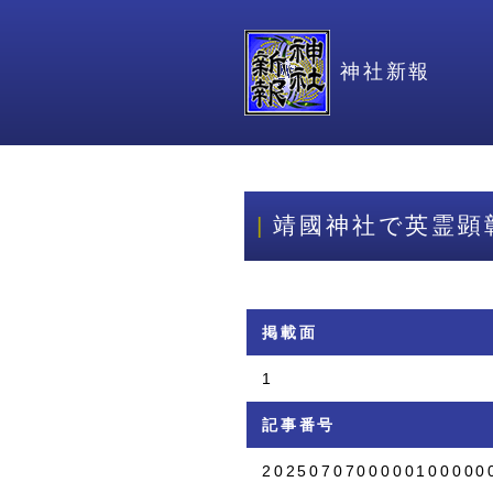
神社新報
靖國神社で英霊顕
掲載面
1
記事番号
2025070700000100000