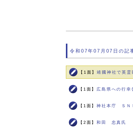
令和07年07月07日の記
【1面】
靖國神社で英霊
【1面】
広島県への行幸
【1面】
神社本庁 ＳＮ
【2面】
和田 忠真氏