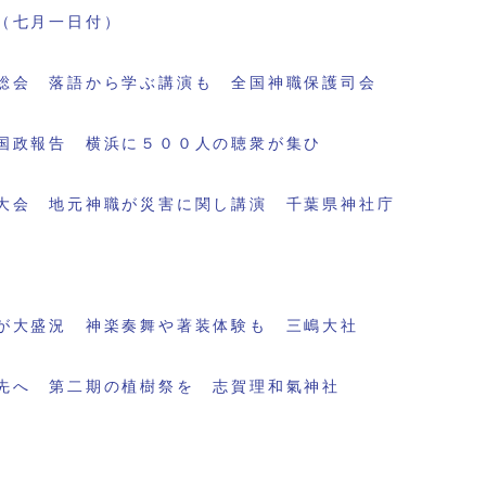
（七月一日付）
総会 落語から学ぶ講演も 全国神職保護司会
国政報告 横浜に５００人の聴衆が集ひ
大会 地元神職が災害に関し講演 千葉県神社庁
が大盛況 神楽奏舞や著装体験も 三嶋大社
先へ 第二期の植樹祭を 志賀理和氣神社