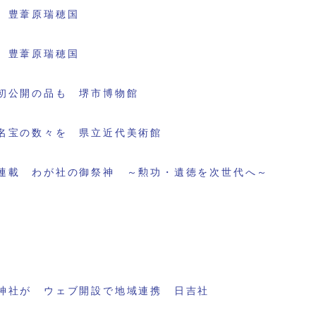
 豊葦原瑞穂国
 豊葦原瑞穂国
初公開の品も 堺市博物館
名宝の数々を 県立近代美術館
連載 わが社の御祭神 ～勲功・遺徳を次世代へ～
神社が ウェブ開設で地域連携 日吉社