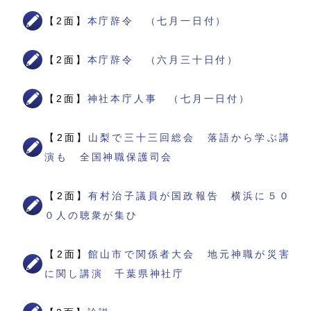
【2面】
本庁辞令 （七月一日付）
【2面】
本庁辞令 （六月三十日付）
【2面】
神社本庁人事 （七月一日付）
【2面】
山梨で三十三回総会 落語から学ぶ講
演も 全国神職保護司会
【2面】
有村治子議員が国政報告 横浜に５０
０人の聴衆が集ひ
【2面】
館山市で関係者大会 地元神職が災害
に関し講演 千葉県神社庁