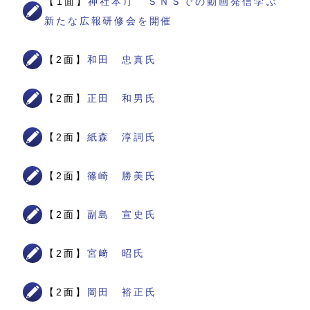
【1面】
神社本庁 ＳＮＳでの動画発信学ぶ
新たな広報研修会を開催
【2面】
和田 忠真氏
【2面】
正田 和男氏
【2面】
紙森 淳詞氏
【2面】
篠崎 勝美氏
【2面】
副島 宣史氏
【2面】
宮﨑 昭氏
【2面】
岡田 裕正氏