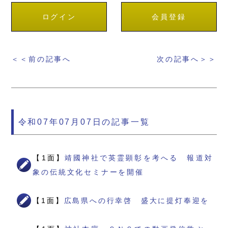
ログイン
会員登録
＜＜前の記事へ
次の記事へ＞＞
令和07年07月07日の記事一覧
【1面】
靖國神社で英霊顕彰を考へる 報道対
象の伝統文化セミナーを開催
【1面】
広島県への行幸啓 盛大に提灯奉迎を