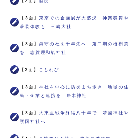
【2面】
論説
【3面】
東京での企画展が大盛況 神楽奏舞や
著装体験も 三嶋大社
【3面】
鎮守の杜を千年先へ 第二期の植樹祭
を 志賀理和氣神社
【3面】
こもれび
【3面】
神社を中心に防災まち歩き 地域の住
民・企業と連携を 居木神社
【3面】
大東亜戦争終結八十年で 靖國神社や
護国神社へ