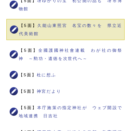
【5面】
堺ゆかりの宝 初公開の品も 堺市博
物館
【5面】
久能山東照宮 名宝の数々を 県立近
代美術館
【5面】
全國護國神社會連載 わが社の御祭
神 ～勲功・遺徳を次世代へ～
【5面】
杜に想ふ
【5面】
神宮だより
【5面】
本庁施策の指定神社が ウェブ開設で
地域連携 日吉社