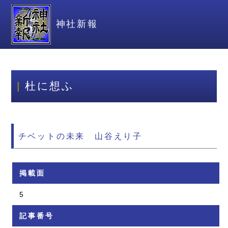
神社新報
杜に想ふ
チベットの未来 山谷えり子
掲載面
5
記事番号