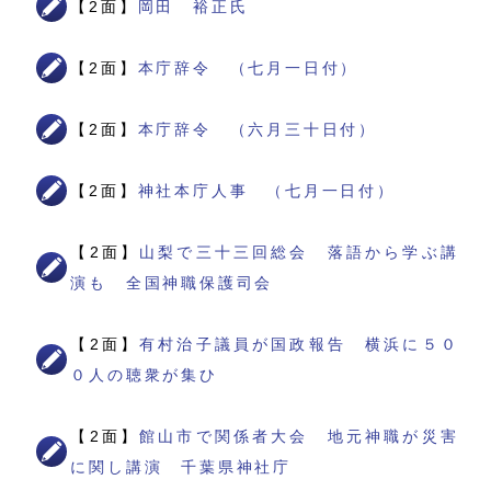
【2面】
岡田 裕正氏
【2面】
本庁辞令 （七月一日付）
【2面】
本庁辞令 （六月三十日付）
【2面】
神社本庁人事 （七月一日付）
【2面】
山梨で三十三回総会 落語から学ぶ講
演も 全国神職保護司会
【2面】
有村治子議員が国政報告 横浜に５０
０人の聴衆が集ひ
【2面】
館山市で関係者大会 地元神職が災害
に関し講演 千葉県神社庁