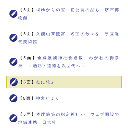
【5面】
堺ゆかりの宝 初公開の品も 堺市博
物館
【5面】
久能山東照宮 名宝の数々を 県立近
代美術館
【5面】
全國護國神社會連載 わが社の御祭
神 ～勲功・遺徳を次世代へ～
【5面】
杜に想ふ
【5面】
神宮だより
【5面】
本庁施策の指定神社が ウェブ開設で
地域連携 日吉社