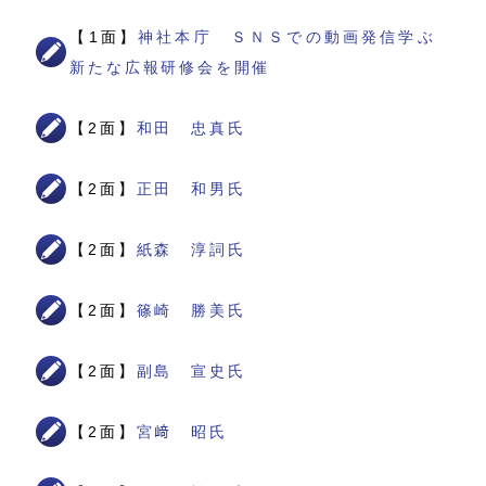
【1面】
神社本庁 ＳＮＳでの動画発信学ぶ
新たな広報研修会を開催
【2面】
和田 忠真氏
【2面】
正田 和男氏
【2面】
紙森 淳詞氏
【2面】
篠崎 勝美氏
【2面】
副島 宣史氏
【2面】
宮﨑 昭氏