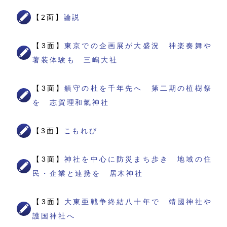
【2面】
論説
【3面】
東京での企画展が大盛況 神楽奏舞や
著装体験も 三嶋大社
【3面】
鎮守の杜を千年先へ 第二期の植樹祭
を 志賀理和氣神社
【3面】
こもれび
【3面】
神社を中心に防災まち歩き 地域の住
民・企業と連携を 居木神社
【3面】
大東亜戦争終結八十年で 靖國神社や
護国神社へ