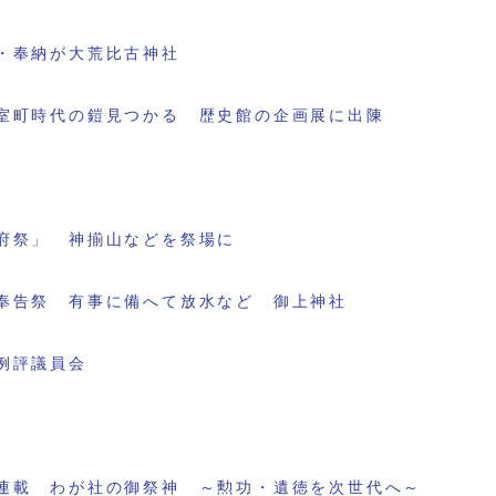
・奉納が大荒比古神社
室町時代の鎧見つかる 歴史館の企画展に出陳
府祭」 神揃山などを祭場に
奉告祭 有事に備へて放水など 御上神社
例評議員会
連載 わが社の御祭神 ～勲功・遺徳を次世代へ～