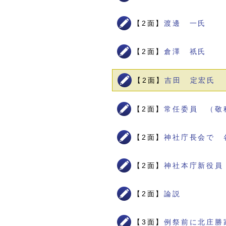
【2面】
渡邊 一氏
【2面】
倉澤 祇氏
【2面】
吉田 定宏氏
【2面】
常任委員 （敬
【2面】
神社庁長会で 
【2面】
神社本庁新役員
【2面】
論説
【3面】
例祭前に北庄勝