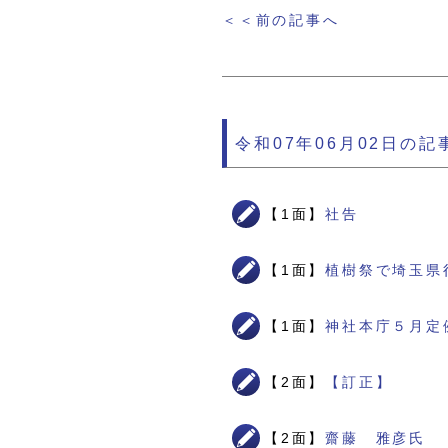
＜＜前の記事へ
令和07年06月02日の記
【1面】
社告
【1面】
植樹祭で埼玉県
【1面】
神社本庁５月定
【2面】
【訂正】
【2面】
齋藤 雅彦氏