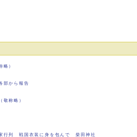
称略）
各部から報告
（敬称略）
家行列 戦国衣装に身を包んで 柴田神社