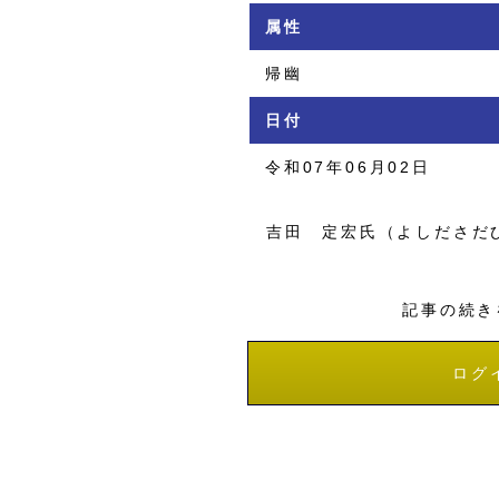
属性
帰幽
日付
令和07年06月02日
吉田 定宏氏（よしださだ
記事の続き
ログ