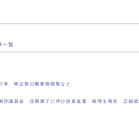
事一覧
行幸 秩父祭の概要御聴取など
例評議員会 任期満了に伴ひ役員改選 統理を再任 正副