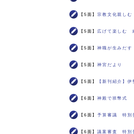
【5面】
宗教文化親しむ
【5面】
広げて楽しむ 
【5面】
神職が生みだす
【5面】
神宮だより
【5面】
【新刊紹介】伊
【6面】
神殿で班幣式
【6面】
予算審議 特別
【6面】
議案審査 特別