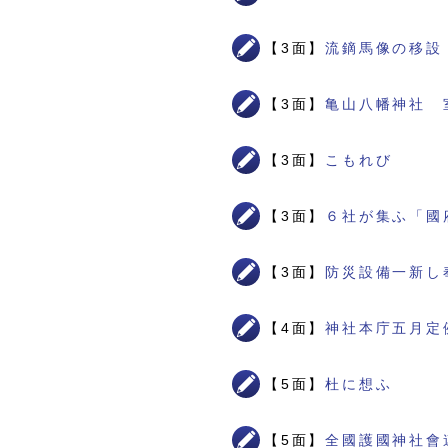
【3面】
流鏑馬像の移設
【3面】
亀山八幡神社 
【3面】
こもれび
【3面】
６社が集ふ「國
【3面】
防災設備一新し
【4面】
神社本庁五月定
【5面】
杜に想ふ
【5面】
全國護國神社會