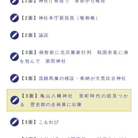
【2面】
神社庁長会で 各部から報告
【2面】
神社本庁新役員（敬称略）
【2面】
論説
【3面】
例祭前に北庄勝家行列 戦国衣装に身
を包んで 柴田神社
【3面】
流鏑馬像の移設・奉納が大荒比古神社
【3面】
亀山八幡神社 室町時代の鎧見つか
る 歴史館の企画展に出陳
【3面】
こもれび