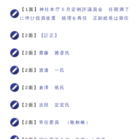
【1面】
神社本庁５月定例評議員会 任期満了
に伴ひ役員改選 統理を再任 正副総長は留任
【2面】
【訂正】
【2面】
齋藤 雅彦氏
【2面】
渡邊 一氏
【2面】
倉澤 祇氏
【2面】
吉田 定宏氏
【2面】
常任委員 （敬称略）