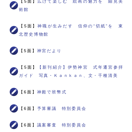
【5面】
広げて楽しむ 絵画の魅力を 細見美
術館
【5面】
神職が生みだす 信仰の“切紙”を 東
北歴史博物館
【5面】
神宮だより
【5面】
【新刊紹介】伊勢神宮 式年遷宮参拝
ガイド 写真・Ｋａｎｋａｎ、文・千種清美
【6面】
神殿で班幣式
【6面】
予算審議 特別委員会
【6面】
議案審査 特別委員会