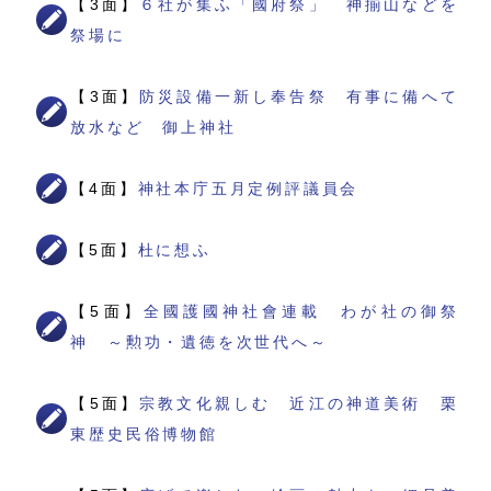
【3面】
６社が集ふ「國府祭」 神揃山などを
祭場に
【3面】
防災設備一新し奉告祭 有事に備へて
放水など 御上神社
【4面】
神社本庁五月定例評議員会
【5面】
杜に想ふ
【5面】
全國護國神社會連載 わが社の御祭
神 ～勲功・遺徳を次世代へ～
【5面】
宗教文化親しむ 近江の神道美術 栗
東歴史民俗博物館