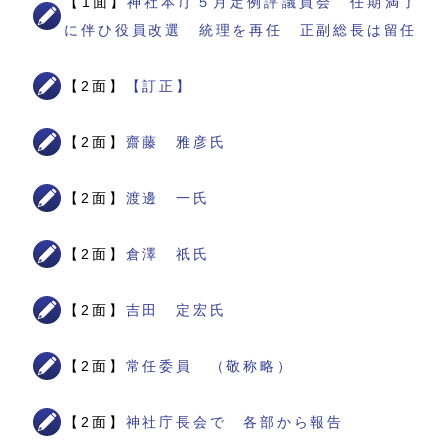
【1面】
神社本庁５月定例評議員会 任期満了
に伴ひ役員改選 統理を再任 正副総長は留任
【2面】
【訂正】
【2面】
齋藤 雅彦氏
【2面】
渡邊 一氏
【2面】
倉澤 祇氏
【2面】
吉田 定宏氏
【2面】
常任委員 （敬称略）
【2面】
神社庁長会で 各部から報告