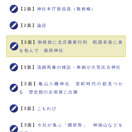
【2面】
神社本庁新役員（敬称略）
【2面】
論説
【3面】
例祭前に北庄勝家行列 戦国衣装に身
を包んで 柴田神社
【3面】
流鏑馬像の移設・奉納が大荒比古神社
【3面】
亀山八幡神社 室町時代の鎧見つか
る 歴史館の企画展に出陳
【3面】
こもれび
【3面】
６社が集ふ「國府祭」 神揃山などを