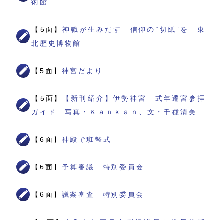
術館
【5面】
神職が生みだす 信仰の“切紙”を 東
北歴史博物館
【5面】
神宮だより
【5面】
【新刊紹介】伊勢神宮 式年遷宮参拝
ガイド 写真・Ｋａｎｋａｎ、文・千種清美
【6面】
神殿で班幣式
【6面】
予算審議 特別委員会
【6面】
議案審査 特別委員会