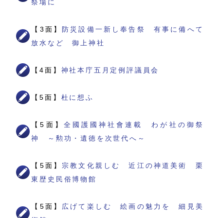
祭場に
【3面】
防災設備一新し奉告祭 有事に備へて
放水など 御上神社
【4面】
神社本庁五月定例評議員会
【5面】
杜に想ふ
【5面】
全國護國神社會連載 わが社の御祭
神 ～勲功・遺徳を次世代へ～
【5面】
宗教文化親しむ 近江の神道美術 栗
東歴史民俗博物館
【5面】
広げて楽しむ 絵画の魅力を 細見美