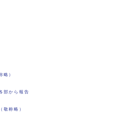
称略）
各部から報告
（敬称略）