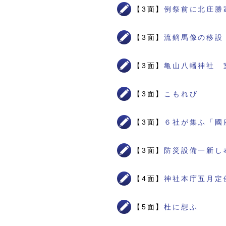
【3面】
例祭前に北庄勝
【3面】
流鏑馬像の移設
【3面】
亀山八幡神社 
【3面】
こもれび
【3面】
６社が集ふ「國
【3面】
防災設備一新し
【4面】
神社本庁五月定
【5面】
杜に想ふ