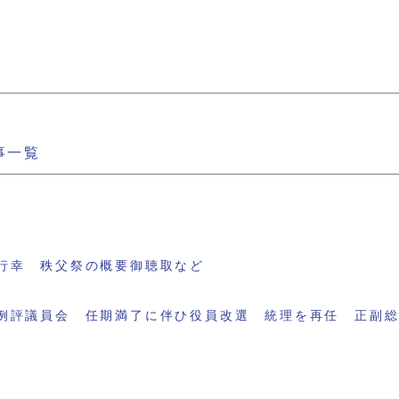
事一覧
行幸 秩父祭の概要御聴取など
例評議員会 任期満了に伴ひ役員改選 統理を再任 正副