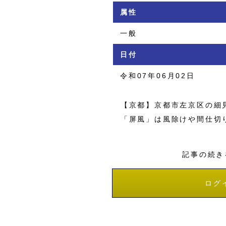
属性
一般
日付
令和07年06月02日
【京都】京都市左京区の細見
「屏風」は風除けや間仕切り
記事の続き
ログ