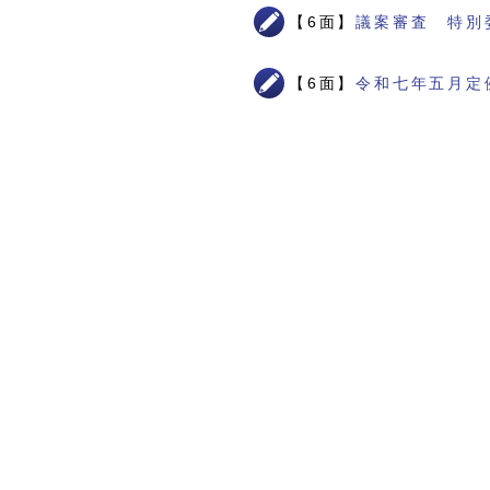
【6面】
議案審査 特別
【6面】
令和七年五月定