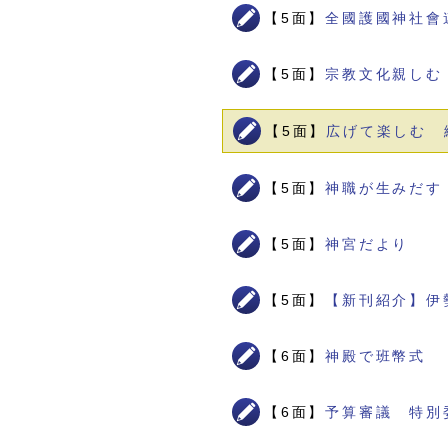
【5面】
全國護國神社會
【5面】
宗教文化親しむ
【5面】
広げて楽しむ 
【5面】
神職が生みだす
【5面】
神宮だより
【5面】
【新刊紹介】伊
【6面】
神殿で班幣式
【6面】
予算審議 特別