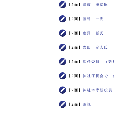
【2面】
齋藤 雅彦氏
【2面】
渡邊 一氏
【2面】
倉澤 祇氏
【2面】
吉田 定宏氏
【2面】
常任委員 （敬
【2面】
神社庁長会で 
【2面】
神社本庁新役員
【2面】
論説