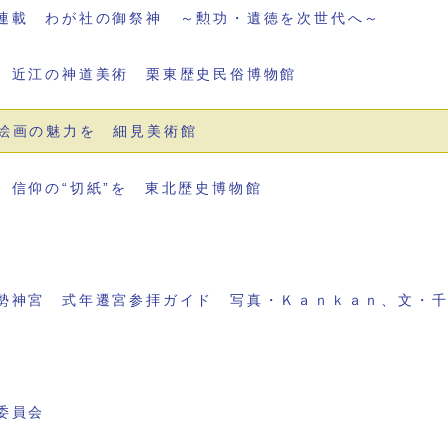
連載 わが社の御祭神 ～勲功・遺徳を次世代へ～
 近江の神道美術 栗東歴史民俗博物館
絵画の魅力を 細見美術館
 信仰の“切紙”を 東北歴史博物館
勢神宮 式年遷宮参拝ガイド 写真・Ｋａｎｋａｎ、文・
委員会