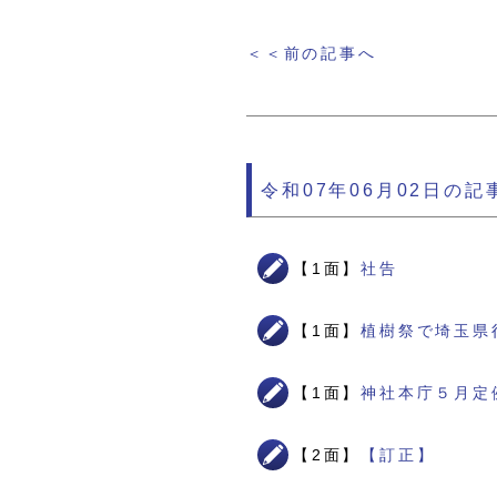
＜＜前の記事へ
令和07年06月02日の記
【1面】
社告
【1面】
植樹祭で埼玉県
【1面】
神社本庁５月定
【2面】
【訂正】