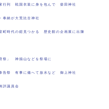
家行列 戦国衣装に身を包んで 柴田神社
・奉納が大荒比古神社
室町時代の鎧見つかる 歴史館の企画展に出陳
府祭」 神揃山などを祭場に
奉告祭 有事に備へて放水など 御上神社
例評議員会