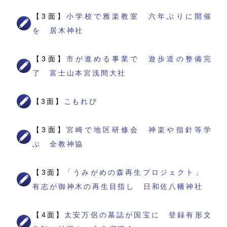
【3面】
小学校で雅楽教室 六年ぶりに開催
を 居木神社
【3面】
市が進める事業で 遊歩道の整備完
了 富士山本宮浅間大社
【3面】
こもれび
【3面】
宮崎で地区研修会 神楽や指針等学
ぶ 全教神協
【3面】
「うみがめの森再生プロジェクト」
有志が御神木の再生目指し 日和佐八幡神社
【4面】
太安万侶の墓誌が国宝に 登録有形文