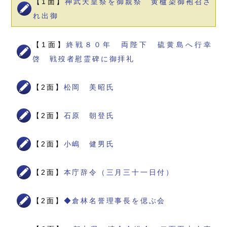
【1面】
神武天皇祭を御親祭 黄櫨染御袍召さ
れ出御
【1面】
終戦８０年 両陛下 硫黄島へ行幸
啓 戦歿者慰霊碑に御拝礼
【2面】
松岡 美昭氏
【2面】
石原 朝登氏
【2面】
小嶋 健男氏
【2面】
本庁辞令（三月三十一日付）
【2面】
◆倉林名誉理事長を偲ぶ会