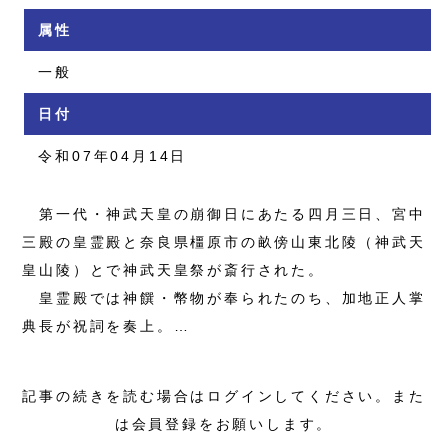
属性
一般
日付
令和07年04月14日
第一代・神武天皇の崩御日にあたる四月三日、宮中
三殿の皇霊殿と奈良県橿原市の畝傍山東北陵（神武天
皇山陵）とで神武天皇祭が斎行された。
皇霊殿では神饌・幣物が奉られたのち、加地正人掌
典長が祝詞を奏上。…
記事の続きを読む場合はログインしてください。また
は会員登録をお願いします。