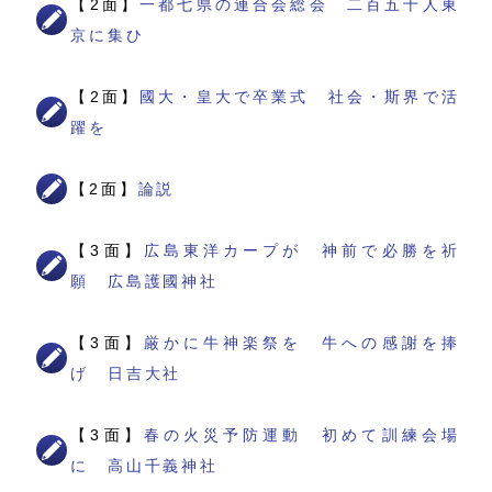
【2面】
一都七県の連合会総会 二百五十人東
京に集ひ
【2面】
國大・皇大で卒業式 社会・斯界で活
躍を
【2面】
論説
【3面】
広島東洋カープが 神前で必勝を祈
願 広島護國神社
【3面】
厳かに牛神楽祭を 牛への感謝を捧
げ 日吉大社
【3面】
春の火災予防運動 初めて訓練会場
に 高山千義神社