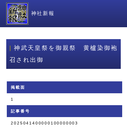
神社新報
神武天皇祭を御親祭 黄櫨染御袍
召され出御
掲載面
1
記事番号
2025041400000100000003