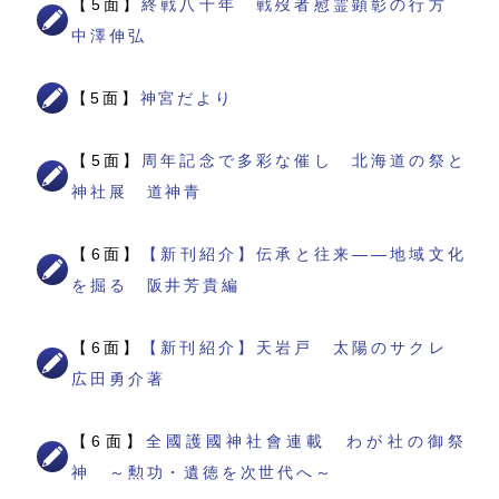
【5面】
終戦八十年 戦歿者慰霊顕彰の行方
中澤伸弘
【5面】
神宮だより
【5面】
周年記念で多彩な催し 北海道の祭と
神社展 道神青
【6面】
【新刊紹介】伝承と往来――地域文化
を掘る 阪井芳貴編
【6面】
【新刊紹介】天岩戸 太陽のサクレ
広田勇介著
【6面】
全國護國神社會連載 わが社の御祭
神 ～勲功・遺徳を次世代へ～