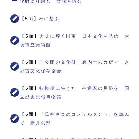
化財に社殿も 文化審議会
【5面】
杜に想ふ
【5面】
大阪に煌く国宝 日本文化を発信 大
阪市立美術館
【5面】
非公開の文化財 府内十六カ所で 京
都古文化保存協会
【5面】
転換期に生きた 神道家の足跡を 国
立歴史民俗博物館
【5面】
『氏神さまのコンサルタント』を読ん
で 新井俊邦