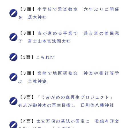
【3面】
小学校で雅楽教室 六年ぶりに開催
を 居木神社
【3面】
市が進める事業で 遊歩道の整備完
了 富士山本宮浅間大社
【3面】
こもれび
【3面】
宮崎で地区研修会 神楽や指針等学
ぶ 全教神協
【3面】
「うみがめの森再生プロジェクト」
有志が御神木の再生目指し 日和佐八幡神社
【4面】
太安万侶の墓誌が国宝に 登録有形文