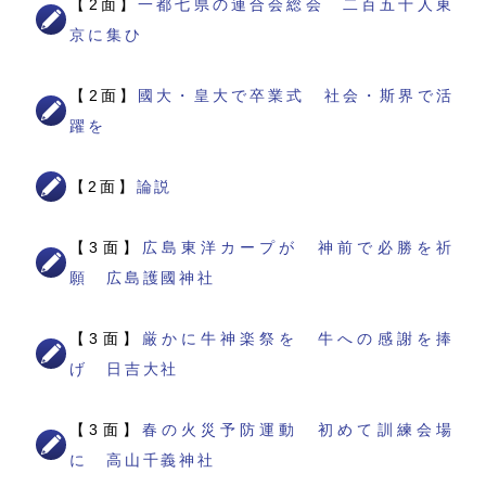
【2面】
一都七県の連合会総会 二百五十人東
京に集ひ
【2面】
國大・皇大で卒業式 社会・斯界で活
躍を
【2面】
論説
【3面】
広島東洋カープが 神前で必勝を祈
願 広島護國神社
【3面】
厳かに牛神楽祭を 牛への感謝を捧
げ 日吉大社
【3面】
春の火災予防運動 初めて訓練会場
に 高山千義神社