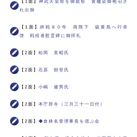
【1面】
神武天皇祭を御親祭 黄櫨染御袍召さ
れ出御
【1面】
終戦８０年 両陛下 硫黄島へ行幸
啓 戦歿者慰霊碑に御拝礼
【2面】
松岡 美昭氏
【2面】
石原 朝登氏
【2面】
小嶋 健男氏
【2面】
本庁辞令（三月三十一日付）
【2面】
◆倉林名誉理事長を偲ぶ会