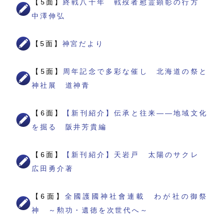
【5面】
終戦八十年 戦歿者慰霊顕彰の行方
中澤伸弘
【5面】
神宮だより
【5面】
周年記念で多彩な催し 北海道の祭と
神社展 道神青
【6面】
【新刊紹介】伝承と往来――地域文化
を掘る 阪井芳貴編
【6面】
【新刊紹介】天岩戸 太陽のサクレ
広田勇介著
【6面】
全國護國神社會連載 わが社の御祭
神 ～勲功・遺徳を次世代へ～