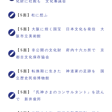
化財に社殿も 文化審議会
【5面】
杜に想ふ
【5面】
大阪に煌く国宝 日本文化を発信 大
阪市立美術館
【5面】
非公開の文化財 府内十六カ所で 京
都古文化保存協会
【5面】
転換期に生きた 神道家の足跡を 国
立歴史民俗博物館
【5面】
『氏神さまのコンサルタント』を読ん
で 新井俊邦