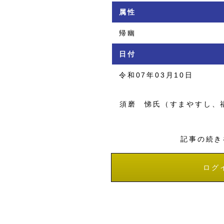
属性
帰幽
日付
令和07年03月10日
須磨 悌氏（すまやすし、
記事の続き
ログ