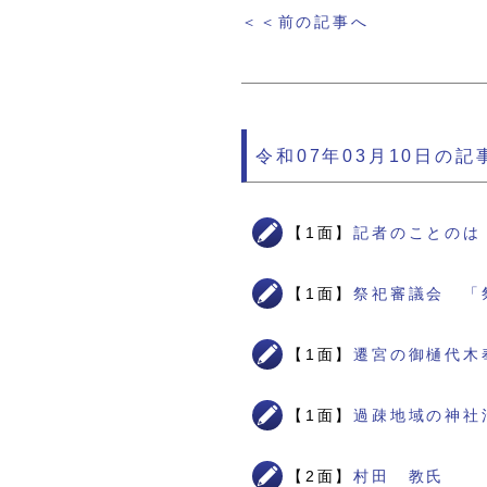
＜＜前の記事へ
令和07年03月10日の記
【1面】
記者のことのは
【1面】
祭祀審議会 「
【1面】
遷宮の御樋代木
【1面】
過疎地域の神社
【2面】
村田 教氏