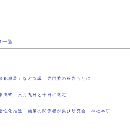
事一覧
祭祀服装」など協議 専門委の報告もとに
奉曳式 六月九日と十日に選定
活性化推進 施策の関係者が集ひ研究会 神社本庁