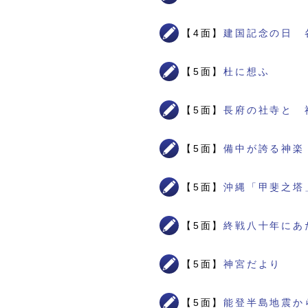
【4面】
建国記念の日 
【5面】
杜に想ふ
【5面】
長府の社寺と 
【5面】
備中が誇る神楽
【5面】
沖縄「甲斐之塔
【5面】
終戦八十年にあ
【5面】
神宮だより
【5面】
能登半島地震か