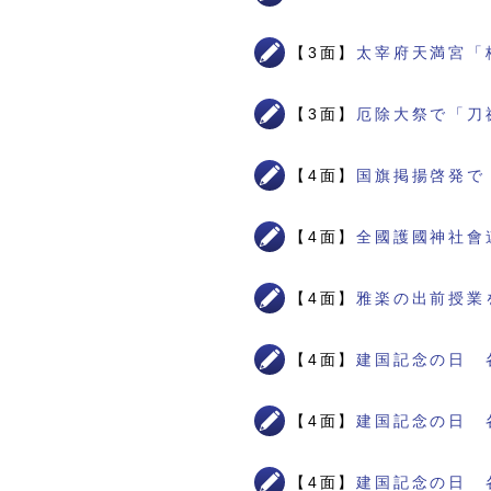
【3面】
太宰府天満宮「
【3面】
厄除大祭で「刀
【4面】
国旗掲揚啓発で
【4面】
全國護國神社會
【4面】
雅楽の出前授業
【4面】
建国記念の日 
【4面】
建国記念の日 
【4面】
建国記念の日 