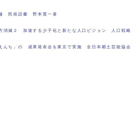
修 民俗語彙 野本寛一著
方消滅２ 加速する少子化と新たな人口ビジョン 人口戦
えんち」の 成果発表会を東京で実施 全日本郷土芸能協