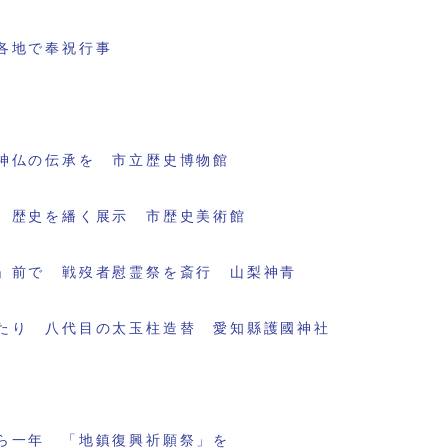
各地で奉祝行事
神仏の伝承を 市立歴史博物館
 歴史を繙く展示 市歴史美術館
」前で 戦歿者慰霊祭を斎行 山梨神青
たり 八代目の太玉柱造替 愛知縣護國神社
ら一年 「地鎮復興祈願祭」を