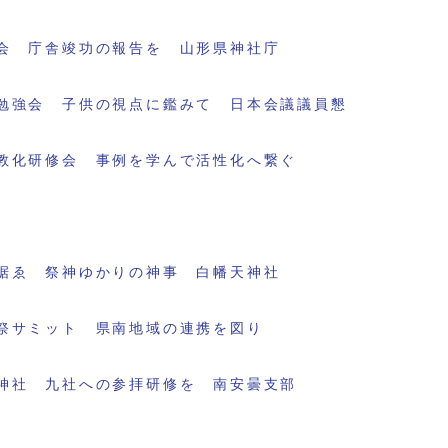
会 庁舎竣功の報告を 山形県神社庁
勉強会 子供の視点に鑑みて 日本会議議員懇
教化研修会 事例を学んで活性化へ繋ぐ
据ゑ 祭神ゆかりの神事 白幡天神社
祭サミット 県南地域の連携を図り
神社 九社への参拝研修を 南安曇支部