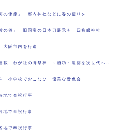
梅の使節」 都内神社などに春の便りを
祓の儀」 旧国宝の日本刀展示も 四條畷神社
 大阪市内を行進
連載 わが社の御祭神 ～勲功・遺徳を次世代へ～
を 小学校でおこなひ 優美な音色会
各地で奉祝行事
各地で奉祝行事
各地で奉祝行事