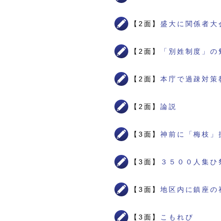
【2面】
盛大に関係者大
【2面】
「別姓制度」の
【2面】
本庁で過疎対策
【2面】
論説
【3面】
神前に「梅枝」
【3面】
３５００人集ひ
【3面】
地区内に鎮座の
【3面】
こもれび