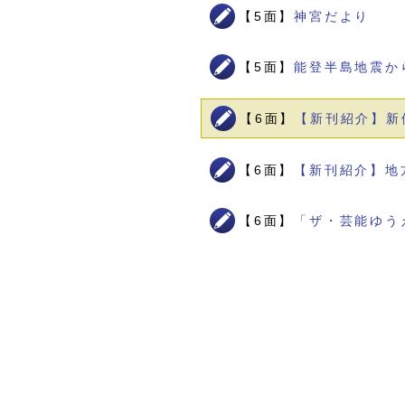
【5面】
神宮だより
【5面】
能登半島地震か
【6面】
【新刊紹介】新
【6面】
【新刊紹介】地
【6面】
「ザ・芸能ゆう