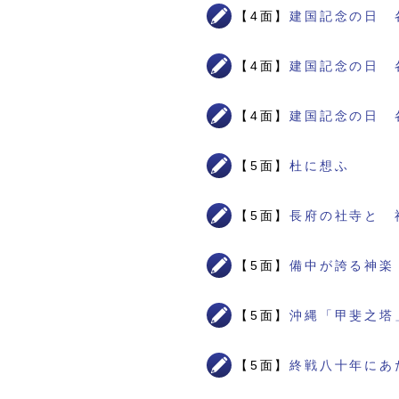
【4面】
建国記念の日 
【4面】
建国記念の日 
【4面】
建国記念の日 
【5面】
杜に想ふ
【5面】
長府の社寺と 
【5面】
備中が誇る神楽
【5面】
沖縄「甲斐之塔
【5面】
終戦八十年にあ