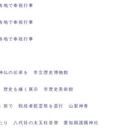
各地で奉祝行事
各地で奉祝行事
各地で奉祝行事
神仏の伝承を 市立歴史博物館
 歴史を繙く展示 市歴史美術館
」前で 戦歿者慰霊祭を斎行 山梨神青
たり 八代目の太玉柱造替 愛知縣護國神社