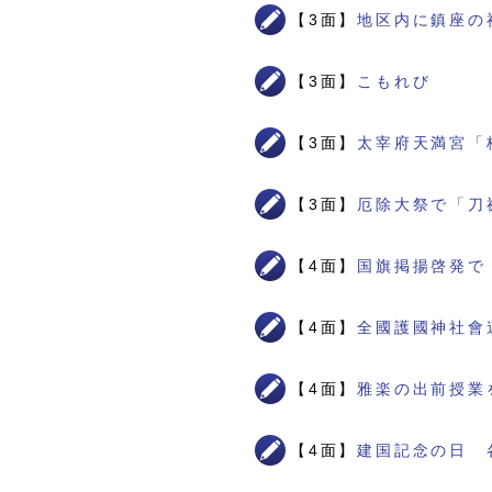
【3面】
地区内に鎮座の
【3面】
こもれび
【3面】
太宰府天満宮「
【3面】
厄除大祭で「刀
【4面】
国旗掲揚啓発で
【4面】
全國護國神社會
【4面】
雅楽の出前授業
【4面】
建国記念の日 