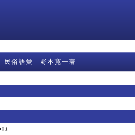
 民俗語彙 野本寛一著
001