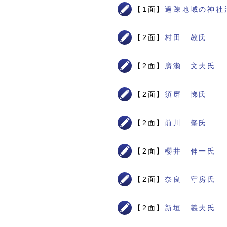
【1面】
過疎地域の神社
【2面】
村田 教氏
【2面】
廣瀬 文夫氏
【2面】
須磨 悌氏
【2面】
前川 肇氏
【2面】
櫻井 伸一氏
【2面】
奈良 守房氏
【2面】
新垣 義夫氏