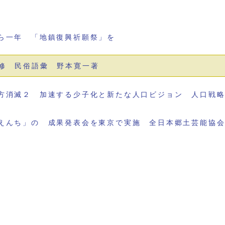
ら一年 「地鎮復興祈願祭」を
修 民俗語彙 野本寛一著
方消滅２ 加速する少子化と新たな人口ビジョン 人口戦
えんち」の 成果発表会を東京で実施 全日本郷土芸能協