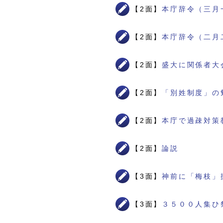
【2面】
本庁辞令（三月
【2面】
本庁辞令（二月
【2面】
盛大に関係者大
【2面】
「別姓制度」の
【2面】
本庁で過疎対策
【2面】
論説
【3面】
神前に「梅枝」
【3面】
３５００人集ひ