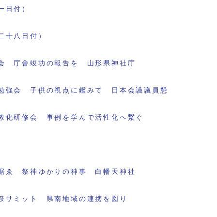
一日付）
二十八日付）
会 庁舎竣功の報告を 山形県神社庁
勉強会 子供の視点に鑑みて 日本会議議員懇
教化研修会 事例を学んで活性化へ繋ぐ
据ゑ 祭神ゆかりの神事 白幡天神社
祭サミット 県南地域の連携を図り