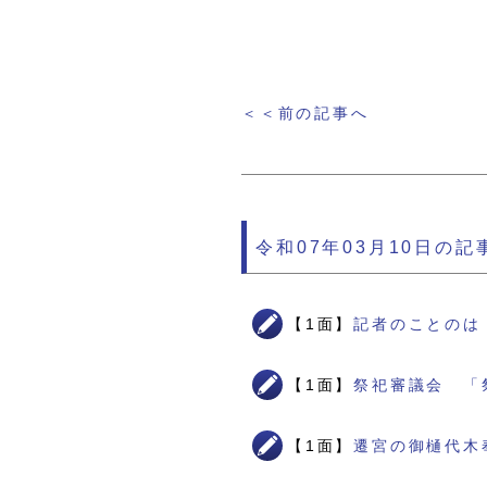
＜＜前の記事へ
令和07年03月10日の記
【1面】
記者のことのは
【1面】
祭祀審議会 「
【1面】
遷宮の御樋代木