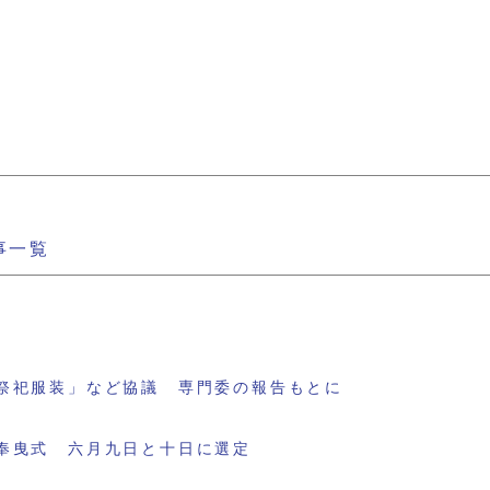
事一覧
祭祀服装」など協議 専門委の報告もとに
奉曳式 六月九日と十日に選定