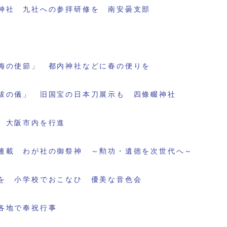
神社 九社への参拝研修を 南安曇支部
梅の使節」 都内神社などに春の便りを
祓の儀」 旧国宝の日本刀展示も 四條畷神社
 大阪市内を行進
連載 わが社の御祭神 ～勲功・遺徳を次世代へ～
を 小学校でおこなひ 優美な音色会
各地で奉祝行事