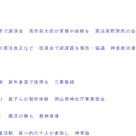
市で講演会 高市前大臣が実務や経験を 憲法長野県民の
や憲法改正など 役員会で諸課題を報告・協議 神道政治
製 新年参賀で使用を 三重敬婦
り 親子らが製作体験 岡山県神社庁事業部会
」 園児の舞も 都神保連
援活動 延べ約六十人が参加し 神青協