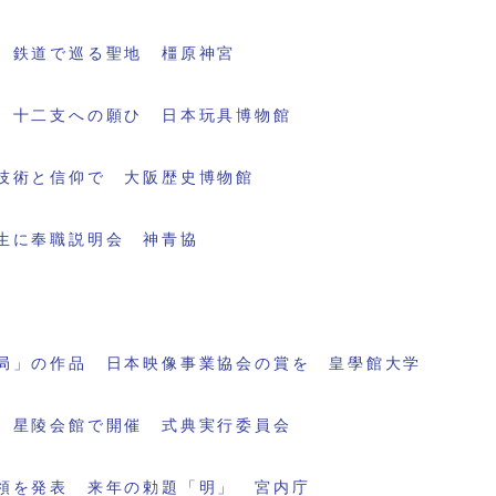
 鉄道で巡る聖地 橿原神宮
 十二支への願ひ 日本玩具博物館
技術と信仰で 大阪歴史博物館
生に奉職説明会 神青協
局」の作品 日本映像事業協会の賞を 皇學館大学
 星陵会館で開催 式典実行委員会
領を発表 来年の勅題「明」 宮内庁