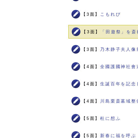
【3面】
こもれび
【3面】
「田遊祭」を斎
【3面】
乃木静子夫人像
【4面】
全國護國神社會
【4面】
生誕百年を記念
【4面】
川島栗斎墓域整
【5面】
杜に想ふ
【5面】
新春に福を呼ぶ