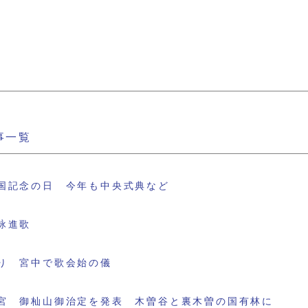
事一覧
国記念の日 今年も中央式典など
詠進歌
り 宮中で歌会始の儀
宮 御杣山御治定を発表 木曽谷と裏木曽の国有林に