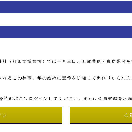
社（打田文博宮司）では一月三日、五穀豊穣・疫病退散を
れるこの神事。年の始めに豊作を祈願して田作りから刈入
を読む場合はログインしてください。または会員登録をお
イン
会