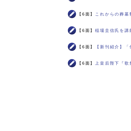
【6面】
これからの葬墓
【6面】
稲場圭信氏を講
【6面】
【新刊紹介】「
【6面】
上皇后陛下『歌