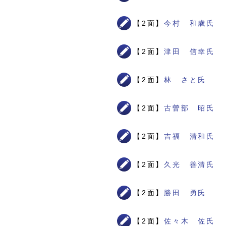
【2面】
今村 和歳氏
【2面】
津田 信幸氏
【2面】
林 さと氏
【2面】
古曽部 昭氏
【2面】
吉福 清和氏
【2面】
久光 善清氏
【2面】
勝田 勇氏
【2面】
佐々木 佐氏