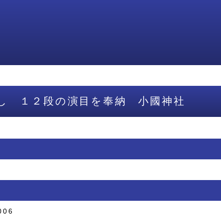
し １２段の演目を奉納 小國神社
006