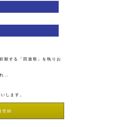
祈願する「田遊祭」を執りお
れ…
願いします。
員登録