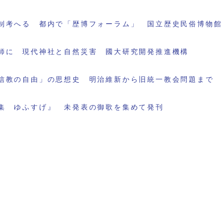
制考へる 都内で「歴博フォーラム」 国立歴史民俗博物
師に 現代神社と自然災害 國大研究開発推進機構
信教の自由」の思想史 明治維新から旧統一教会問題まで
集 ゆふすげ』 未発表の御歌を集めて発刊