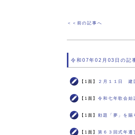
＜＜前の記事へ
令和07年02月03日の記
【1面】
２月１１日 建
【1面】
令和七年歌会始
【1面】
勅題「夢」を賜
【1面】
第６３回式年遷