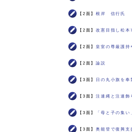
【2面】
根岸 信行氏
【2面】
改憲目指し松本
【2面】
皇室の尊厳護持
【2面】
論説
【3面】
日の丸小旗を奉
【3面】
注連縄と注連飾
【3面】
「母と子の集い
【3面】
奥能登で復興支