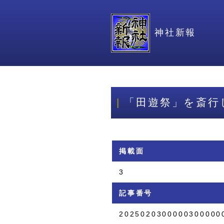
神社新報
「田遊祭」を斎行
掲載面
3
記事番号
2025020300000300000