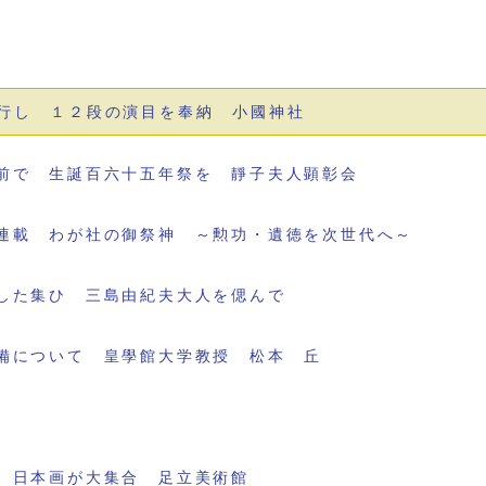
行し １２段の演目を奉納 小國神社
前で 生誕百六十五年祭を 靜子夫人顕彰会
連載 わが社の御祭神 ～勲功・遺徳を次世代へ～
した集ひ 三島由紀夫大人を偲んで
備について 皇學館大学教授 松本 丘
 日本画が大集合 足立美術館