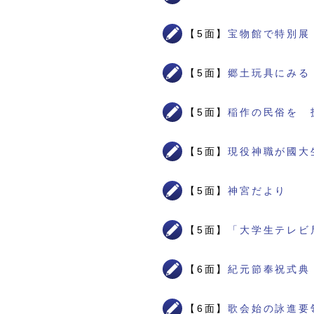
【5面】
宝物館で特別展
【5面】
郷土玩具にみる
【5面】
稲作の民俗を 
【5面】
現役神職が國大
【5面】
神宮だより
【5面】
「大学生テレビ
【6面】
紀元節奉祝式典
【6面】
歌会始の詠進要