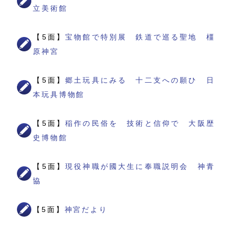
立美術館
【5面】
宝物館で特別展 鉄道で巡る聖地 橿
原神宮
【5面】
郷土玩具にみる 十二支への願ひ 日
本玩具博物館
【5面】
稲作の民俗を 技術と信仰で 大阪歴
史博物館
【5面】
現役神職が國大生に奉職説明会 神青
協
【5面】
神宮だより