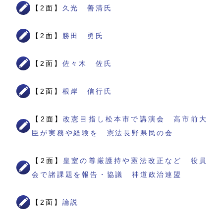
【2面】
久光 善清氏
【2面】
勝田 勇氏
【2面】
佐々木 佐氏
【2面】
根岸 信行氏
【2面】
改憲目指し松本市で講演会 高市前大
臣が実務や経験を 憲法長野県民の会
【2面】
皇室の尊厳護持や憲法改正など 役員
会で諸課題を報告・協議 神道政治連盟
【2面】
論説