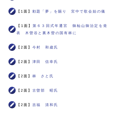
【1面】
勅題「夢」を賜り 宮中で歌会始の儀
【1面】
第６３回式年遷宮 御杣山御治定を発
表 木曽谷と裏木曽の国有林に
【2面】
今村 和歳氏
【2面】
津田 信幸氏
【2面】
林 さと氏
【2面】
古曽部 昭氏
【2面】
吉福 清和氏