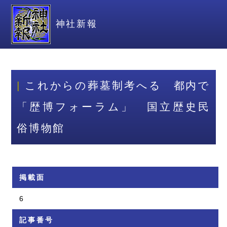
神社新報
これからの葬墓制考へる 都内で
「歴博フォーラム」 国立歴史民
俗博物館
掲載面
6
記事番号