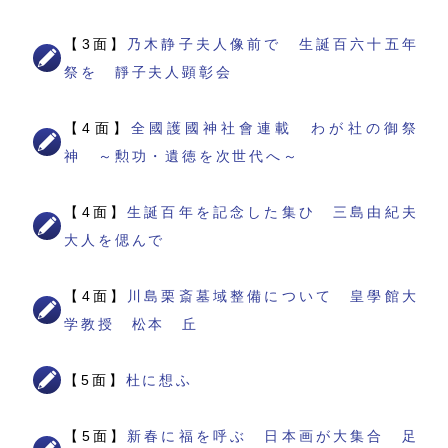
【3面】
乃木静子夫人像前で 生誕百六十五年
祭を 靜子夫人顕彰会
【4面】
全國護國神社會連載 わが社の御祭
神 ～勲功・遺徳を次世代へ～
【4面】
生誕百年を記念した集ひ 三島由紀夫
大人を偲んで
【4面】
川島栗斎墓域整備について 皇學館大
学教授 松本 丘
【5面】
杜に想ふ
【5面】
新春に福を呼ぶ 日本画が大集合 足