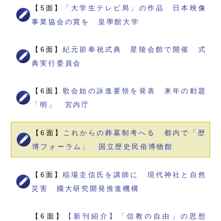
【5面】
「大学生テレビ局」の作品 日本映像
事業協会の賞を 皇學館大学
【6面】
紀元節奉祝式典 星陵会館で開催 式
典実行委員会
【6面】
歌会始の詠進要領を発表 来年の勅題
「明」 宮内庁
【6面】
これからの葬墓制考へる 都内で「歴
博フォーラム」 国立歴史民俗博物館
【6面】
稲場圭信氏を講師に 現代神社と自然
災害 國大研究開発推進機構
【6面】
【新刊紹介】「信教の自由」の思想