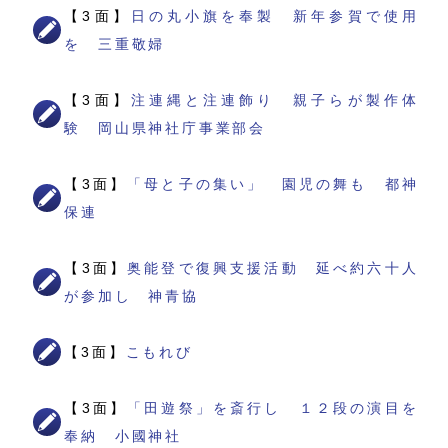
【3面】
日の丸小旗を奉製 新年参賀で使用
を 三重敬婦
【3面】
注連縄と注連飾り 親子らが製作体
験 岡山県神社庁事業部会
【3面】
「母と子の集い」 園児の舞も 都神
保連
【3面】
奥能登で復興支援活動 延べ約六十人
が参加し 神青協
【3面】
こもれび
【3面】
「田遊祭」を斎行し １２段の演目を
奉納 小國神社