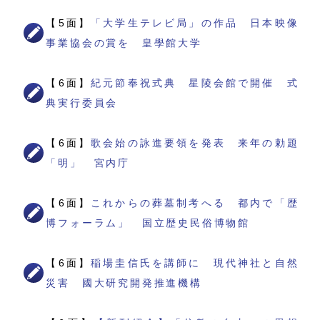
【5面】
「大学生テレビ局」の作品 日本映像
事業協会の賞を 皇學館大学
【6面】
紀元節奉祝式典 星陵会館で開催 式
典実行委員会
【6面】
歌会始の詠進要領を発表 来年の勅題
「明」 宮内庁
【6面】
これからの葬墓制考へる 都内で「歴
博フォーラム」 国立歴史民俗博物館
【6面】
稲場圭信氏を講師に 現代神社と自然
災害 國大研究開発推進機構