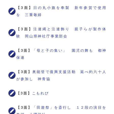
【3面】
日の丸小旗を奉製 新年参賀で使用
を 三重敬婦
【3面】
注連縄と注連飾り 親子らが製作体
験 岡山県神社庁事業部会
【3面】
「母と子の集い」 園児の舞も 都神
保連
【3面】
奥能登で復興支援活動 延べ約六十人
が参加し 神青協
【3面】
こもれび
【3面】
「田遊祭」を斎行し １２段の演目を