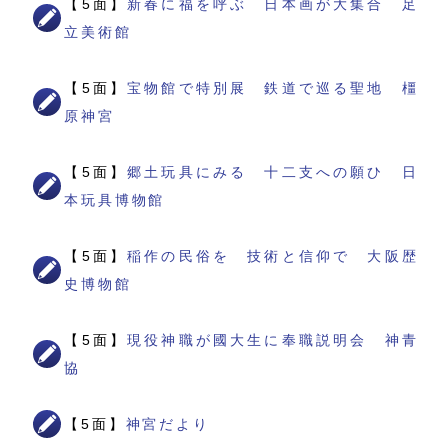
【5面】
新春に福を呼ぶ 日本画が大集合 足
立美術館
【5面】
宝物館で特別展 鉄道で巡る聖地 橿
原神宮
【5面】
郷土玩具にみる 十二支への願ひ 日
本玩具博物館
【5面】
稲作の民俗を 技術と信仰で 大阪歴
史博物館
【5面】
現役神職が國大生に奉職説明会 神青
協
【5面】
神宮だより