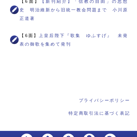
【6面】
【新刊紹介】「信教の自由」の思想
史 明治維新から旧統一教会問題まで 小川原
正道著
【6面】
上皇后陛下『歌集 ゆふすげ』 未発
表の御歌を集めて発刊
プライバシーポリシー
特定商取引法に基づく表記