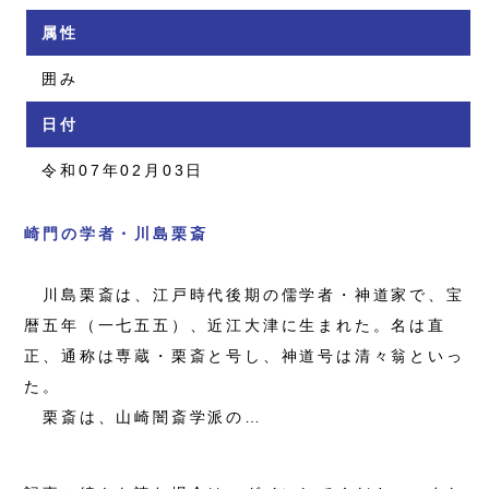
属性
囲み
日付
令和07年02月03日
崎門の学者・川島栗斎
川島栗斎は、江戸時代後期の儒学者・神道家で、宝
暦五年（一七五五）、近江大津に生まれた。名は直
正、通称は専蔵・栗斎と号し、神道号は清々翁といっ
た。
栗斎は、山崎闇斎学派の…