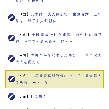
奉納 小國神社
【3面】
乃木静子夫人像前で 生誕百六十五年
祭を 靜子夫人顕彰会
【4面】
全國護國神社會連載 わが社の御祭
神 ～勲功・遺徳を次世代へ～
【4面】
生誕百年を記念した集ひ 三島由紀夫
大人を偲んで
【4面】
川島栗斎墓域整備について 皇學館大
学教授 松本 丘
【5面】
杜に想ふ