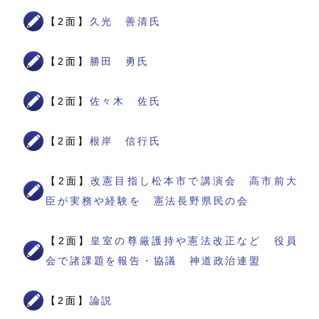
【2面】
久光 善清氏
【2面】
勝田 勇氏
【2面】
佐々木 佐氏
【2面】
根岸 信行氏
【2面】
改憲目指し松本市で講演会 高市前大
臣が実務や経験を 憲法長野県民の会
【2面】
皇室の尊厳護持や憲法改正など 役員
会で諸課題を報告・協議 神道政治連盟
【2面】
論説