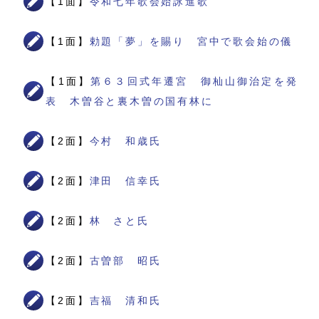
【1面】
令和七年歌会始詠進歌
【1面】
勅題「夢」を賜り 宮中で歌会始の儀
【1面】
第６３回式年遷宮 御杣山御治定を発
表 木曽谷と裏木曽の国有林に
【2面】
今村 和歳氏
【2面】
津田 信幸氏
【2面】
林 さと氏
【2面】
古曽部 昭氏
【2面】
吉福 清和氏