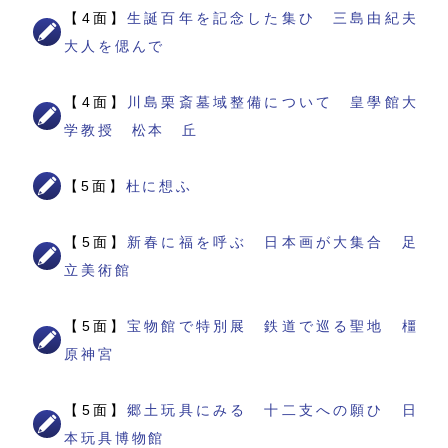
【4面】
生誕百年を記念した集ひ 三島由紀夫
大人を偲んで
【4面】
川島栗斎墓域整備について 皇學館大
学教授 松本 丘
【5面】
杜に想ふ
【5面】
新春に福を呼ぶ 日本画が大集合 足
立美術館
【5面】
宝物館で特別展 鉄道で巡る聖地 橿
原神宮
【5面】
郷土玩具にみる 十二支への願ひ 日
本玩具博物館