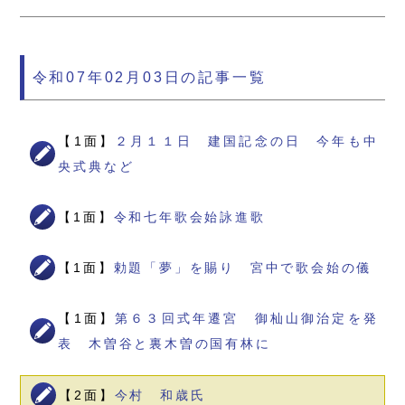
令和07年02月03日の記事一覧
【1面】
２月１１日 建国記念の日 今年も中
央式典など
【1面】
令和七年歌会始詠進歌
【1面】
勅題「夢」を賜り 宮中で歌会始の儀
【1面】
第６３回式年遷宮 御杣山御治定を発
表 木曽谷と裏木曽の国有林に
【2面】
今村 和歳氏