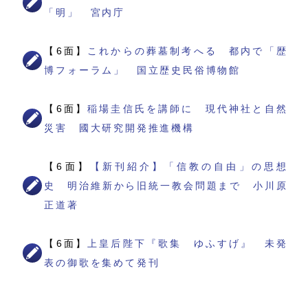
「明」 宮内庁
【6面】
これからの葬墓制考へる 都内で「歴
博フォーラム」 国立歴史民俗博物館
【6面】
稲場圭信氏を講師に 現代神社と自然
災害 國大研究開発推進機構
【6面】
【新刊紹介】「信教の自由」の思想
史 明治維新から旧統一教会問題まで 小川原
正道著
【6面】
上皇后陛下『歌集 ゆふすげ』 未発
表の御歌を集めて発刊