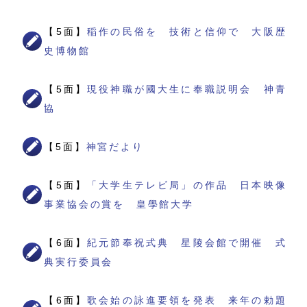
【5面】
稲作の民俗を 技術と信仰で 大阪歴
史博物館
【5面】
現役神職が國大生に奉職説明会 神青
協
【5面】
神宮だより
【5面】
「大学生テレビ局」の作品 日本映像
事業協会の賞を 皇學館大学
【6面】
紀元節奉祝式典 星陵会館で開催 式
典実行委員会
【6面】
歌会始の詠進要領を発表 来年の勅題