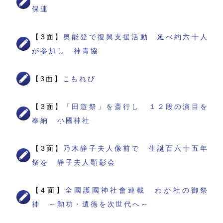
保連
【3面】
奥能登で復興支援活動 延べ約六十人
が参加し 神青協
【3面】
こもれび
【3面】
「田遊祭」を斎行し １２段の演目を
奉納 小國神社
【3面】
乃木静子夫人像前で 生誕百六十五年
祭を 靜子夫人顕彰会
【4面】
全國護國神社會連載 わが社の御祭
神 ～勲功・遺徳を次世代へ～