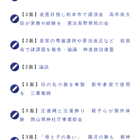
【2面】
改憲目指し松本市で講演会 高市前大
臣が実務や経験を 憲法長野県民の会
【2面】
皇室の尊厳護持や憲法改正など 役員
会で諸課題を報告・協議 神道政治連盟
【2面】
論説
【3面】
日の丸小旗を奉製 新年参賀で使用
を 三重敬婦
【3面】
注連縄と注連飾り 親子らが製作体
験 岡山県神社庁事業部会
【3面】
「母と子の集い」 園児の舞も 都神