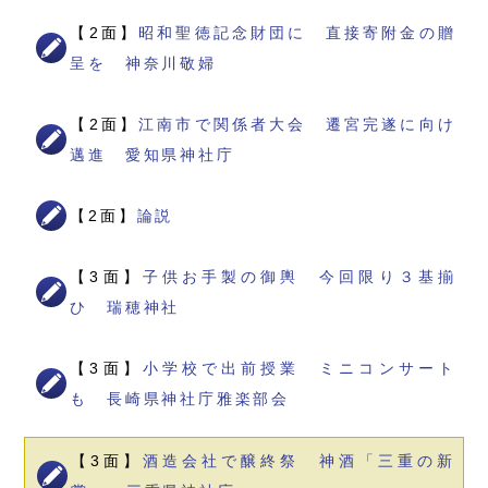
【2面】
昭和聖徳記念財団に 直接寄附金の贈
呈を 神奈川敬婦
【2面】
江南市で関係者大会 遷宮完遂に向け
邁進 愛知県神社庁
【2面】
論説
【3面】
子供お手製の御輿 今回限り３基揃
ひ 瑞穂神社
【3面】
小学校で出前授業 ミニコンサート
も 長崎県神社庁雅楽部会
【3面】
酒造会社で醸終祭 神酒「三重の新