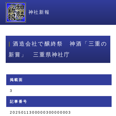
神社新報
酒造会社で醸終祭 神酒「三重の
新嘗」 三重県神社庁
掲載面
3
記事番号
2025011300000300000003