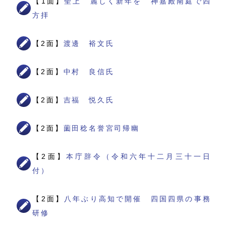
【1面】
聖上 麗しく新年を 神嘉殿南庭で四
方拝
【2面】
渡邊 裕文氏
【2面】
中村 良信氏
【2面】
吉福 悦久氏
【2面】
薗田稔名誉宮司帰幽
【2面】
本庁辞令（令和六年十二月三十一日
付）
【2面】
八年ぶり高知で開催 四国四県の事務
研修