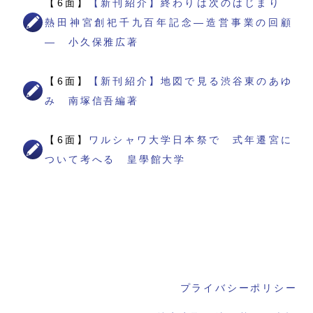
【6面】
【新刊紹介】終わりは次のはじまり
熱田神宮創祀千九百年記念―造営事業の回顧
― 小久保雅広著
【6面】
【新刊紹介】地図で見る渋谷東のあゆ
み 南塚信吾編著
【6面】
ワルシャワ大学日本祭で 式年遷宮に
ついて考へる 皇學館大学
プライバシーポリシー