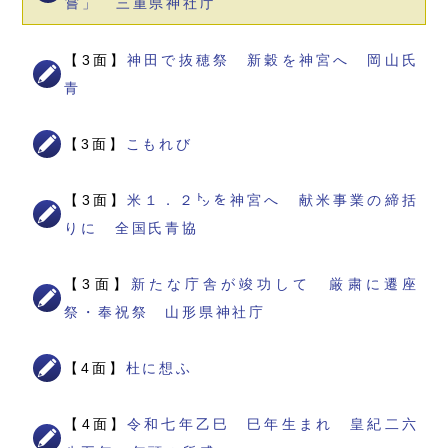
嘗」 三重県神社庁
【3面】
神田で抜穂祭 新穀を神宮へ 岡山氏
青
【3面】
こもれび
【3面】
米１．２㌧を神宮へ 献米事業の締括
りに 全国氏青協
【3面】
新たな庁舎が竣功して 厳粛に遷座
祭・奉祝祭 山形県神社庁
【4面】
杜に想ふ
【4面】
令和七年乙巳 巳年生まれ 皇紀二六