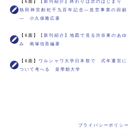
【6面】
【新刊紹介】終わりは次のはじまり
熱田神宮創祀千九百年記念―造営事業の回顧
― 小久保雅広著
【6面】
【新刊紹介】地図で見る渋谷東のあゆ
み 南塚信吾編著
【6面】
ワルシャワ大学日本祭で 式年遷宮に
ついて考へる 皇學館大学
プライバシーポリシー