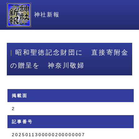
神社新報
昭和聖徳記念財団に 直接寄附金
の贈呈を 神奈川敬婦
掲載面
2
記事番号
2025011300000200000007