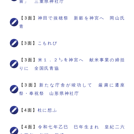
嘗」 三重県神社庁
【3面】
神田で抜穂祭 新穀を神宮へ 岡山氏
青
【3面】
こもれび
【3面】
米１．２㌧を神宮へ 献米事業の締括
りに 全国氏青協
【3面】
新たな庁舎が竣功して 厳粛に遷座
祭・奉祝祭 山形県神社庁
【4面】
杜に想ふ
【4面】
令和七年乙巳 巳年生まれ 皇紀二六