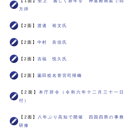
【1面】
聖上 麗しく新年を 神嘉殿南庭で四
方拝
【2面】
渡邊 裕文氏
【2面】
中村 良信氏
【2面】
吉福 悦久氏
【2面】
薗田稔名誉宮司帰幽
【2面】
本庁辞令（令和六年十二月三十一日
付）
【2面】
八年ぶり高知で開催 四国四県の事務
研修