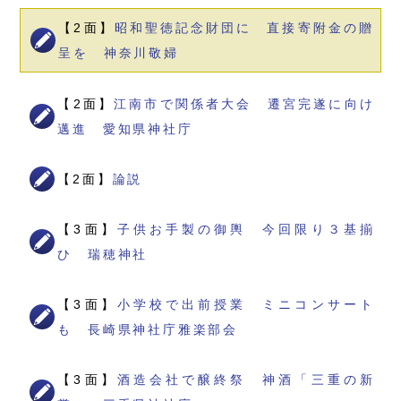
【2面】
昭和聖徳記念財団に 直接寄附金の贈
呈を 神奈川敬婦
【2面】
江南市で関係者大会 遷宮完遂に向け
邁進 愛知県神社庁
【2面】
論説
【3面】
子供お手製の御輿 今回限り３基揃
ひ 瑞穂神社
【3面】
小学校で出前授業 ミニコンサート
も 長崎県神社庁雅楽部会
【3面】
酒造会社で醸終祭 神酒「三重の新