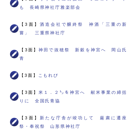
も 長崎県神社庁雅楽部会
【3面】
酒造会社で醸終祭 神酒「三重の新
嘗」 三重県神社庁
【3面】
神田で抜穂祭 新穀を神宮へ 岡山氏
青
【3面】
こもれび
【3面】
米１．２㌧を神宮へ 献米事業の締括
りに 全国氏青協
【3面】
新たな庁舎が竣功して 厳粛に遷座
祭・奉祝祭 山形県神社庁