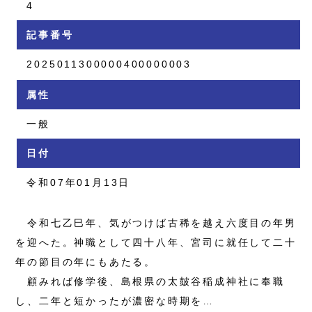
4
記事番号
2025011300000400000003
属性
一般
日付
令和07年01月13日
令和七乙巳年、気がつけば古稀を越え六度目の年男
を迎へた。神職として四十八年、宮司に就任して二十
年の節目の年にもあたる。
顧みれば修学後、島根県の太皷谷稲成神社に奉職
し、二年と短かったが濃密な時期を…