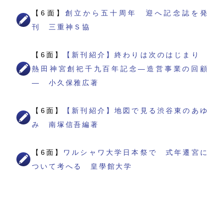
【6面】
創立から五十周年 迎へ記念誌を発
刊 三重神Ｓ協
【6面】
【新刊紹介】終わりは次のはじまり
熱田神宮創祀千九百年記念―造営事業の回顧
― 小久保雅広著
【6面】
【新刊紹介】地図で見る渋谷東のあゆ
み 南塚信吾編著
【6面】
ワルシャワ大学日本祭で 式年遷宮に
ついて考へる 皇學館大学