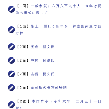
【1面】
一般参賀に六万六百九十人 今年は従
前の形式に復して
【1面】
聖上 麗しく新年を 神嘉殿南庭で四
方拝
【2面】
渡邊 裕文氏
【2面】
中村 良信氏
【2面】
吉福 悦久氏
【2面】
薗田稔名誉宮司帰幽
【2面】
本庁辞令（令和六年十二月三十一日
付）