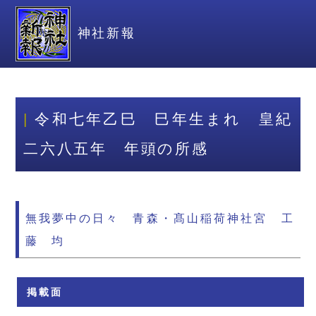
神社新報
令和七年乙巳 巳年生まれ 皇紀
二六八五年 年頭の所感
無我夢中の日々 青森・髙山稲荷神社宮 工
藤 均
掲載面