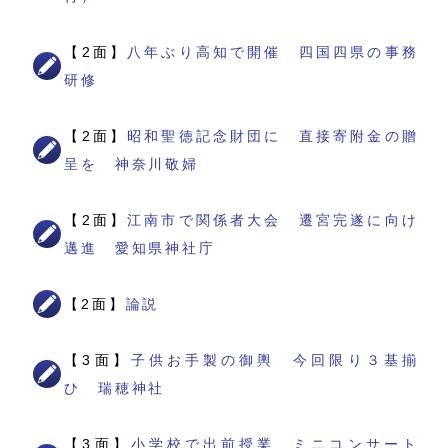
【2面】
八年ぶり高知で開催 四国四県の事務
研修
【2面】
昭和聖徳記念財団に 直接寄附金の贈
呈を 神奈川敬婦
【2面】
江南市で関係者大会 遷宮完遂に向け
邁進 愛知県神社庁
【2面】
論説
【3面】
子供お手製の御輿 今回限り３基揃
ひ 瑞穂神社
【3面】
小学校で出前授業 ミニコンサート