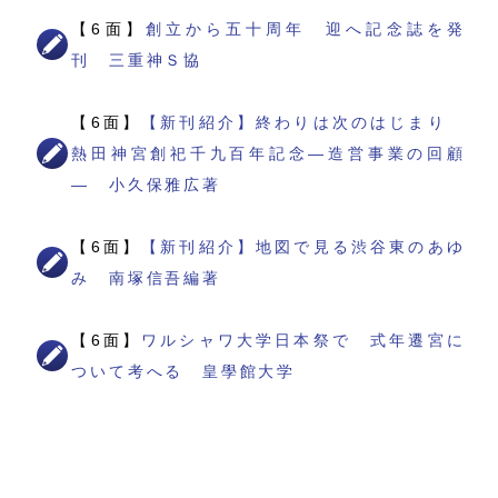
【6面】
創立から五十周年 迎へ記念誌を発
刊 三重神Ｓ協
【6面】
【新刊紹介】終わりは次のはじまり
熱田神宮創祀千九百年記念―造営事業の回顧
― 小久保雅広著
【6面】
【新刊紹介】地図で見る渋谷東のあゆ
み 南塚信吾編著
【6面】
ワルシャワ大学日本祭で 式年遷宮に
ついて考へる 皇學館大学