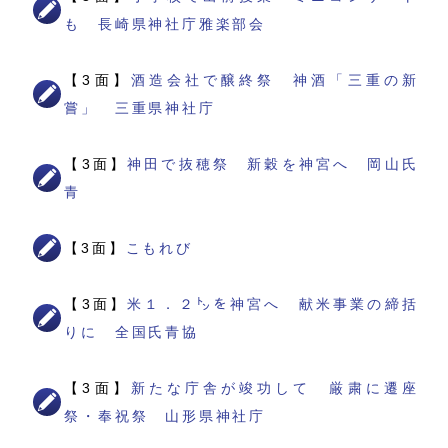
も 長崎県神社庁雅楽部会
【3面】
酒造会社で醸終祭 神酒「三重の新
嘗」 三重県神社庁
【3面】
神田で抜穂祭 新穀を神宮へ 岡山氏
青
【3面】
こもれび
【3面】
米１．２㌧を神宮へ 献米事業の締括
りに 全国氏青協
【3面】
新たな庁舎が竣功して 厳粛に遷座
祭・奉祝祭 山形県神社庁