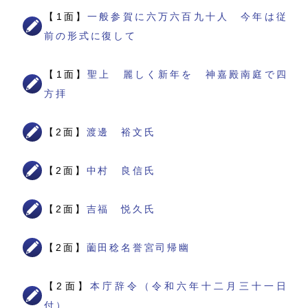
【1面】
一般参賀に六万六百九十人 今年は従
前の形式に復して
【1面】
聖上 麗しく新年を 神嘉殿南庭で四
方拝
【2面】
渡邊 裕文氏
【2面】
中村 良信氏
【2面】
吉福 悦久氏
【2面】
薗田稔名誉宮司帰幽
【2面】
本庁辞令（令和六年十二月三十一日
付）