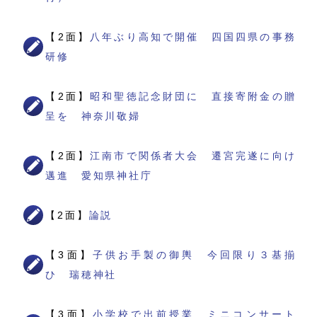
【2面】
八年ぶり高知で開催 四国四県の事務
研修
【2面】
昭和聖徳記念財団に 直接寄附金の贈
呈を 神奈川敬婦
【2面】
江南市で関係者大会 遷宮完遂に向け
邁進 愛知県神社庁
【2面】
論説
【3面】
子供お手製の御輿 今回限り３基揃
ひ 瑞穂神社
【3面】
小学校で出前授業 ミニコンサート