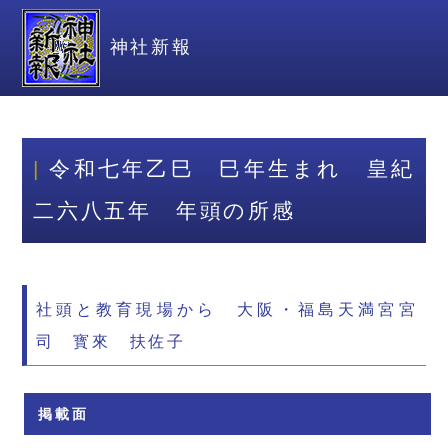
神社新報
令和七年乙巳 巳年生まれ 皇紀
二六八五年 年頭の所感
社頭と教育現場から 大阪・福島天満宮宮
司 寳來 扶佐子
掲載面