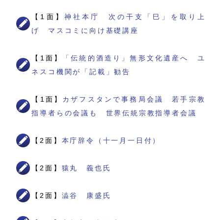
【1面】
神社本庁 次の干支「巳」を取り上
げ マスコミに向け基礎講座
【1面】
「伝統的酒造り」無形文化遺産へ ユ
ネスコ機関が「記載」勧告
【1面】
カザフスタンで事務局会議 若手宗教
指導者らの会議も 世界伝統宗教指導者会議
【2面】
本庁辞令（十一月一日付）
【2面】
猿丸 義也氏
【2面】
澁谷 康盛氏