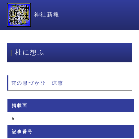
神社新報
杜に想ふ
雲の息づかひ 涼恵
掲載面
5
記事番号