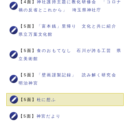
【4面】
神社護持主題に教化研修会 「コロナ
禍の反省とこれから」 埼玉県神社庁
【5面】
「富本銭」里帰り 文化と共に紹介
県立万葉文化館
【5面】
食のおもてなし 石川が誇る工芸 県
立美術館
【5面】
「壁画謹製記録」 読み解く研究会
明治神宮
【5面】
杜に想ふ
【5面】
神宮だより