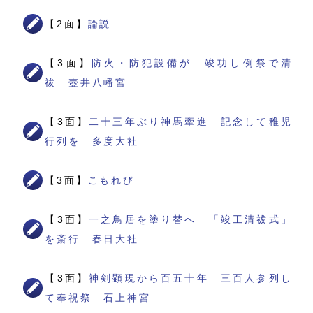
【2面】
論説
【3面】
防火・防犯設備が 竣功し例祭で清
祓 壺井八幡宮
【3面】
二十三年ぶり神馬牽進 記念して稚児
行列を 多度大社
【3面】
こもれび
【3面】
一之鳥居を塗り替へ 「竣工清祓式」
を斎行 春日大社
【3面】
神剣顕現から百五十年 三百人参列し
て奉祝祭 石上神宮