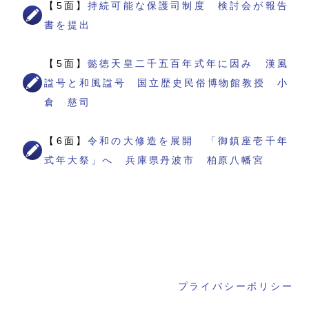
【5面】
持続可能な保護司制度 検討会が報告
書を提出
【5面】
懿徳天皇二千五百年式年に因み 漢風
諡号と和風諡号 国立歴史民俗博物館教授 小
倉 慈司
【6面】
令和の大修造を展開 「御鎮座壱千年
式年大祭」へ 兵庫県丹波市 柏原八幡宮
プライバシーポリシー