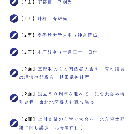
【2面】
宇都宮 幸嗣氏
【2面】
畔柳 春雄氏
【2面】
皇學館大学人事（神道関係）
【2面】
本庁辞令（十月三十一日付）
【2面】
三部制のもと関係者大会を 有村議員
の講演や懇親会 秋田県神社庁
【2面】
設立５０周年を迎へて 記念大会や特
別参拝 東北地区婦人神職協議会
【2面】
上川支部の主管で大会を 北方領土問
題に関し講演 北海道神社庁