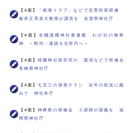
【4面】
「南海トラフ」などで災害対策研修
板井正斉皇大教授が講演を 佐賀県神社庁
【4面】
全國護國神社會連載 わが社の御祭
神 ～勲功・遺徳を次世代へ～
【4面】
靖國神社前宮司の 講演などで研修会
長崎県神社庁
【4面】
七五三の啓発チラシ 近年の状況に鑑
みて 神社本庁
【4面】
神葬祭の研修会 ３講師が講義を 福
岡県神社庁