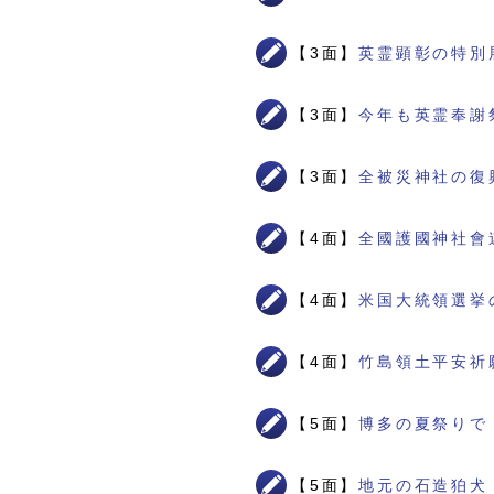
【3面】
英霊顕彰の特別
【3面】
今年も英霊奉謝
【3面】
全被災神社の復
【4面】
全國護國神社會
【4面】
米国大統領選挙
【4面】
竹島領土平安祈
【5面】
博多の夏祭りで
【5面】
地元の石造狛犬