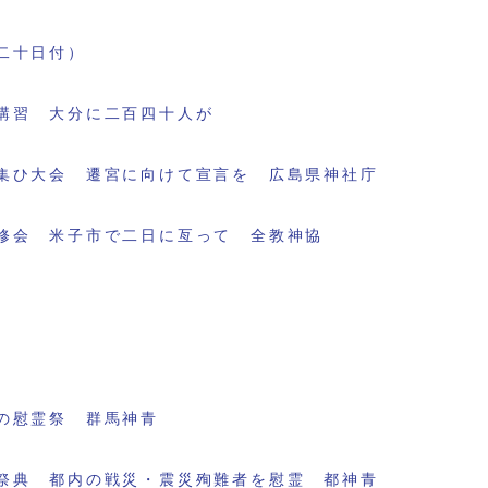
二十日付）
講習 大分に二百四十人が
集ひ大会 遷宮に向けて宣言を 広島県神社庁
修会 米子市で二日に亙って 全教神協
の慰霊祭 群馬神青
祭典 都内の戦災・震災殉難者を慰霊 都神青