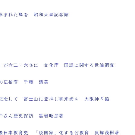
詠まれた鳥を 昭和天皇記念館
」が六二・六％に 文化庁 国語に関する世論調査
の伍拾壱 千種 清美
記念して 富士山に登拝し御来光を 大阪神Ｓ協
戸さん歴史探訪 黒岩昭彦著
後日本教育史 「脱国家」化する公教育 貝塚茂樹著