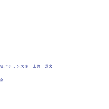
元駐バチカン大使 上野 景文
議会