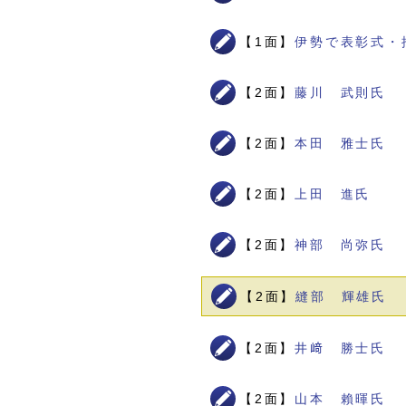
【1面】
伊勢で表彰式・
【2面】
藤川 武則氏
【2面】
本田 雅士氏
【2面】
上田 進氏
【2面】
神部 尚弥氏
【2面】
縫部 輝雄氏
【2面】
井﨑 勝士氏
【2面】
山本 賴暉氏