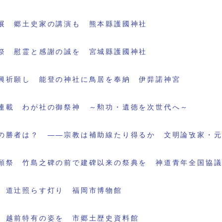
展 郷土史家の講演も 熊本縣護國神社
祭 慰霊と感謝の誠を 宮城縣護國神社
興祈願し 能登の神社に鳥居を奉納 伊弉諾神宮
連載 わが社の御祭神 ～勲功・遺徳を次世代へ～
の勝者は？ ――宗教は補助線たり得るか 文明論攷家・
願祭 竹島之碑の前で建碑以来の祭典を 神道青年全国協
 道辻照らす灯り 福岡市博物館
 越前特有の姿を 市郷土歴史資料館