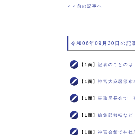
＜＜前の記事へ
令和06年09月30日の記
【1面】
記者のことのは
【1面】
神宮大麻暦頒布
【1面】
事務局長会で 
【1面】
編集部移転など
【1面】
神宮会館で神社