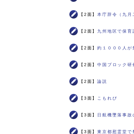
【2面】
本庁辞令（九月
【2面】
九州地区で保育
【2面】
約１０００人が
【2面】
中国ブロック研
【2面】
論説
【3面】
こもれび
【3面】
日航機墜落事故
【3面】
東京都慰霊堂で