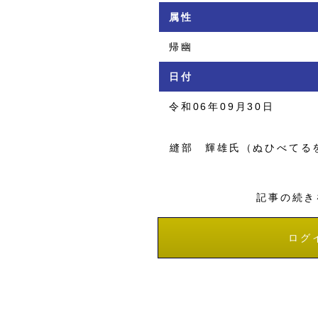
属性
帰幽
日付
令和06年09月30日
縫部 輝雄氏（ぬひべてる
記事の続き
ログ