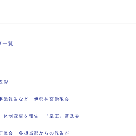
事一覧
表彰
事業報告など 伊勢神宮崇敬会
 体制変更を報告 『皇室』普及委
庁長会 各担当部からの報告が