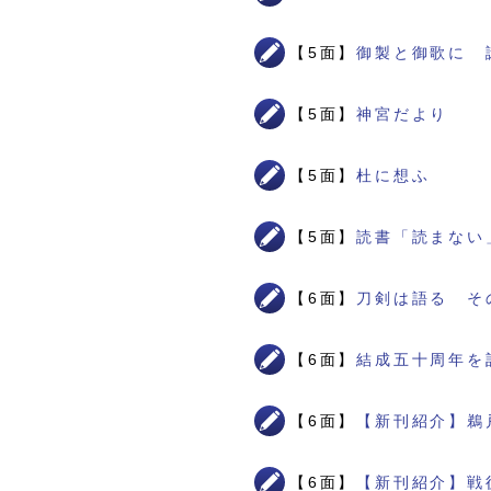
【5面】
御製と御歌に 
【5面】
神宮だより
【5面】
杜に想ふ
【5面】
読書「読まない
【6面】
刀剣は語る そ
【6面】
結成五十周年を
【6面】
【新刊紹介】鵜
【6面】
【新刊紹介】戦