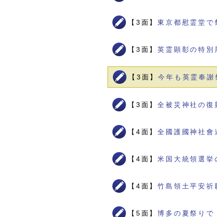
【3面】
東京都慰霊堂で
【3面】
英霊顕彰の特別
【3面】
今年も英霊奉謝
【3面】
全被災神社の復
【4面】
全國護國神社會
【4面】
米国大統領選挙
【4面】
竹島領土平安祈
【5面】
博多の夏祭りで