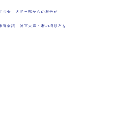
庁長会 各担当部からの報告が
推進会議 神宮大麻・暦の増頒布を