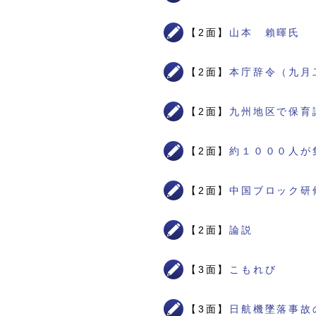
【2面】
山本 賴暉氏
【2面】
本庁辞令（九月
【2面】
九州地区で保育
【2面】
約１０００人が
【2面】
中国ブロック研
【2面】
論説
【3面】
こもれび
【3面】
日航機墜落事故