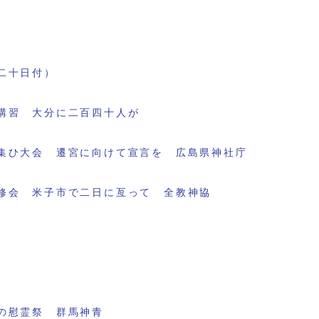
二十日付）
講習 大分に二百四十人が
集ひ大会 遷宮に向けて宣言を 広島県神社庁
修会 米子市で二日に亙って 全教神協
の慰霊祭 群馬神青