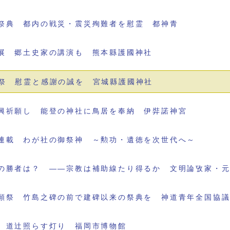
祭典 都内の戦災・震災殉難者を慰霊 都神青
展 郷土史家の講演も 熊本縣護國神社
祭 慰霊と感謝の誠を 宮城縣護國神社
興祈願し 能登の神社に鳥居を奉納 伊弉諾神宮
連載 わが社の御祭神 ～勲功・遺徳を次世代へ～
の勝者は？ ――宗教は補助線たり得るか 文明論攷家・
願祭 竹島之碑の前で建碑以来の祭典を 神道青年全国協
 道辻照らす灯り 福岡市博物館