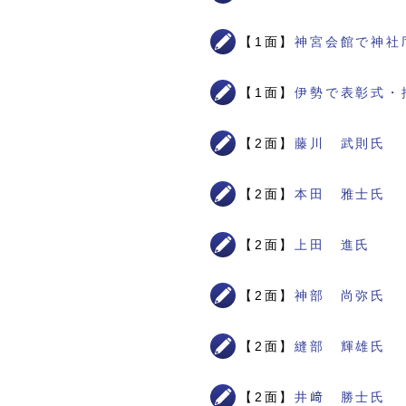
【1面】
神宮会館で神社
【1面】
伊勢で表彰式・
【2面】
藤川 武則氏
【2面】
本田 雅士氏
【2面】
上田 進氏
【2面】
神部 尚弥氏
【2面】
縫部 輝雄氏
【2面】
井﨑 勝士氏