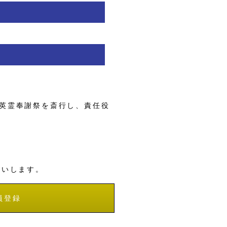
英霊奉謝祭を斎行し、責任役
願いします。
員登録