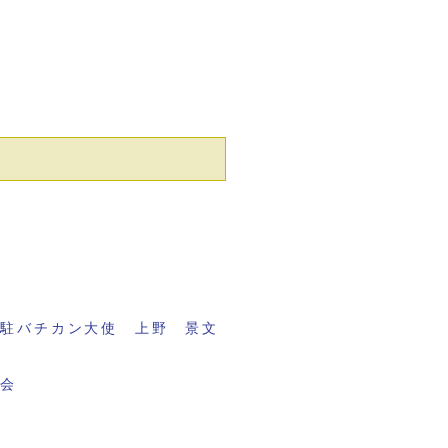
元駐バチカン大使 上野 景文
議会