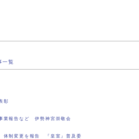
事一覧
表彰
事業報告など 伊勢神宮崇敬会
 体制変更を報告 『皇室』普及委