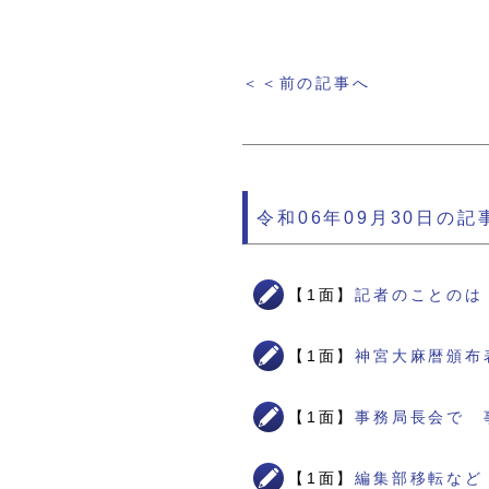
＜＜前の記事へ
令和06年09月30日の記
【1面】
記者のことのは
【1面】
神宮大麻暦頒布
【1面】
事務局長会で 
【1面】
編集部移転など