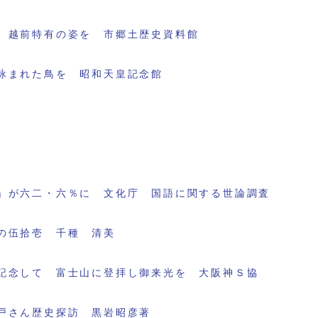
 越前特有の姿を 市郷土歴史資料館
詠まれた鳥を 昭和天皇記念館
」が六二・六％に 文化庁 国語に関する世論調査
の伍拾壱 千種 清美
記念して 富士山に登拝し御来光を 大阪神Ｓ協
戸さん歴史探訪 黒岩昭彦著