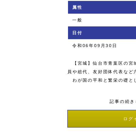
属性
一般
日付
令和06年09月30日
【宮城】仙台市青葉区の宮城
員や総代、友好団体代表など
わが国の平和と繁栄の礎と
記事の続き
ログ