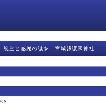
 慰霊と感謝の誠を 宮城縣護國神社
005