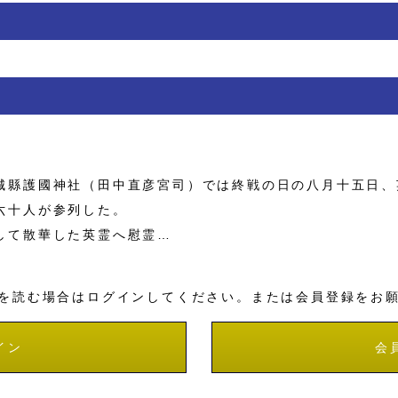
縣護國神社（田中直彦宮司）では終戦の日の八月十五日、
六十人が参列した。
して散華した英霊へ慰霊…
を読む場合はログインしてください。または会員登録をお
イン
会