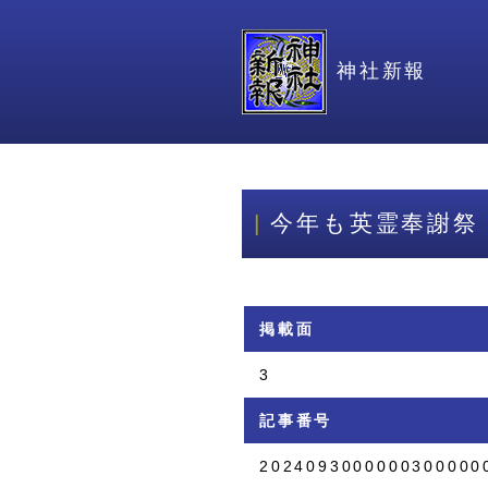
神社新報
今年も英霊奉謝祭
掲載面
3
記事番号
2024093000000300000