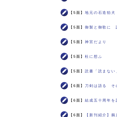
【5面】
地元の石造狛犬
【5面】
御製と御歌に 
【5面】
神宮だより
【5面】
杜に想ふ
【5面】
読書「読まない
【6面】
刀剣は語る そ
【6面】
結成五十周年を
【6面】
【新刊紹介】鵜