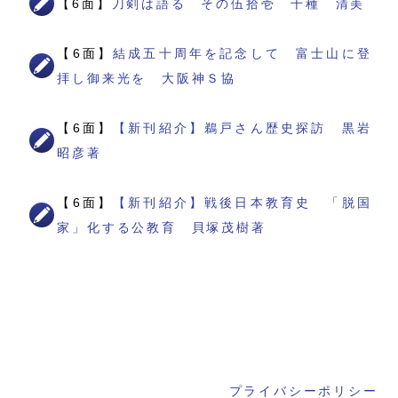
【6面】
刀剣は語る その伍拾壱 千種 清美
【6面】
結成五十周年を記念して 富士山に登
拝し御来光を 大阪神Ｓ協
【6面】
【新刊紹介】鵜戸さん歴史探訪 黒岩
昭彦著
【6面】
【新刊紹介】戦後日本教育史 「脱国
家」化する公教育 貝塚茂樹著
プライバシーポリシー