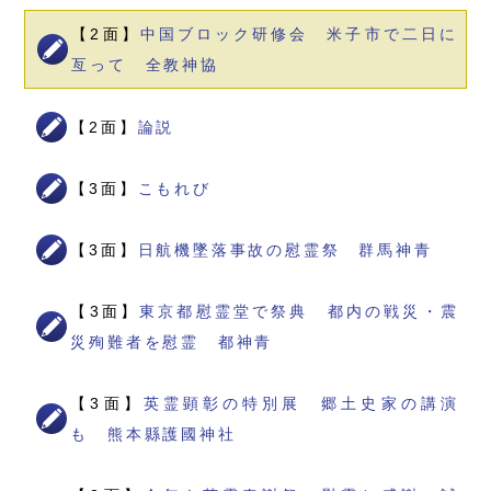
【2面】
中国ブロック研修会 米子市で二日に
亙って 全教神協
【2面】
論説
【3面】
こもれび
【3面】
日航機墜落事故の慰霊祭 群馬神青
【3面】
東京都慰霊堂で祭典 都内の戦災・震
災殉難者を慰霊 都神青
【3面】
英霊顕彰の特別展 郷土史家の講演
も 熊本縣護國神社