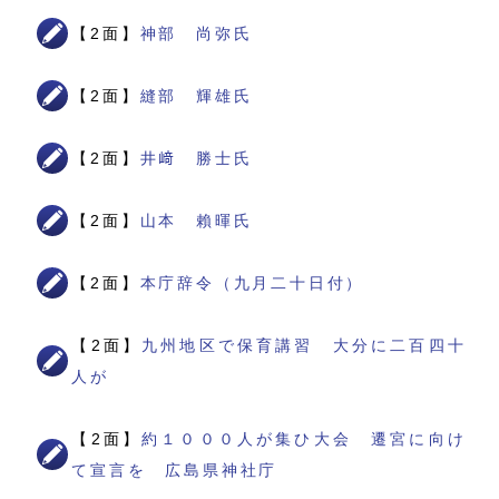
【2面】
神部 尚弥氏
【2面】
縫部 輝雄氏
【2面】
井﨑 勝士氏
【2面】
山本 賴暉氏
【2面】
本庁辞令（九月二十日付）
【2面】
九州地区で保育講習 大分に二百四十
人が
【2面】
約１０００人が集ひ大会 遷宮に向け
て宣言を 広島県神社庁