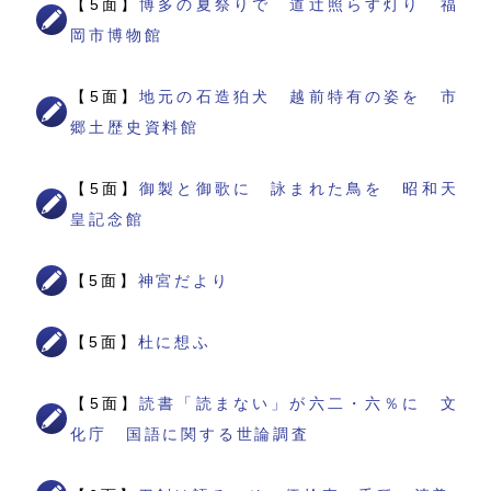
【5面】
博多の夏祭りで 道辻照らす灯り 福
岡市博物館
【5面】
地元の石造狛犬 越前特有の姿を 市
郷土歴史資料館
【5面】
御製と御歌に 詠まれた鳥を 昭和天
皇記念館
【5面】
神宮だより
【5面】
杜に想ふ
【5面】
読書「読まない」が六二・六％に 文
化庁 国語に関する世論調査