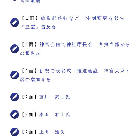
宮崇敬会
【1面】
編集部移転など 体制変更を報告
『皇室』普及委
【1面】
神宮会館で神社庁長会 各担当部から
の報告が
【1面】
伊勢で表彰式・推進会議 神宮大麻・
暦の増頒布を
【2面】
藤川 武則氏
【2面】
本田 雅士氏
【2面】
上田 進氏