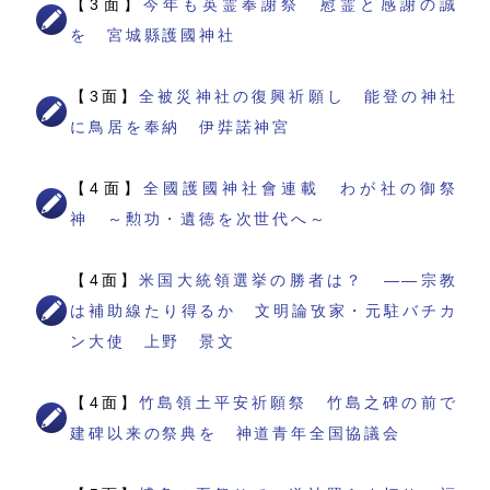
【3面】
今年も英霊奉謝祭 慰霊と感謝の誠
を 宮城縣護國神社
【3面】
全被災神社の復興祈願し 能登の神社
に鳥居を奉納 伊弉諾神宮
【4面】
全國護國神社會連載 わが社の御祭
神 ～勲功・遺徳を次世代へ～
【4面】
米国大統領選挙の勝者は？ ――宗教
は補助線たり得るか 文明論攷家・元駐バチカ
ン大使 上野 景文
【4面】
竹島領土平安祈願祭 竹島之碑の前で
建碑以来の祭典を 神道青年全国協議会