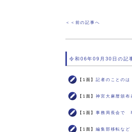
＜＜前の記事へ
令和06年09月30日の記
【1面】
記者のことのは
【1面】
神宮大麻暦頒布
【1面】
事務局長会で 
【1面】
編集部移転など