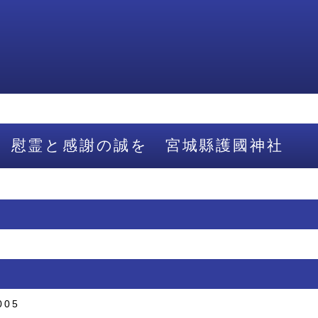
 慰霊と感謝の誠を 宮城縣護國神社
005