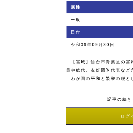
属性
一般
日付
令和06年09月30日
【宮城】仙台市青葉区の宮城
員や総代、友好団体代表など
わが国の平和と繁栄の礎と
記事の続き
ログ