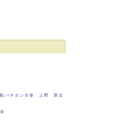
元駐バチカン大使 上野 景文
議会