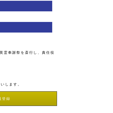
英霊奉謝祭を斎行し、責任役
願いします。
員登録