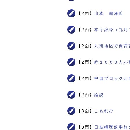
【2面】
山本 賴暉氏
【2面】
本庁辞令（九月
【2面】
九州地区で保育
【2面】
約１０００人が
【2面】
中国ブロック研
【2面】
論説
【3面】
こもれび
【3面】
日航機墜落事故