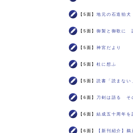
【5面】
地元の石造狛犬
【5面】
御製と御歌に 
【5面】
神宮だより
【5面】
杜に想ふ
【5面】
読書「読まない
【6面】
刀剣は語る そ
【6面】
結成五十周年を
【6面】
【新刊紹介】鵜