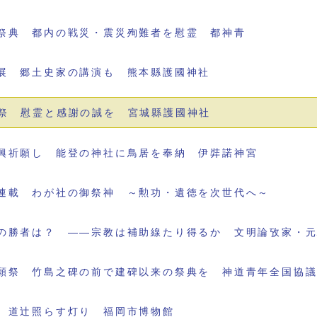
祭典 都内の戦災・震災殉難者を慰霊 都神青
展 郷土史家の講演も 熊本縣護國神社
祭 慰霊と感謝の誠を 宮城縣護國神社
興祈願し 能登の神社に鳥居を奉納 伊弉諾神宮
連載 わが社の御祭神 ～勲功・遺徳を次世代へ～
の勝者は？ ――宗教は補助線たり得るか 文明論攷家・
願祭 竹島之碑の前で建碑以来の祭典を 神道青年全国協
 道辻照らす灯り 福岡市博物館