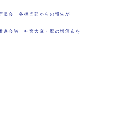
庁長会 各担当部からの報告が
推進会議 神宮大麻・暦の増頒布を