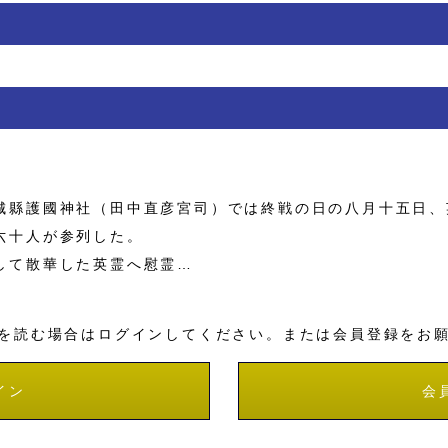
縣護國神社（田中直彦宮司）では終戦の日の八月十五日、
六十人が参列した。
して散華した英霊へ慰霊…
を読む場合はログインしてください。または会員登録をお
イン
会