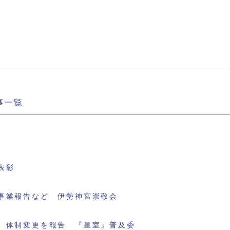
事一覧
表彰
事業報告など 伊勢神宮崇敬会
 体制変更を報告 『皇室』普及委