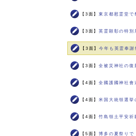
【3面】
東京都慰霊堂で
【3面】
英霊顕彰の特別
【3面】
今年も英霊奉謝
【3面】
全被災神社の復
【4面】
全國護國神社會
【4面】
米国大統領選挙
【4面】
竹島領土平安祈
【5面】
博多の夏祭りで