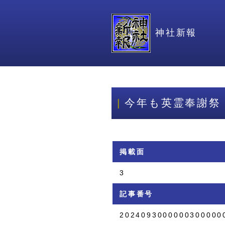
神社新報
今年も英霊奉謝祭
掲載面
3
記事番号
2024093000000300000