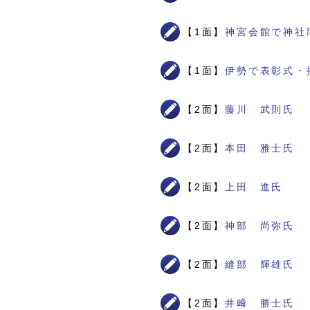
【1面】
神宮会館で神社
【1面】
伊勢で表彰式・
【2面】
藤川 武則氏
【2面】
本田 雅士氏
【2面】
上田 進氏
【2面】
神部 尚弥氏
【2面】
縫部 輝雄氏
【2面】
井﨑 勝士氏