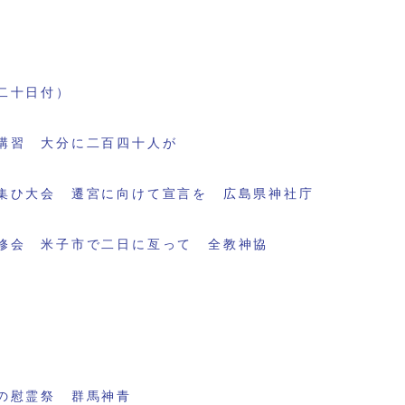
二十日付）
講習 大分に二百四十人が
集ひ大会 遷宮に向けて宣言を 広島県神社庁
修会 米子市で二日に亙って 全教神協
の慰霊祭 群馬神青