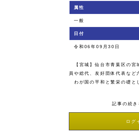
属性
一般
日付
令和06年09月30日
【宮城】仙台市青葉区の宮城
員や総代、友好団体代表など
わが国の平和と繁栄の礎と
記事の続き
ログ