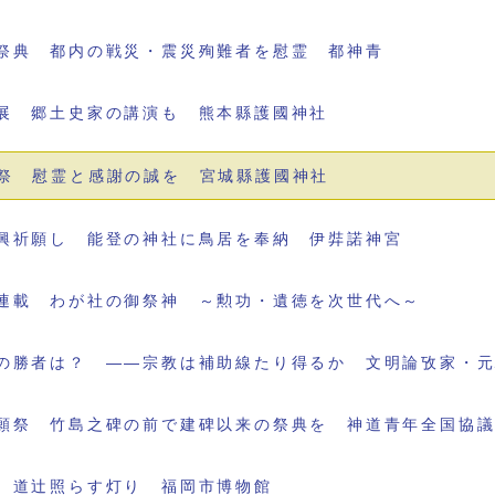
祭典 都内の戦災・震災殉難者を慰霊 都神青
展 郷土史家の講演も 熊本縣護國神社
祭 慰霊と感謝の誠を 宮城縣護國神社
興祈願し 能登の神社に鳥居を奉納 伊弉諾神宮
連載 わが社の御祭神 ～勲功・遺徳を次世代へ～
の勝者は？ ――宗教は補助線たり得るか 文明論攷家・
願祭 竹島之碑の前で建碑以来の祭典を 神道青年全国協
 道辻照らす灯り 福岡市博物館