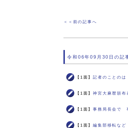
＜＜前の記事へ
令和06年09月30日の記
【1面】
記者のことのは
【1面】
神宮大麻暦頒布
【1面】
事務局長会で 
【1面】
編集部移転など