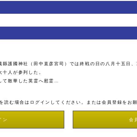
縣護國神社（田中直彦宮司）では終戦の日の八月十五日、
六十人が参列した。
して散華した英霊へ慰霊…
を読む場合はログインしてください。または会員登録をお
イン
会