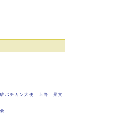
元駐バチカン大使 上野 景文
議会