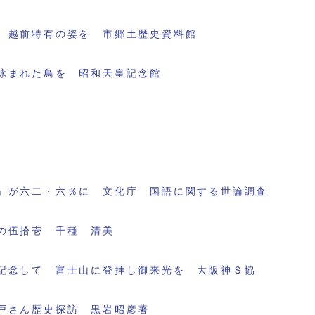
 越前特有の姿を 市郷土歴史資料館
詠まれた鳥を 昭和天皇記念館
」が六二・六％に 文化庁 国語に関する世論調査
の伍拾壱 千種 清美
記念して 富士山に登拝し御来光を 大阪神Ｓ協
戸さん歴史探訪 黒岩昭彦著