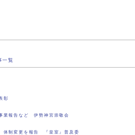
事一覧
表彰
事業報告など 伊勢神宮崇敬会
 体制変更を報告 『皇室』普及委