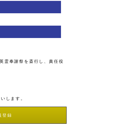
英霊奉謝祭を斎行し、責任役
願いします。
員登録