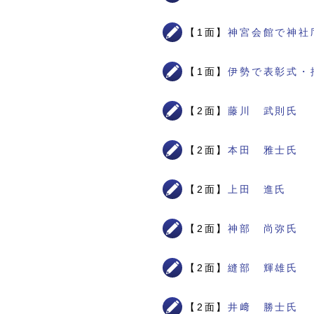
【1面】
神宮会館で神社
【1面】
伊勢で表彰式・
【2面】
藤川 武則氏
【2面】
本田 雅士氏
【2面】
上田 進氏
【2面】
神部 尚弥氏
【2面】
縫部 輝雄氏
【2面】
井﨑 勝士氏