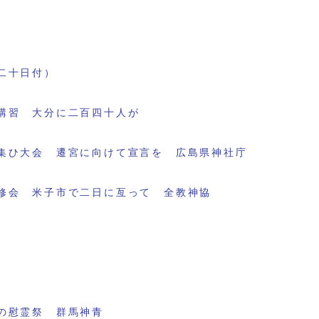
二十日付）
講習 大分に二百四十人が
集ひ大会 遷宮に向けて宣言を 広島県神社庁
修会 米子市で二日に亙って 全教神協
の慰霊祭 群馬神青