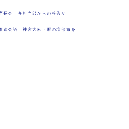
庁長会 各担当部からの報告が
推進会議 神宮大麻・暦の増頒布を