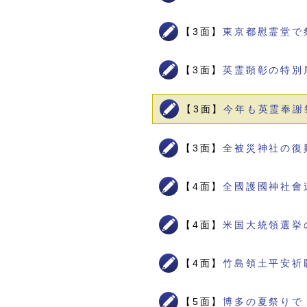
【3面】
東京都慰霊堂で
【3面】
英霊顕彰の特別
【3面】
今年も英霊奉謝
【3面】
全被災神社の復
【4面】
全國護國神社會
【4面】
米国大統領選挙
【4面】
竹島領土平安祈
【5面】
博多の夏祭りで