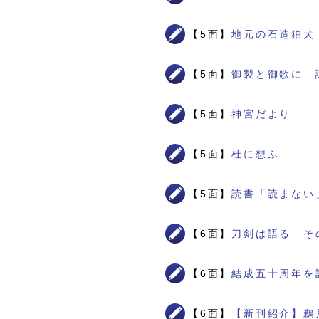
【5面】
地元の石造狛犬
【5面】
御製と御歌に 
【5面】
神宮だより
【5面】
杜に想ふ
【5面】
読書「読まない
【6面】
刀剣は語る そ
【6面】
結成五十周年を
【6面】
【新刊紹介】鵜