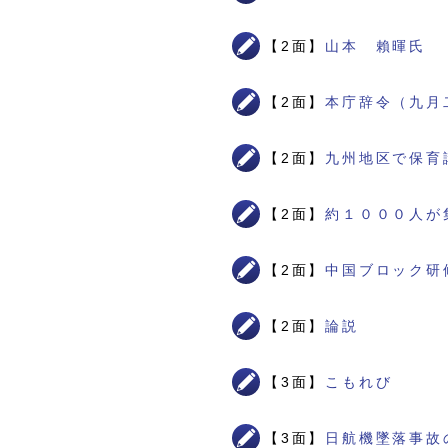
【2面】
山本 賴暉氏
【2面】
本庁辞令（九月
【2面】
九州地区で保育
【2面】
約１０００人が
【2面】
中国ブロック研
【2面】
論説
【3面】
こもれび
【3面】
日航機墜落事故