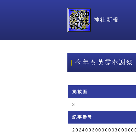
神社新報
今年も英霊奉謝祭
掲載面
3
記事番号
2024093000000300000