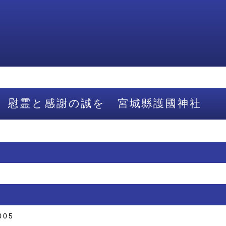
 慰霊と感謝の誠を 宮城縣護國神社
005