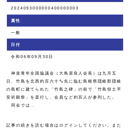
2024093000000400000003
属性
一般
日付
令和06年09月30日
神道青年全国協議会（大鳥居良人会長）は九月五
日、竹島を北西約百六十㌔先に臨む島根県隠岐郡隠岐
の島町に建てられた「竹島之碑」の前で「竹島領土平
安祈願祭」を斎行し、会員など約百人が参列した。
同会では…
記事の続きを読む場合はログインしてください。また