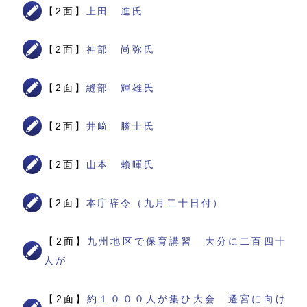
【2面】
上田 進氏
【2面】
神部 尚弥氏
【2面】
縫部 輝雄氏
【2面】
井﨑 勝士氏
【2面】
山本 賴暉氏
【2面】
本庁辞令（九月二十日付）
【2面】
九州地区で保育講習 大分に二百四十
人が
【2面】
約１０００人が集ひ大会 遷宮に向け