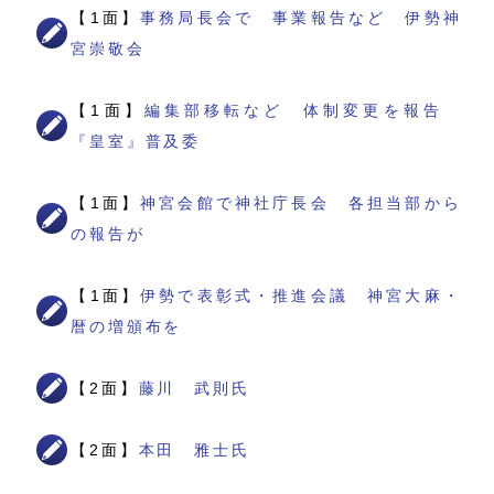
【1面】
事務局長会で 事業報告など 伊勢神
宮崇敬会
【1面】
編集部移転など 体制変更を報告
『皇室』普及委
【1面】
神宮会館で神社庁長会 各担当部から
の報告が
【1面】
伊勢で表彰式・推進会議 神宮大麻・
暦の増頒布を
【2面】
藤川 武則氏
【2面】
本田 雅士氏