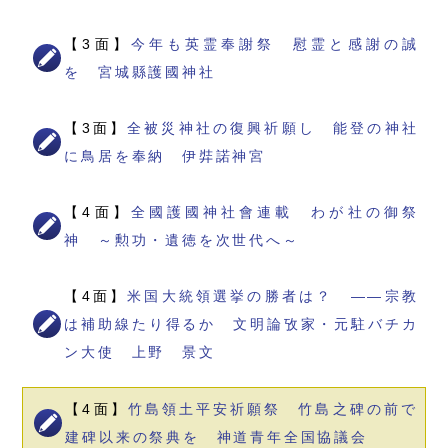
【3面】
今年も英霊奉謝祭 慰霊と感謝の誠
を 宮城縣護國神社
【3面】
全被災神社の復興祈願し 能登の神社
に鳥居を奉納 伊弉諾神宮
【4面】
全國護國神社會連載 わが社の御祭
神 ～勲功・遺徳を次世代へ～
【4面】
米国大統領選挙の勝者は？ ――宗教
は補助線たり得るか 文明論攷家・元駐バチカ
ン大使 上野 景文
【4面】
竹島領土平安祈願祭 竹島之碑の前で
建碑以来の祭典を 神道青年全国協議会