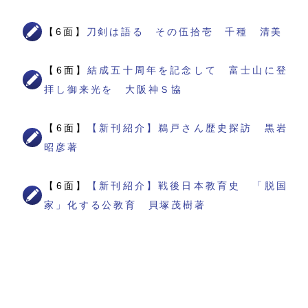
【6面】
刀剣は語る その伍拾壱 千種 清美
【6面】
結成五十周年を記念して 富士山に登
拝し御来光を 大阪神Ｓ協
【6面】
【新刊紹介】鵜戸さん歴史探訪 黒岩
昭彦著
【6面】
【新刊紹介】戦後日本教育史 「脱国
家」化する公教育 貝塚茂樹著