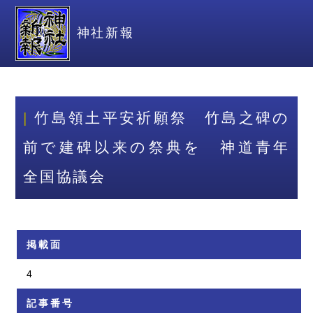
神社新報
竹島領土平安祈願祭 竹島之碑の
前で建碑以来の祭典を 神道青年
全国協議会
掲載面
4
記事番号