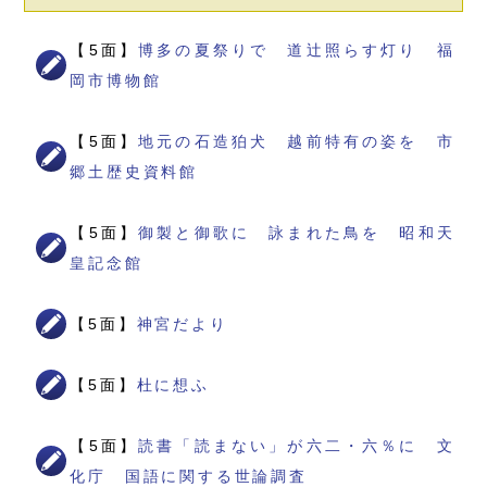
【5面】
博多の夏祭りで 道辻照らす灯り 福
岡市博物館
【5面】
地元の石造狛犬 越前特有の姿を 市
郷土歴史資料館
【5面】
御製と御歌に 詠まれた鳥を 昭和天
皇記念館
【5面】
神宮だより
【5面】
杜に想ふ
【5面】
読書「読まない」が六二・六％に 文
化庁 国語に関する世論調査