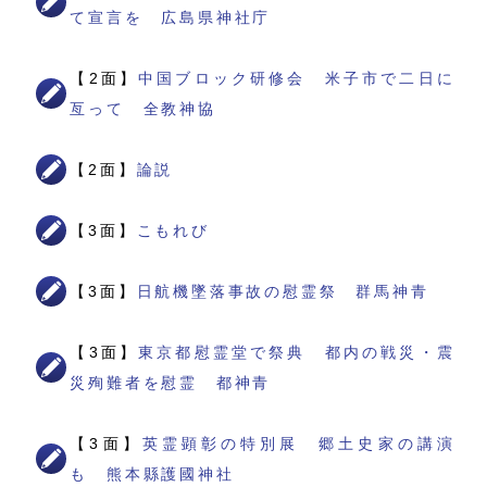
て宣言を 広島県神社庁
【2面】
中国ブロック研修会 米子市で二日に
亙って 全教神協
【2面】
論説
【3面】
こもれび
【3面】
日航機墜落事故の慰霊祭 群馬神青
【3面】
東京都慰霊堂で祭典 都内の戦災・震
災殉難者を慰霊 都神青
【3面】
英霊顕彰の特別展 郷土史家の講演
も 熊本縣護國神社