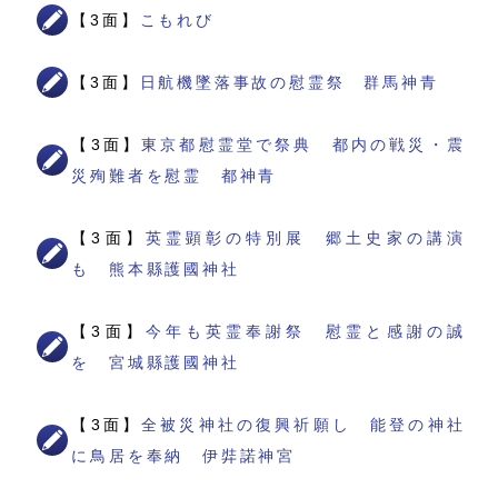
【3面】
こもれび
【3面】
日航機墜落事故の慰霊祭 群馬神青
【3面】
東京都慰霊堂で祭典 都内の戦災・震
災殉難者を慰霊 都神青
【3面】
英霊顕彰の特別展 郷土史家の講演
も 熊本縣護國神社
【3面】
今年も英霊奉謝祭 慰霊と感謝の誠
を 宮城縣護國神社
【3面】
全被災神社の復興祈願し 能登の神社
に鳥居を奉納 伊弉諾神宮