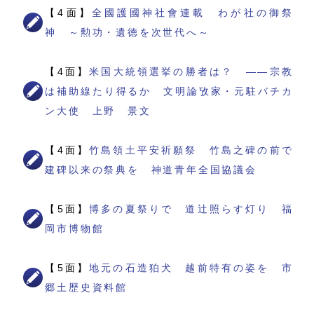
【4面】
全國護國神社會連載 わが社の御祭
神 ～勲功・遺徳を次世代へ～
【4面】
米国大統領選挙の勝者は？ ――宗教
は補助線たり得るか 文明論攷家・元駐バチカ
ン大使 上野 景文
【4面】
竹島領土平安祈願祭 竹島之碑の前で
建碑以来の祭典を 神道青年全国協議会
【5面】
博多の夏祭りで 道辻照らす灯り 福
岡市博物館
【5面】
地元の石造狛犬 越前特有の姿を 市
郷土歴史資料館