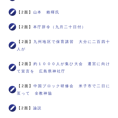
【2面】
山本 賴暉氏
【2面】
本庁辞令（九月二十日付）
【2面】
九州地区で保育講習 大分に二百四十
人が
【2面】
約１０００人が集ひ大会 遷宮に向け
て宣言を 広島県神社庁
【2面】
中国ブロック研修会 米子市で二日に
亙って 全教神協
【2面】
論説