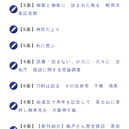
【5面】
御製と御歌に 詠まれた鳥を 昭和天
皇記念館
【5面】
神宮だより
【5面】
杜に想ふ
【5面】
読書「読まない」が六二・六％に 文
化庁 国語に関する世論調査
【6面】
刀剣は語る その伍拾壱 千種 清美
【6面】
結成五十周年を記念して 富士山に登
拝し御来光を 大阪神Ｓ協
【6面】
【新刊紹介】鵜戸さん歴史探訪 黒岩