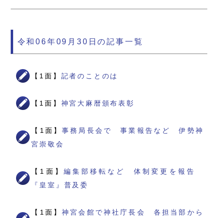
令和06年09月30日の記事一覧
【1面】
記者のことのは
【1面】
神宮大麻暦頒布表彰
【1面】
事務局長会で 事業報告など 伊勢神
宮崇敬会
【1面】
編集部移転など 体制変更を報告
『皇室』普及委
【1面】
神宮会館で神社庁長会 各担当部から