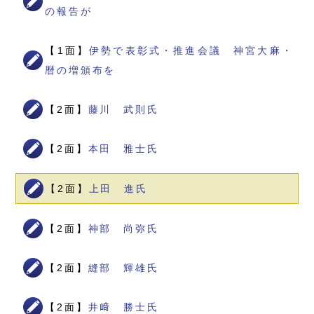
の報告が
【1面】
伊勢で表彰式・推進会議 神宮大麻・
暦の増頒布を
【2面】
藤川 武則氏
【2面】
本田 雅士氏
【2面】
上田 進氏
【2面】
神部 尚弥氏
【2面】
縫部 輝雄氏
【2面】
井﨑 勝士氏