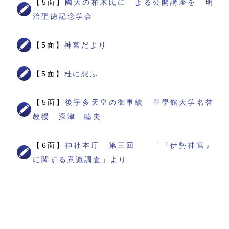
【5面】
國大の柏木氏に よる公開講座を 明
治聖徳記念学会
【5面】
神宮だより
【5面】
杜に想ふ
【5面】
後宇多天皇の御事績 皇學館大学名誉
教授 深津 睦夫
【6面】
神社本庁 第三回 「『伊勢神宮』
に関する意識調査」より