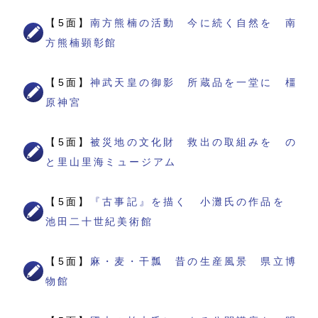
【5面】
南方熊楠の活動 今に続く自然を 南
方熊楠顕彰館
【5面】
神武天皇の御影 所蔵品を一堂に 橿
原神宮
【5面】
被災地の文化財 救出の取組みを の
と里山里海ミュージアム
【5面】
『古事記』を描く 小灘氏の作品を
池田二十世紀美術館
【5面】
麻・麦・干瓢 昔の生産風景 県立博
物館