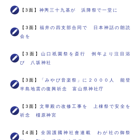
【3面】
神輿三十九基が 浜降祭で一堂に
【3面】
福井の四支部合同で 日本神話の朗読
会を
【3面】
山口祇園祭を斎行 例年より注目浴
び 八坂神社
【3面】
「みやび音楽祭」に２０００人 能登
半島地震の復興祈念 富山県神社庁
【3面】
文華殿の改修工事を 上棟祭で安全を
祈念 橿原神宮
【4面】
全国護國神社會連載 わが社の御祭