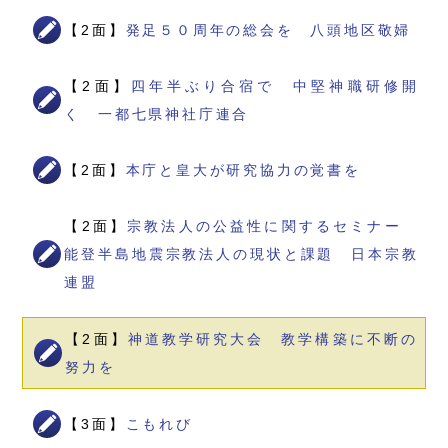
【2面】
発足５０周年の総会を 八頭地区敬婦
【2面】
四年半ぶり合宿で 中堅神職研修開
く 一都七県神社庁連合
【2面】
本庁と皇大が研究協力の覚書を
【2面】
宗教法人の公益性に関するセミナー
能登半島地震宗教法人の現状と課題 日本宗教
連盟
【2面】
神道教学研究大会 教学構築に不断の
努力を
【3面】
こもれび