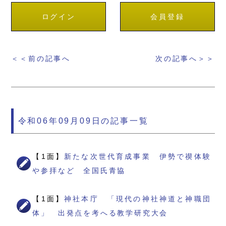
ログイン
会員登録
＜＜前の記事へ
次の記事へ＞＞
令和06年09月09日の記事一覧
【1面】
新たな次世代育成事業 伊勢で禊体験
や参拝など 全国氏青協
【1面】
神社本庁 「現代の神社神道と神職団
体」 出発点を考へる教学研究大会