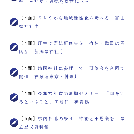
神 ～勲功・遺徳を次世代へ～
【4面】
ＳＮＳから地域活性化を考へる 富山
県神社庁
【4面】
庁舎で憲法研修会を 有村・織田の両
氏が 新潟県神社庁
【4面】
靖國神社に参拝して 研修会を合同で
開催 神政連東京・神奈川
【4面】
令和六年度の夏期セミナー 「国を守
るといふこと」主題に 神青協
【5面】
県内各地の祭り 神祕と不思議を 県
立歴民資料館