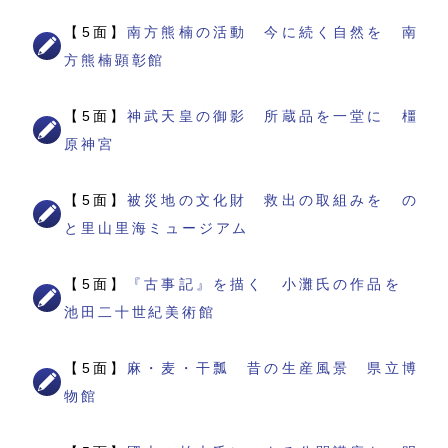
【5面】
南方熊楠の活動 今に続く自然を 南
方熊楠顕彰館
【5面】
神武天皇の御影 所蔵品を一堂に 橿
原神宮
【5面】
被災地の文化財 救出の取組みを の
と里山里海ミュージアム
【5面】
『古事記』を描く 小灘氏の作品を
池田二十世紀美術館
【5面】
麻・麦・干瓢 昔の生産風景 県立博
物館