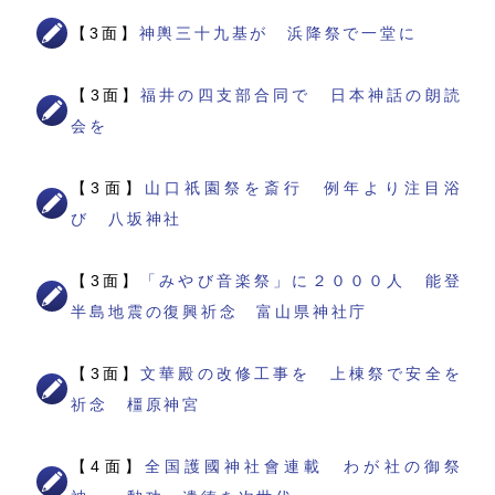
【3面】
神輿三十九基が 浜降祭で一堂に
【3面】
福井の四支部合同で 日本神話の朗読
会を
【3面】
山口祇園祭を斎行 例年より注目浴
び 八坂神社
【3面】
「みやび音楽祭」に２０００人 能登
半島地震の復興祈念 富山県神社庁
【3面】
文華殿の改修工事を 上棟祭で安全を
祈念 橿原神宮
【4面】
全国護國神社會連載 わが社の御祭