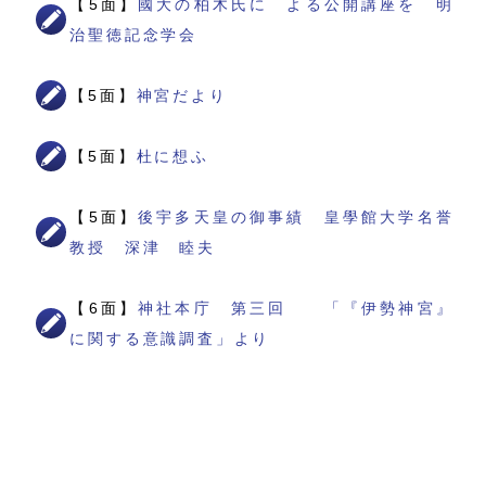
【5面】
國大の柏木氏に よる公開講座を 明
治聖徳記念学会
【5面】
神宮だより
【5面】
杜に想ふ
【5面】
後宇多天皇の御事績 皇學館大学名誉
教授 深津 睦夫
【6面】
神社本庁 第三回 「『伊勢神宮』
に関する意識調査」より