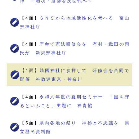
神 ～勲功・遺徳を次世代へ～
【4面】
ＳＮＳから地域活性化を考へる 富山
県神社庁
【4面】
庁舎で憲法研修会を 有村・織田の両
氏が 新潟県神社庁
【4面】
靖國神社に参拝して 研修会を合同で
開催 神政連東京・神奈川
【4面】
令和六年度の夏期セミナー 「国を守
るといふこと」主題に 神青協
【5面】
県内各地の祭り 神祕と不思議を 県
立歴民資料館