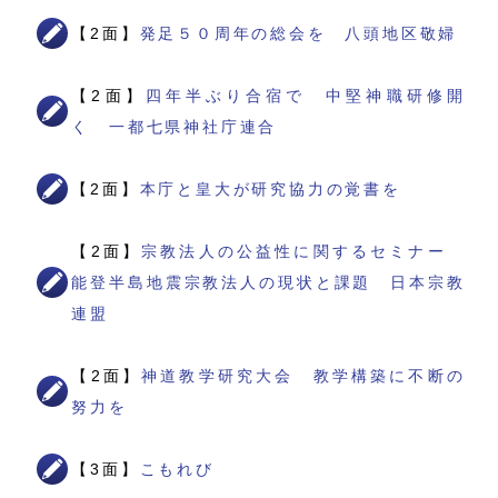
【2面】
発足５０周年の総会を 八頭地区敬婦
【2面】
四年半ぶり合宿で 中堅神職研修開
く 一都七県神社庁連合
【2面】
本庁と皇大が研究協力の覚書を
【2面】
宗教法人の公益性に関するセミナー
能登半島地震宗教法人の現状と課題 日本宗教
連盟
【2面】
神道教学研究大会 教学構築に不断の
努力を
【3面】
こもれび