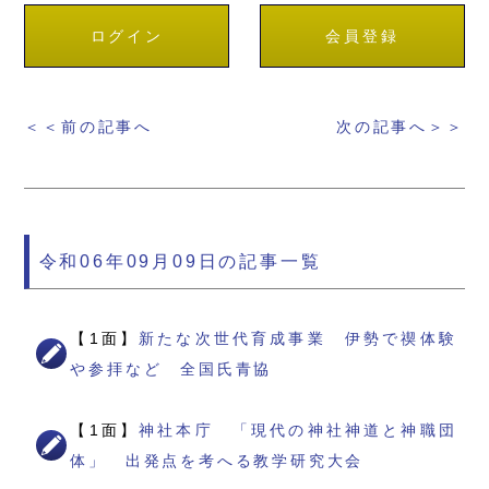
ログイン
会員登録
＜＜前の記事へ
次の記事へ＞＞
令和06年09月09日の記事一覧
【1面】
新たな次世代育成事業 伊勢で禊体験
や参拝など 全国氏青協
【1面】
神社本庁 「現代の神社神道と神職団
体」 出発点を考へる教学研究大会