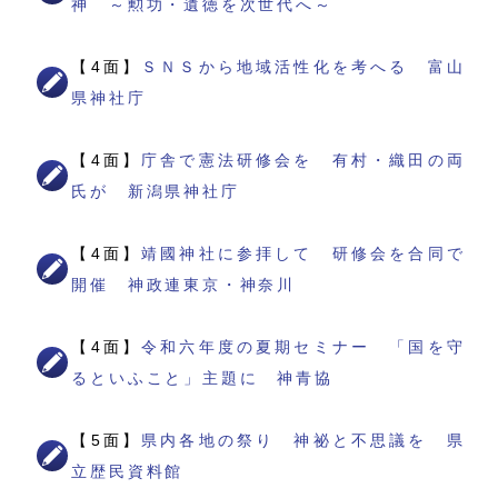
神 ～勲功・遺徳を次世代へ～
【4面】
ＳＮＳから地域活性化を考へる 富山
県神社庁
【4面】
庁舎で憲法研修会を 有村・織田の両
氏が 新潟県神社庁
【4面】
靖國神社に参拝して 研修会を合同で
開催 神政連東京・神奈川
【4面】
令和六年度の夏期セミナー 「国を守
るといふこと」主題に 神青協
【5面】
県内各地の祭り 神祕と不思議を 県
立歴民資料館