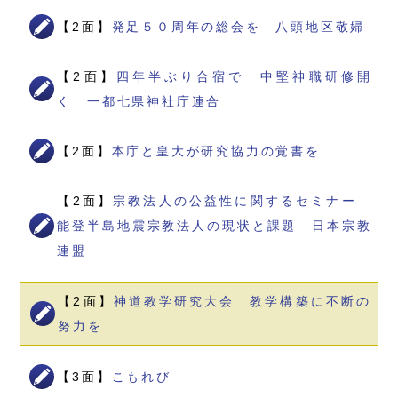
【2面】
発足５０周年の総会を 八頭地区敬婦
【2面】
四年半ぶり合宿で 中堅神職研修開
く 一都七県神社庁連合
【2面】
本庁と皇大が研究協力の覚書を
【2面】
宗教法人の公益性に関するセミナー
能登半島地震宗教法人の現状と課題 日本宗教
連盟
【2面】
神道教学研究大会 教学構築に不断の
努力を
【3面】
こもれび