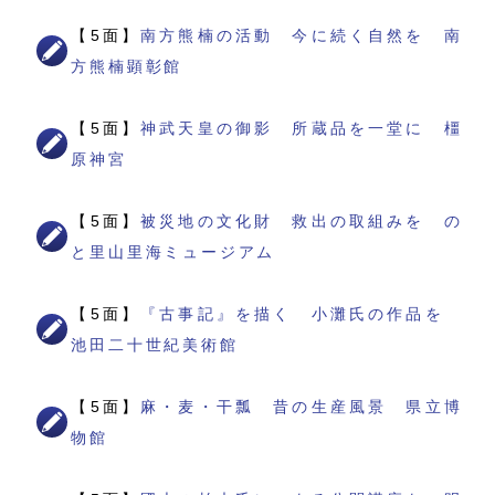
【5面】
南方熊楠の活動 今に続く自然を 南
方熊楠顕彰館
【5面】
神武天皇の御影 所蔵品を一堂に 橿
原神宮
【5面】
被災地の文化財 救出の取組みを の
と里山里海ミュージアム
【5面】
『古事記』を描く 小灘氏の作品を
池田二十世紀美術館
【5面】
麻・麦・干瓢 昔の生産風景 県立博
物館