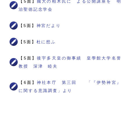
【5面】
國大の柏木氏に よる公開講座を 明
治聖徳記念学会
【5面】
神宮だより
【5面】
杜に想ふ
【5面】
後宇多天皇の御事績 皇學館大学名誉
教授 深津 睦夫
【6面】
神社本庁 第三回 「『伊勢神宮』
に関する意識調査」より