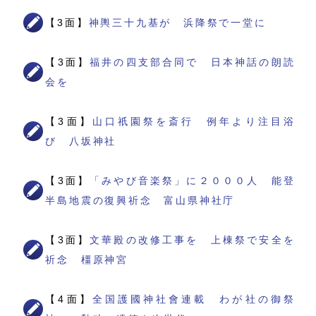
【3面】
神輿三十九基が 浜降祭で一堂に
【3面】
福井の四支部合同で 日本神話の朗読
会を
【3面】
山口祇園祭を斎行 例年より注目浴
び 八坂神社
【3面】
「みやび音楽祭」に２０００人 能登
半島地震の復興祈念 富山県神社庁
【3面】
文華殿の改修工事を 上棟祭で安全を
祈念 橿原神宮
【4面】
全国護國神社會連載 わが社の御祭