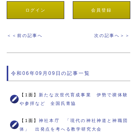
ログイン
会員登録
＜＜前の記事へ
次の記事へ＞＞
令和06年09月09日の記事一覧
【1面】
新たな次世代育成事業 伊勢で禊体験
や参拝など 全国氏青協
【1面】
神社本庁 「現代の神社神道と神職団
体」 出発点を考へる教学研究大会