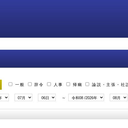
一般
辞令
人事
帰幽
論説・主張・社
～