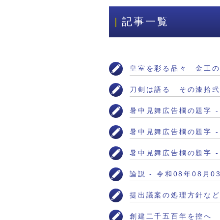
記事一覧
皇室を彩る品々 金工の技
刀剣は語る その漆拾弐千
暑中見舞広告欄の題字 - 
暑中見舞広告欄の題字 - 
暑中見舞広告欄の題字 - 
論説 - 令和08年08月0
提出議案の処理方針など
創建二千五百年を控へ 本