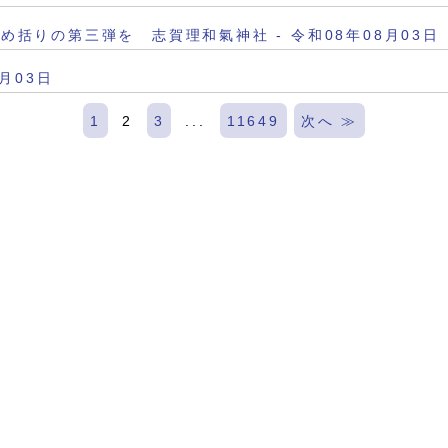
括りの第三弾を 志賀理和氣神社 - 令和08年08月03日
8月03日
1
2
3
...
11649
次へ ≫