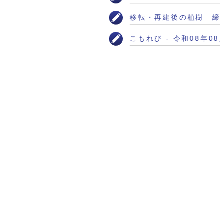
移転・再建後の植樹 締め
こもれび - 令和08年0