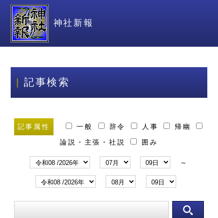
神社新報
記事検索
記事属性
一般
辞令
人事
帰幽
論説・主張・社説
囲み
～