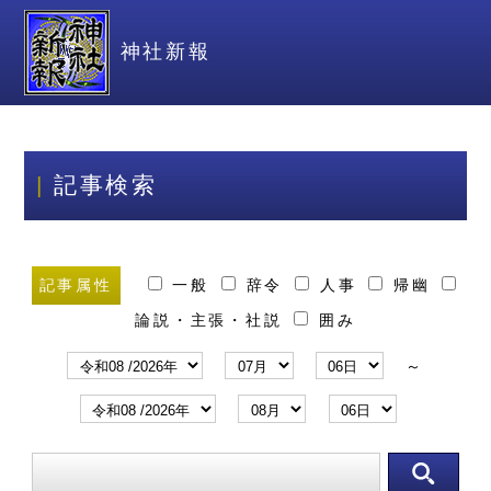
神社新報
記事検索
記事属性
一般
辞令
人事
帰幽
論説・主張・社説
囲み
～