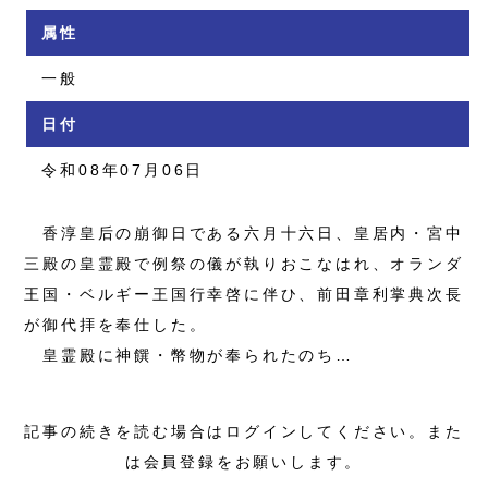
属性
一般
日付
令和08年07月06日
香淳皇后の崩御日である六月十六日、皇居内・宮中
三殿の皇霊殿で例祭の儀が執りおこなはれ、オランダ
王国・ベルギー王国行幸啓に伴ひ、前田章利掌典次長
が御代拝を奉仕した。
皇霊殿に神饌・幣物が奉られたのち…
記事の続きを読む場合はログインしてください。また
は会員登録をお願いします。