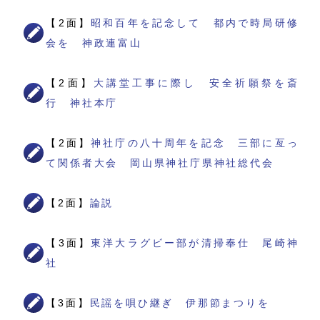
【2面】
昭和百年を記念して 都内で時局研修
会を 神政連富山
【2面】
大講堂工事に際し 安全祈願祭を斎
行 神社本庁
【2面】
神社庁の八十周年を記念 三部に亙っ
て関係者大会 岡山県神社庁県神社総代会
【2面】
論説
【3面】
東洋大ラグビー部が清掃奉仕 尾崎神
社
【3面】
民謡を唄ひ継ぎ 伊那節まつりを