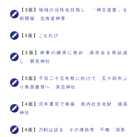
【3面】
地域の活性化目指し 「神主巡業」を
初開催 北海道神青
【3面】
こもれび
【3面】
神事の継承に努め 保存会を再結成
し 粥見神社
【3面】
千百二十五年祭に向けて 五十四年ぶ
り鳥居建替へ 深志神社
【4面】
式年遷宮で移築 境内社文化財 穂高
神社
【4面】
刀剣は語る その漆拾壱 千種 清美