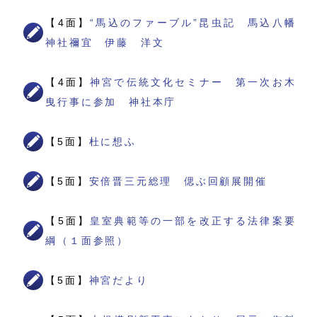
【4面】
“馬込のファーブル”昆虫記 馬込八幡
神社禰宜 伊藤 洋文
【4面】
神宮で伝統文化セミナー 第一次お木
曳行事に参加 神社本庁
【5面】
杜に想ふ
【5面】
安倍晋三元総理 偲ぶ回顧展開催
【5面】
皇室典範等の一部を改正する法律案要
綱（１面参照）
【5面】
神宮だより