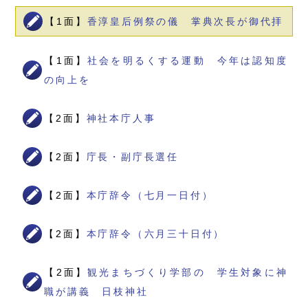
【1面】
香淳皇后例祭の儀 掌典次長が御代拝
【1面】
社会を明るくする運動 今年は認知度
の向上を
【2面】
神社本庁人事
【2面】
庁長・副庁長選任
【2面】
本庁辞令（七月一日付）
【2面】
本庁辞令（六月三十日付）
【2面】
観光まちづくり学部の 学生対象に神
職が講義 日枝神社