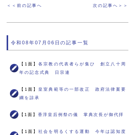
＜＜前の記事へ
次の記事へ＞＞
令和08年07月06日の記事一覧
【1面】
各宗教の代表者らが集ひ 創立八十周
年の記念式典 日宗連
【1面】
皇室典範等の一部改正 政府法律案要
綱を諒承
【1面】
香淳皇后例祭の儀 掌典次長が御代拝
【1面】
社会を明るくする運動 今年は認知度