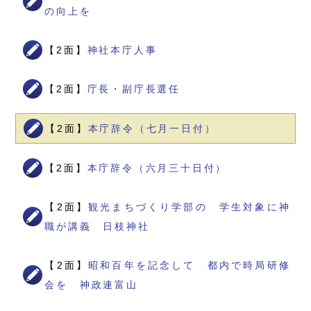
の向上を
【2面】
神社本庁人事
【2面】
庁長・副庁長選任
【2面】
本庁辞令（七月一日付）
【2面】
本庁辞令（六月三十日付）
【2面】
観光まちづくり学部の 学生対象に神
職が講義 日枝神社
【2面】
昭和百年を記念して 都内で時局研修
会を 神政連富山