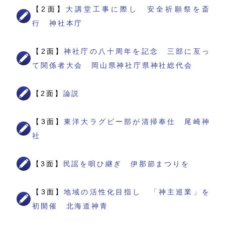
【2面】
大講堂工事に際し 安全祈願祭を斎
行 神社本庁
【2面】
神社庁の八十周年を記念 三部に亙っ
て関係者大会 岡山県神社庁県神社総代会
【2面】
論説
【3面】
東洋大ラグビー部が清掃奉仕 尾崎神
社
【3面】
民謡を唄ひ継ぎ 伊那節まつりを
【3面】
地域の活性化目指し 「神主巡業」を
初開催 北海道神青