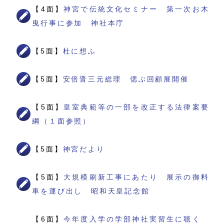
【4面】
神宮で伝統文化セミナー 第一次お木
曳行事に参加 神社本庁
【5面】
杜に想ふ
【5面】
安倍晋三元総理 偲ぶ回顧展開催
【5面】
皇室典範等の一部を改正する法律案要
綱（１面参照）
【5面】
神宮だより
【5面】
大規模刷新工事にあたり 展示の御料
車を運び出し 昭和天皇記念館
【6面】
今年度入学の学部神社実習生に聴く