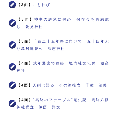
【3面】
こもれび
【3面】
神事の継承に努め 保存会を再結成
し 粥見神社
【3面】
千百二十五年祭に向けて 五十四年ぶ
り鳥居建替へ 深志神社
【4面】
式年遷宮で移築 境内社文化財 穂高
神社
【4面】
刀剣は語る その漆拾壱 千種 清美
【4面】
“馬込のファーブル”昆虫記 馬込八幡
神社禰宜 伊藤 洋文