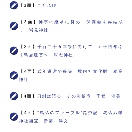
【3面】
こもれび
【3面】
神事の継承に努め 保存会を再結成
し 粥見神社
【3面】
千百二十五年祭に向けて 五十四年ぶ
り鳥居建替へ 深志神社
【4面】
式年遷宮で移築 境内社文化財 穂高
神社
【4面】
刀剣は語る その漆拾壱 千種 清美
【4面】
“馬込のファーブル”昆虫記 馬込八幡
神社禰宜 伊藤 洋文