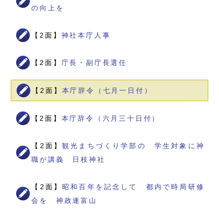
の向上を
【2面】
神社本庁人事
【2面】
庁長・副庁長選任
【2面】
本庁辞令（七月一日付）
【2面】
本庁辞令（六月三十日付）
【2面】
観光まちづくり学部の 学生対象に神
職が講義 日枝神社
【2面】
昭和百年を記念して 都内で時局研修
会を 神政連富山