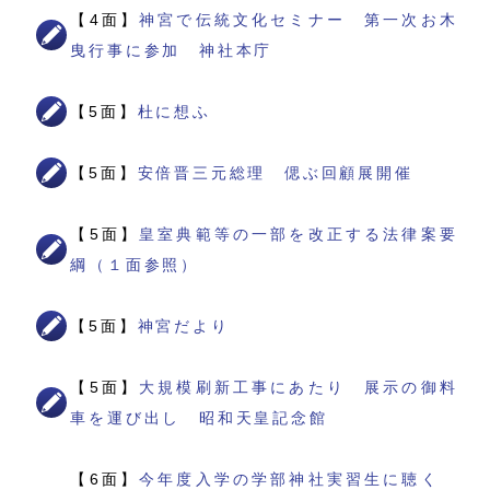
【4面】
神宮で伝統文化セミナー 第一次お木
曳行事に参加 神社本庁
【5面】
杜に想ふ
【5面】
安倍晋三元総理 偲ぶ回顧展開催
【5面】
皇室典範等の一部を改正する法律案要
綱（１面参照）
【5面】
神宮だより
【5面】
大規模刷新工事にあたり 展示の御料
車を運び出し 昭和天皇記念館
【6面】
今年度入学の学部神社実習生に聴く