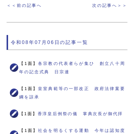
＜＜前の記事へ
次の記事へ＞＞
令和08年07月06日の記事一覧
【1面】
各宗教の代表者らが集ひ 創立八十周
年の記念式典 日宗連
【1面】
皇室典範等の一部改正 政府法律案要
綱を諒承
【1面】
香淳皇后例祭の儀 掌典次長が御代拝
【1面】
社会を明るくする運動 今年は認知度