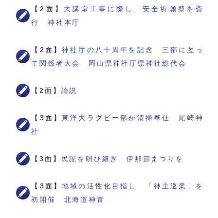
【2面】
大講堂工事に際し 安全祈願祭を斎
行 神社本庁
【2面】
神社庁の八十周年を記念 三部に亙っ
て関係者大会 岡山県神社庁県神社総代会
【2面】
論説
【3面】
東洋大ラグビー部が清掃奉仕 尾崎神
社
【3面】
民謡を唄ひ継ぎ 伊那節まつりを
【3面】
地域の活性化目指し 「神主巡業」を
初開催 北海道神青