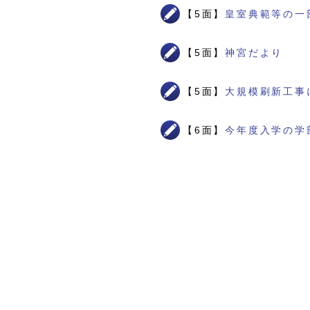
【5面】
皇室典範等の一
【5面】
神宮だより
【5面】
大規模刷新工事
【6面】
今年度入学の学