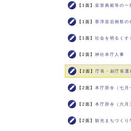
【1面】
皇室典範等の一
【1面】
香淳皇后例祭の
【1面】
社会を明るくす
【2面】
神社本庁人事
【2面】
庁長・副庁長選
【2面】
本庁辞令（七月
【2面】
本庁辞令（六月
【2面】
観光まちづくり