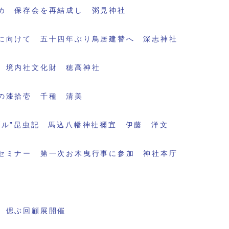
め 保存会を再結成し 粥見神社
に向けて 五十四年ぶり鳥居建替へ 深志神社
 境内社文化財 穂高神社
の漆拾壱 千種 清美
ブル”昆虫記 馬込八幡神社禰宜 伊藤 洋文
セミナー 第一次お木曳行事に参加 神社本庁
 偲ぶ回顧展開催