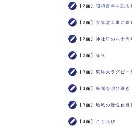
【2面】
昭和百年を記念
【2面】
大講堂工事に際
【2面】
神社庁の八十周
【2面】
論説
【3面】
東洋大ラグビー
【3面】
民謡を唄ひ継ぎ
【3面】
地域の活性化目
【3面】
こもれび