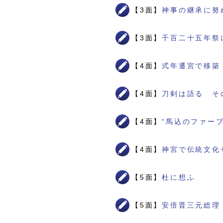
【3面】
神事の継承に努
【3面】
千百二十五年祭
【4面】
式年遷宮で移築
【4面】
刀剣は語る そ
【4面】
“馬込のファー
【4面】
神宮で伝統文化
【5面】
杜に想ふ
【5面】
安倍晋三元総理