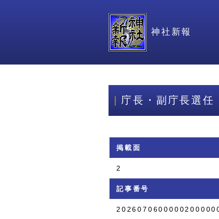
神社新報
庁長・副庁長選任
掲載面
2
記事番号
2026070600000200000