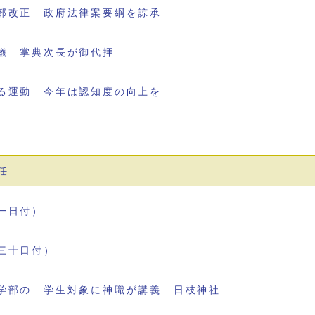
部改正 政府法律案要綱を諒承
儀 掌典次長が御代拝
る運動 今年は認知度の向上を
任
一日付）
三十日付）
学部の 学生対象に神職が講義 日枝神社