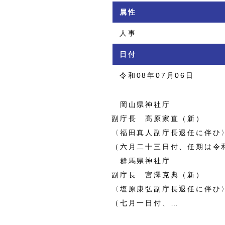
属性
人事
日付
令和08年07月06日
岡山県神社庁
副庁長 髙原家直（新）
〈福田真人副庁長退任に伴ひ
（六月二十三日付、任期は令
群馬県神社庁
副庁長 宮澤克典（新）
〈塩原康弘副庁長退任に伴ひ
（七月一日付、…