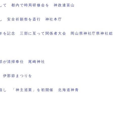
して 都内で時局研修会を 神政連富山
し 安全祈願祭を斎行 神社本庁
年を記念 三部に亙って関係者大会 岡山県神社庁県神社
部が清掃奉仕 尾崎神社
 伊那節まつりを
指し 「神主巡業」を初開催 北海道神青