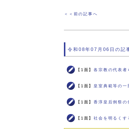
＜＜前の記事へ
令和08年07月06日の記
【1面】
各宗教の代表者
【1面】
皇室典範等の一
【1面】
香淳皇后例祭の
【1面】
社会を明るくす