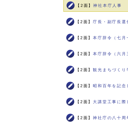
【2面】
神社本庁人事
【2面】
庁長・副庁長選
【2面】
本庁辞令（七月
【2面】
本庁辞令（六月
【2面】
観光まちづくり
【2面】
昭和百年を記念
【2面】
大講堂工事に際
【2面】
神社庁の八十周