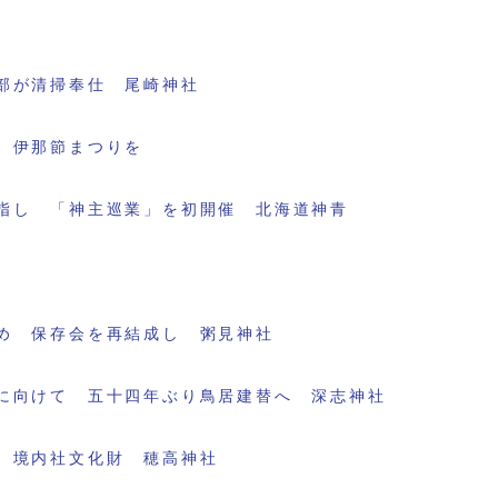
部が清掃奉仕 尾崎神社
 伊那節まつりを
指し 「神主巡業」を初開催 北海道神青
め 保存会を再結成し 粥見神社
に向けて 五十四年ぶり鳥居建替へ 深志神社
 境内社文化財 穂高神社