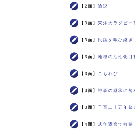
【2面】
論説
【3面】
東洋大ラグビー
【3面】
民謡を唄ひ継ぎ
【3面】
地域の活性化目
【3面】
こもれび
【3面】
神事の継承に努
【3面】
千百二十五年祭
【4面】
式年遷宮で移築