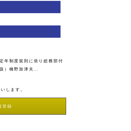
定年制度規則に依り総務部付
扱）橋野加津夫…
願いします。
員登録