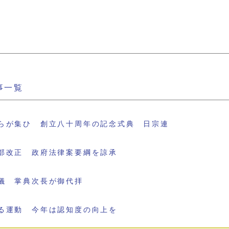
事一覧
らが集ひ 創立八十周年の記念式典 日宗連
部改正 政府法律案要綱を諒承
儀 掌典次長が御代拝
る運動 今年は認知度の向上を