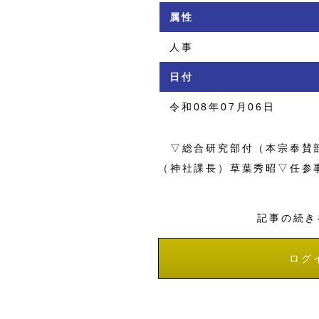
属性
人事
日付
令和08年07月06日
▽総合研究部付（本宗奉賛部
（神社課長）草葉秀昭▽任参
記事の続き
ログ