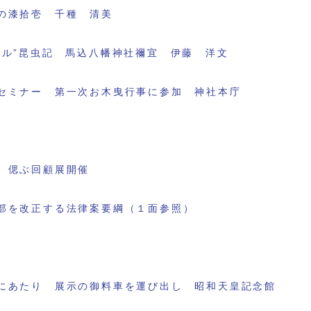
の漆拾壱 千種 清美
ブル”昆虫記 馬込八幡神社禰宜 伊藤 洋文
セミナー 第一次お木曳行事に参加 神社本庁
 偲ぶ回顧展開催
部を改正する法律案要綱（１面参照）
にあたり 展示の御料車を運び出し 昭和天皇記念館