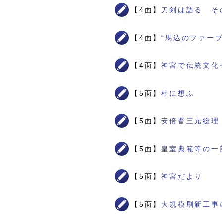
【4面】
刀剣は語る そ
【4面】
“馬込のファー
【4面】
神宮で伝統文化
【5面】
杜に想ふ
【5面】
安倍晋三元総理
【5面】
皇室典範等の一
【5面】
神宮だより
【5面】
大規模刷新工事