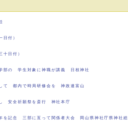
任
一日付）
三十日付）
学部の 学生対象に神職が講義 日枝神社
して 都内で時局研修会を 神政連富山
し 安全祈願祭を斎行 神社本庁
年を記念 三部に亙って関係者大会 岡山県神社庁県神社