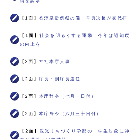
綱を諒承
【1面】
香淳皇后例祭の儀 掌典次長が御代拝
【1面】
社会を明るくする運動 今年は認知度
の向上を
【2面】
神社本庁人事
【2面】
庁長・副庁長選任
【2面】
本庁辞令（七月一日付）
【2面】
本庁辞令（六月三十日付）
【2面】
観光まちづくり学部の 学生対象に神