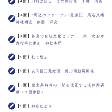
【4面】
刀剣は語る その漆拾壱 千種 清美
【4面】
“馬込のファーブル”昆虫記 馬込八幡
神社禰宜 伊藤 洋文
【4面】
神宮で伝統文化セミナー 第一次お木
曳行事に参加 神社本庁
【5面】
杜に想ふ
【5面】
安倍晋三元総理 偲ぶ回顧展開催
【5面】
皇室典範等の一部を改正する法律案要
綱（１面参照）
【5面】
神宮だより