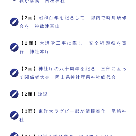
職が講義 日枝神社
【2面】
昭和百年を記念して 都内で時局研修
会を 神政連富山
【2面】
大講堂工事に際し 安全祈願祭を斎
行 神社本庁
【2面】
神社庁の八十周年を記念 三部に亙っ
て関係者大会 岡山県神社庁県神社総代会
【2面】
論説
【3面】
東洋大ラグビー部が清掃奉仕 尾崎神
社