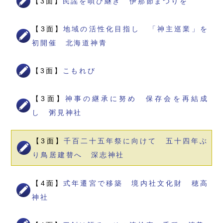
【3面】
民謡を唄ひ継ぎ 伊那節まつりを
【3面】
地域の活性化目指し 「神主巡業」を
初開催 北海道神青
【3面】
こもれび
【3面】
神事の継承に努め 保存会を再結成
し 粥見神社
【3面】
千百二十五年祭に向けて 五十四年ぶ
り鳥居建替へ 深志神社
【4面】
式年遷宮で移築 境内社文化財 穂高
神社