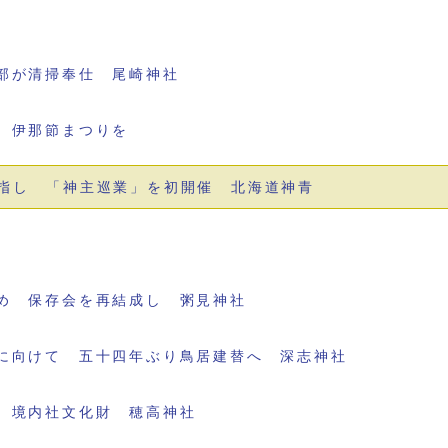
部が清掃奉仕 尾崎神社
 伊那節まつりを
指し 「神主巡業」を初開催 北海道神青
め 保存会を再結成し 粥見神社
に向けて 五十四年ぶり鳥居建替へ 深志神社
 境内社文化財 穂高神社