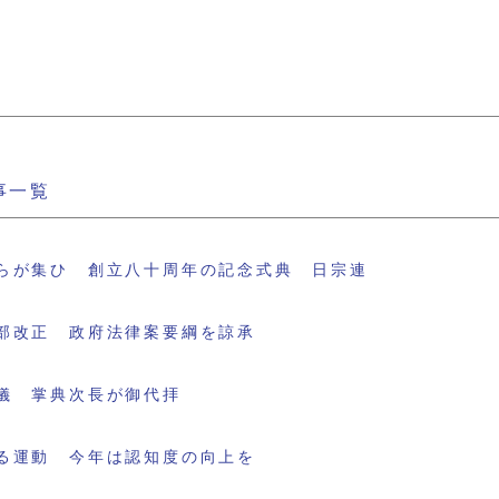
事一覧
らが集ひ 創立八十周年の記念式典 日宗連
部改正 政府法律案要綱を諒承
儀 掌典次長が御代拝
る運動 今年は認知度の向上を