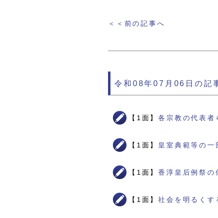
＜＜前の記事へ
令和08年07月06日の記
【1面】
各宗教の代表者
【1面】
皇室典範等の一
【1面】
香淳皇后例祭の
【1面】
社会を明るくす