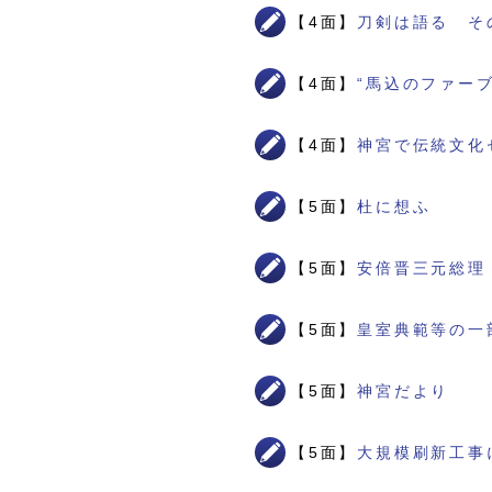
【4面】
刀剣は語る そ
【4面】
“馬込のファー
【4面】
神宮で伝統文化
【5面】
杜に想ふ
【5面】
安倍晋三元総理
【5面】
皇室典範等の一
【5面】
神宮だより
【5面】
大規模刷新工事