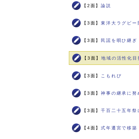
【2面】
論説
【3面】
東洋大ラグビー
【3面】
民謡を唄ひ継ぎ
【3面】
地域の活性化目
【3面】
こもれび
【3面】
神事の継承に努
【3面】
千百二十五年祭
【4面】
式年遷宮で移築