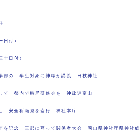
任
一日付）
三十日付）
学部の 学生対象に神職が講義 日枝神社
して 都内で時局研修会を 神政連富山
し 安全祈願祭を斎行 神社本庁
年を記念 三部に亙って関係者大会 岡山県神社庁県神社