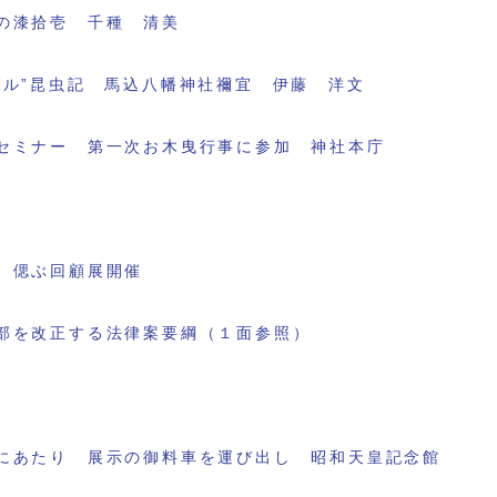
の漆拾壱 千種 清美
ブル”昆虫記 馬込八幡神社禰宜 伊藤 洋文
セミナー 第一次お木曳行事に参加 神社本庁
 偲ぶ回顧展開催
部を改正する法律案要綱（１面参照）
にあたり 展示の御料車を運び出し 昭和天皇記念館