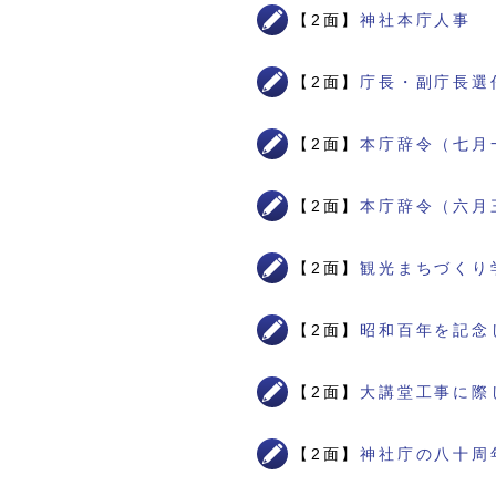
【2面】
神社本庁人事
【2面】
庁長・副庁長選
【2面】
本庁辞令（七月
【2面】
本庁辞令（六月
【2面】
観光まちづくり
【2面】
昭和百年を記念
【2面】
大講堂工事に際
【2面】
神社庁の八十周