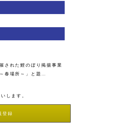
催された鯉のぼり掲揚事業
～春場所～」と題…
願いします。
員登録