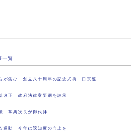
事一覧
らが集ひ 創立八十周年の記念式典 日宗連
部改正 政府法律案要綱を諒承
儀 掌典次長が御代拝
る運動 今年は認知度の向上を