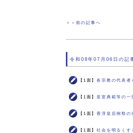
＜＜前の記事へ
令和08年07月06日の記
【1面】
各宗教の代表者
【1面】
皇室典範等の一
【1面】
香淳皇后例祭の
【1面】
社会を明るくす