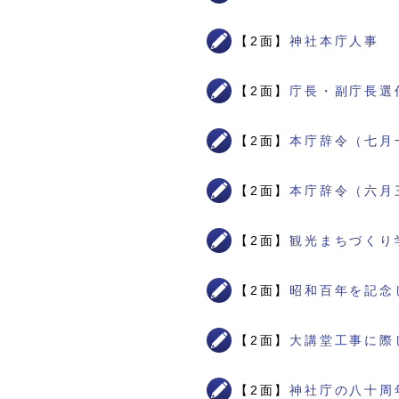
【2面】
神社本庁人事
【2面】
庁長・副庁長選
【2面】
本庁辞令（七月
【2面】
本庁辞令（六月
【2面】
観光まちづくり
【2面】
昭和百年を記念
【2面】
大講堂工事に際
【2面】
神社庁の八十周