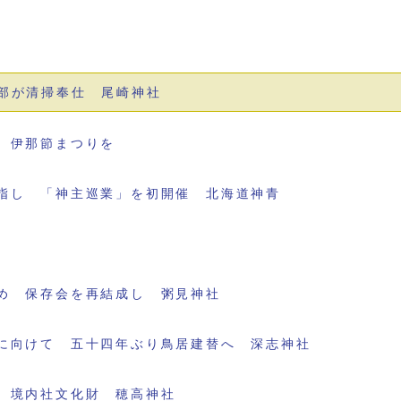
部が清掃奉仕 尾崎神社
 伊那節まつりを
指し 「神主巡業」を初開催 北海道神青
め 保存会を再結成し 粥見神社
に向けて 五十四年ぶり鳥居建替へ 深志神社
 境内社文化財 穂高神社