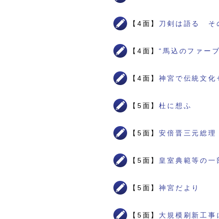
【4面】
刀剣は語る そ
【4面】
“馬込のファー
【4面】
神宮で伝統文化
【5面】
杜に想ふ
【5面】
安倍晋三元総理
【5面】
皇室典範等の一
【5面】
神宮だより
【5面】
大規模刷新工事