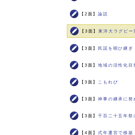
【2面】
論説
【3面】
東洋大ラグビー
【3面】
民謡を唄ひ継ぎ
【3面】
地域の活性化目
【3面】
こもれび
【3面】
神事の継承に努
【3面】
千百二十五年祭
【4面】
式年遷宮で移築