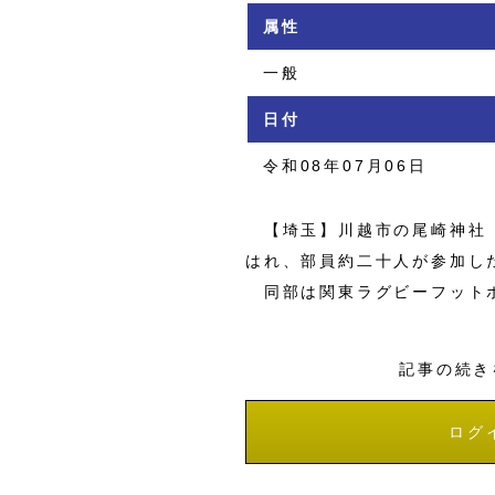
属性
一般
日付
令和08年07月06日
【埼玉】川越市の尾崎神社（
はれ、部員約二十人が参加し
同部は関東ラグビーフットボ
記事の続き
ログ