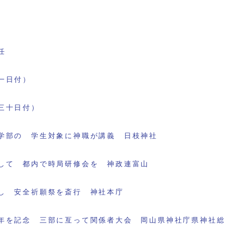
任
一日付）
三十日付）
学部の 学生対象に神職が講義 日枝神社
して 都内で時局研修会を 神政連富山
し 安全祈願祭を斎行 神社本庁
年を記念 三部に亙って関係者大会 岡山県神社庁県神社