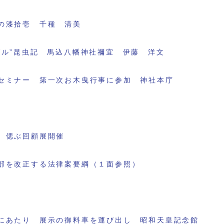
の漆拾壱 千種 清美
ブル”昆虫記 馬込八幡神社禰宜 伊藤 洋文
セミナー 第一次お木曳行事に参加 神社本庁
 偲ぶ回顧展開催
部を改正する法律案要綱（１面参照）
にあたり 展示の御料車を運び出し 昭和天皇記念館