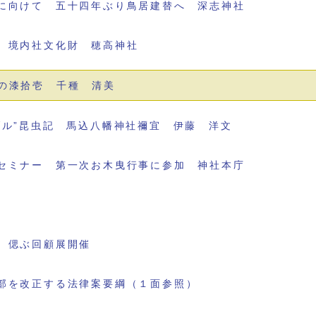
に向けて 五十四年ぶり鳥居建替へ 深志神社
 境内社文化財 穂高神社
の漆拾壱 千種 清美
ブル”昆虫記 馬込八幡神社禰宜 伊藤 洋文
セミナー 第一次お木曳行事に参加 神社本庁
 偲ぶ回顧展開催
部を改正する法律案要綱（１面参照）