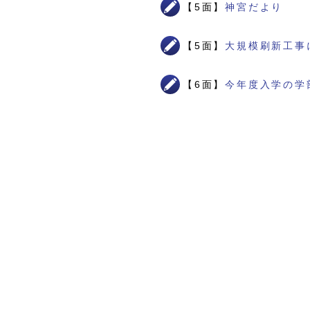
【5面】
神宮だより
【5面】
大規模刷新工事
【6面】
今年度入学の学