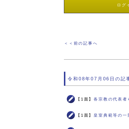
ログ
＜＜前の記事へ
令和08年07月06日の記
【1面】
各宗教の代表者
【1面】
皇室典範等の一