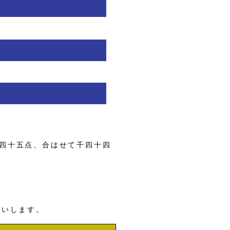
四十五点、合はせて千四十四
願いします。