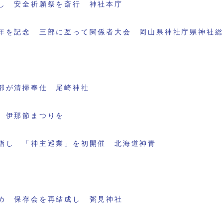
し 安全祈願祭を斎行 神社本庁
年を記念 三部に亙って関係者大会 岡山県神社庁県神社
部が清掃奉仕 尾崎神社
 伊那節まつりを
指し 「神主巡業」を初開催 北海道神青
め 保存会を再結成し 粥見神社