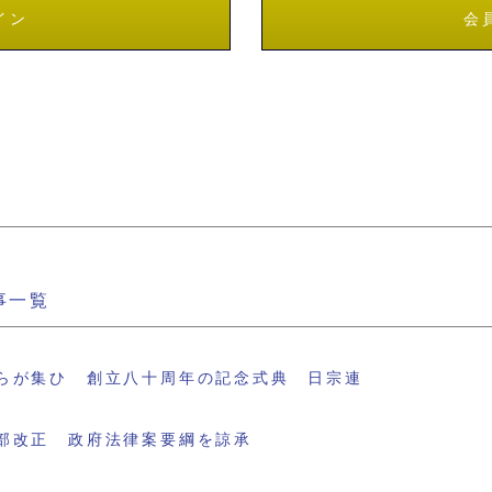
イン
会
事一覧
らが集ひ 創立八十周年の記念式典 日宗連
部改正 政府法律案要綱を諒承