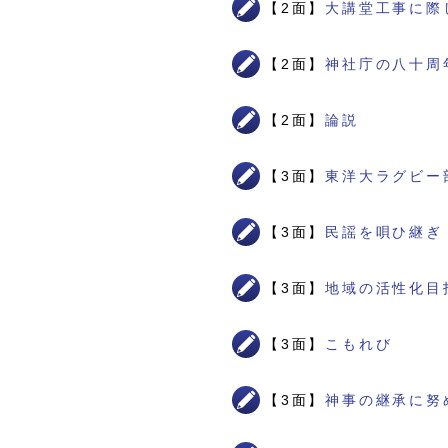
【2面】
大講堂工事に際
【2面】
神社庁の八十周
【2面】
論説
【3面】
東洋大ラグビー
【3面】
民謡を唄ひ継ぎ
【3面】
地域の活性化目
【3面】
こもれび
【3面】
神事の継承に努