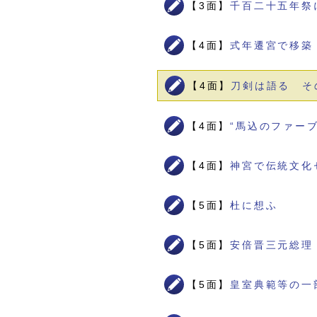
【3面】
千百二十五年祭
【4面】
式年遷宮で移築
【4面】
刀剣は語る そ
【4面】
“馬込のファー
【4面】
神宮で伝統文化
【5面】
杜に想ふ
【5面】
安倍晋三元総理
【5面】
皇室典範等の一