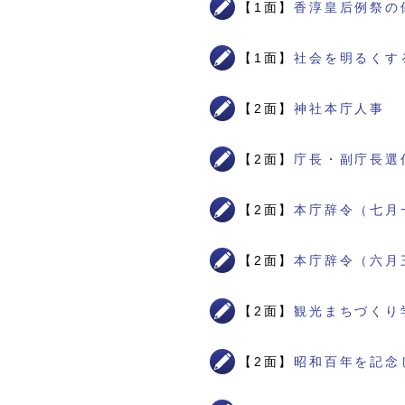
【1面】
香淳皇后例祭の
【1面】
社会を明るくす
【2面】
神社本庁人事
【2面】
庁長・副庁長選
【2面】
本庁辞令（七月
【2面】
本庁辞令（六月
【2面】
観光まちづくり
【2面】
昭和百年を記念