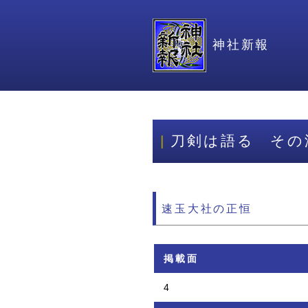
神社新報
刀剣は語る その
速玉大社の正恒
掲載面
4