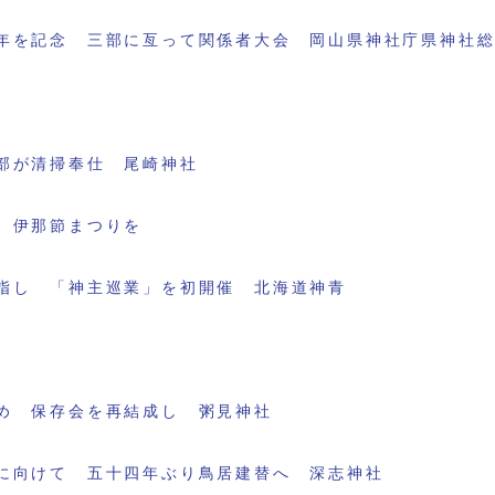
年を記念 三部に亙って関係者大会 岡山県神社庁県神社
部が清掃奉仕 尾崎神社
 伊那節まつりを
指し 「神主巡業」を初開催 北海道神青
め 保存会を再結成し 粥見神社
に向けて 五十四年ぶり鳥居建替へ 深志神社