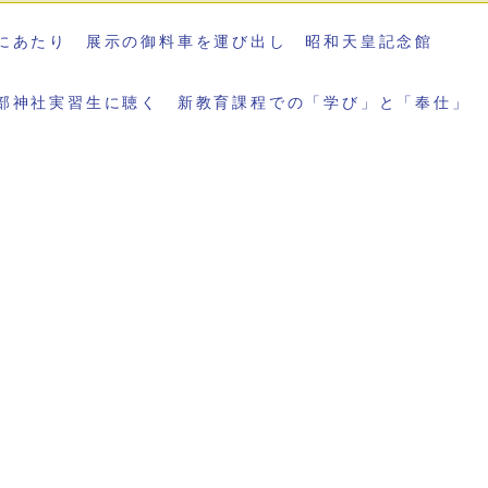
にあたり 展示の御料車を運び出し 昭和天皇記念館
部神社実習生に聴く 新教育課程での「学び」と「奉仕」