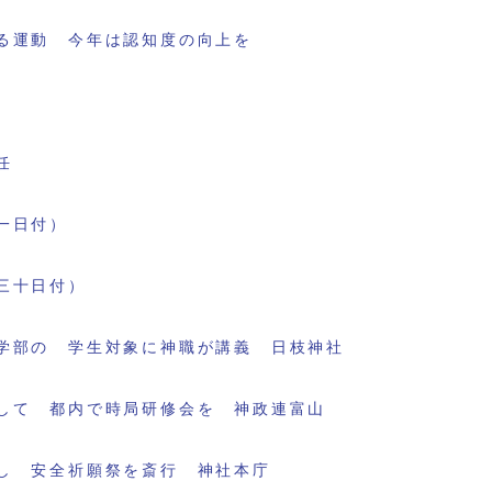
る運動 今年は認知度の向上を
任
一日付）
三十日付）
学部の 学生対象に神職が講義 日枝神社
して 都内で時局研修会を 神政連富山
し 安全祈願祭を斎行 神社本庁