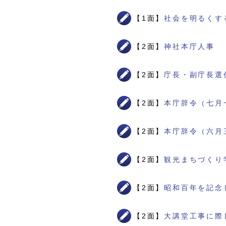
【1面】
社会を明るくす
【2面】
神社本庁人事
【2面】
庁長・副庁長選
【2面】
本庁辞令（七月
【2面】
本庁辞令（六月
【2面】
観光まちづくり
【2面】
昭和百年を記念
【2面】
大講堂工事に際