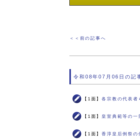
＜＜前の記事へ
令和08年07月06日の記
【1面】
各宗教の代表者
【1面】
皇室典範等の一
【1面】
香淳皇后例祭の