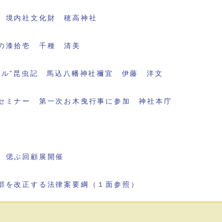
 境内社文化財 穂高神社
の漆拾壱 千種 清美
ブル”昆虫記 馬込八幡神社禰宜 伊藤 洋文
セミナー 第一次お木曳行事に参加 神社本庁
 偲ぶ回顧展開催
部を改正する法律案要綱（１面参照）