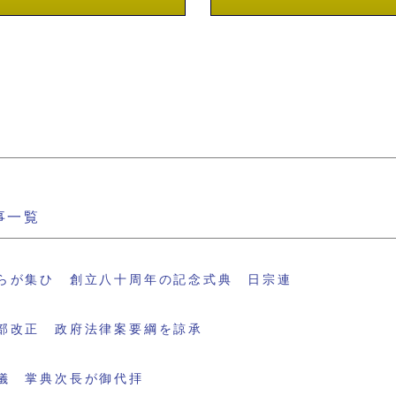
事一覧
らが集ひ 創立八十周年の記念式典 日宗連
部改正 政府法律案要綱を諒承
儀 掌典次長が御代拝