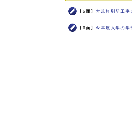
【5面】
大規模刷新工事
【6面】
今年度入学の学