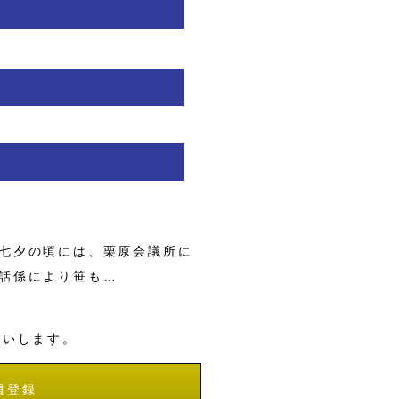
七夕の頃には、栗原会議所に
話係により笹も…
願いします。
員登録