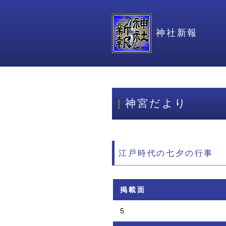
神社新報
神宮だより
江戸時代の七夕の行事
掲載面
5