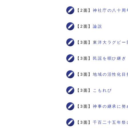
【2面】
神社庁の八十周
【2面】
論説
【3面】
東洋大ラグビー
【3面】
民謡を唄ひ継ぎ
【3面】
地域の活性化目
【3面】
こもれび
【3面】
神事の継承に努
【3面】
千百二十五年祭