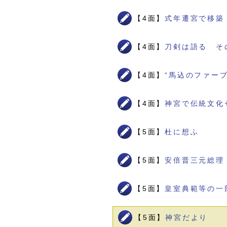
【4面】
式年遷宮で移築
【4面】
刀剣は語る そ
【4面】
“馬込のファー
【4面】
神宮で伝統文化
【5面】
杜に想ふ
【5面】
安倍晋三元総理
【5面】
皇室典範等の一
【5面】
神宮だより