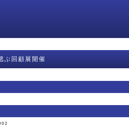
偲ぶ回顧展開催
002