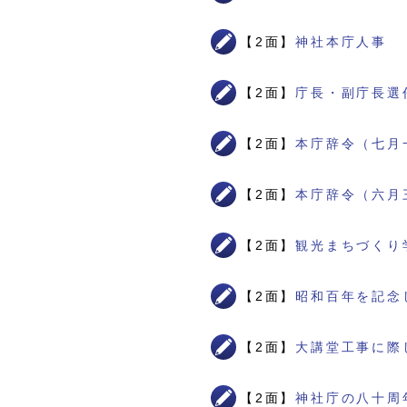
【2面】
神社本庁人事
【2面】
庁長・副庁長選
【2面】
本庁辞令（七月
【2面】
本庁辞令（六月
【2面】
観光まちづくり
【2面】
昭和百年を記念
【2面】
大講堂工事に際
【2面】
神社庁の八十周