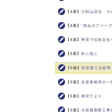
【4面】
刀剣は語る そ
【4面】
“馬込のファー
【4面】
神宮で伝統文化
【5面】
杜に想ふ
【5面】
安倍晋三元総理
【5面】
皇室典範等の一
【5面】
神宮だより
【5面】
大規模刷新工事