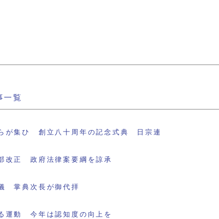
事一覧
らが集ひ 創立八十周年の記念式典 日宗連
部改正 政府法律案要綱を諒承
儀 掌典次長が御代拝
る運動 今年は認知度の向上を