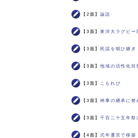
【2面】
論説
【3面】
東洋大ラグビー
【3面】
民謡を唄ひ継ぎ
【3面】
地域の活性化目
【3面】
こもれび
【3面】
神事の継承に努
【3面】
千百二十五年祭
【4面】
式年遷宮で移築