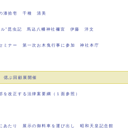
の漆拾壱 千種 清美
ブル”昆虫記 馬込八幡神社禰宜 伊藤 洋文
セミナー 第一次お木曳行事に参加 神社本庁
 偲ぶ回顧展開催
部を改正する法律案要綱（１面参照）
にあたり 展示の御料車を運び出し 昭和天皇記念館