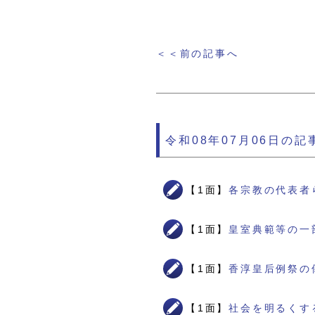
＜＜前の記事へ
令和08年07月06日の記
【1面】
各宗教の代表者
【1面】
皇室典範等の一
【1面】
香淳皇后例祭の
【1面】
社会を明るくす