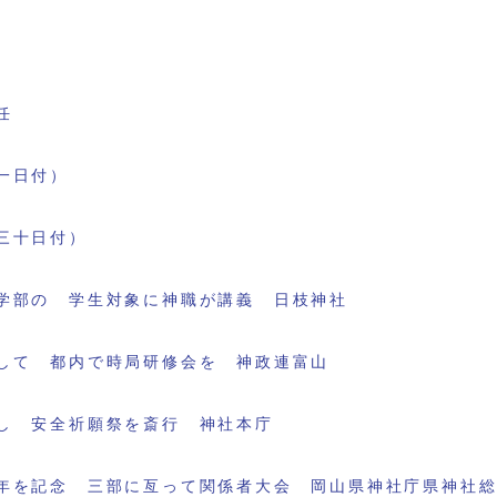
任
一日付）
三十日付）
学部の 学生対象に神職が講義 日枝神社
して 都内で時局研修会を 神政連富山
し 安全祈願祭を斎行 神社本庁
年を記念 三部に亙って関係者大会 岡山県神社庁県神社