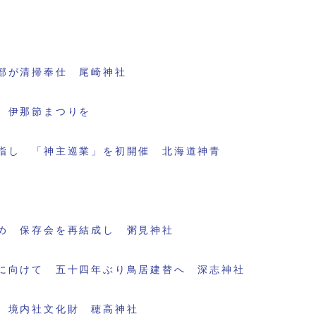
部が清掃奉仕 尾崎神社
 伊那節まつりを
指し 「神主巡業」を初開催 北海道神青
め 保存会を再結成し 粥見神社
に向けて 五十四年ぶり鳥居建替へ 深志神社
 境内社文化財 穂高神社