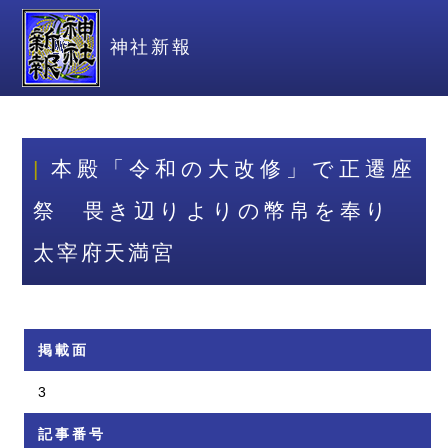
神社新報
本殿「令和の大改修」で正遷座
祭 畏き辺りよりの幣帛を奉り
太宰府天満宮
掲載面
3
記事番号