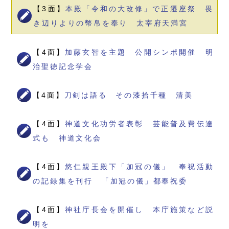
【3面】
本殿「令和の大改修」で正遷座祭 畏
き辺りよりの幣帛を奉り 太宰府天満宮
【4面】
加藤玄智を主題 公開シンポ開催 明
治聖徳記念学会
【4面】
刀剣は語る その漆拾千種 清美
【4面】
神道文化功労者表彰 芸能普及費伝達
式も 神道文化会
【4面】
悠仁親王殿下「加冠の儀」 奉祝活動
の記録集を刊行 「加冠の儀」都奉祝委
【4面】
神社庁長会を開催し 本庁施策など説
明を