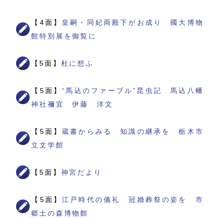
【4面】
皇嗣・同妃両殿下がお成り 國大博物
館特別展を御覧に
【5面】
杜に想ふ
【5面】
“馬込のファーブル”昆虫記 馬込八幡
神社禰宜 伊藤 洋文
【5面】
蔵書からみる 知識の継承を 栃木市
立文学館
【5面】
神宮だより
【5面】
江戸時代の儀礼 冠婚葬祭の姿を 市
郷土の森博物館