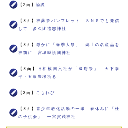
【2面】
論説
【3面】
神葬祭パンフレット ＳＮＳでも発信
して 多久比禮志神社
【3面】
厳かに「春季大祭」 郷土の名産品を
神前に 宮城縣護國神社
【3面】
旧相模国六社が「國府祭」 天下泰
平・五穀豊穣祈る
【3面】
こもれび
【3面】
青少年教化活動の一環 春休みに「杜
の子供会」 一宮賀茂神社