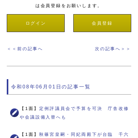
は会員登録をお願いします。
ログイン
会員登録
＜＜前の記事へ
次の記事へ＞＞
令和08年06月01日の記事一覧
【1面】
定例評議員会で予算を可決 庁舎改修
や会議設備入替へも
【1面】
秋篠宮皇嗣・同妃両殿下が台臨 千六