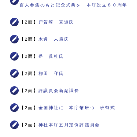
百人参集のもと記念式典を 本庁設立８０周年
【2面】
戸賀崎 直道氏
【2面】
木透 末廣氏
【2面】
岳 眞杜氏
【2面】
柳田 守氏
【2面】
評議員会新副議長
【2面】
全国神社に 本庁幣班つ 班幣式
【2面】
神社本庁五月定例評議員会