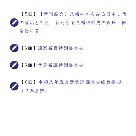
【5面】
【新刊紹介】八幡神からみる日本古代
の政治と社会 新たなる八幡信仰史の視座 飯
沼賢司著
【6面】
議案審査特別委員会
【6面】
予算審議特別委員会
【6面】
令和八年五月定例評議員会総長挨拶
（２面参照）