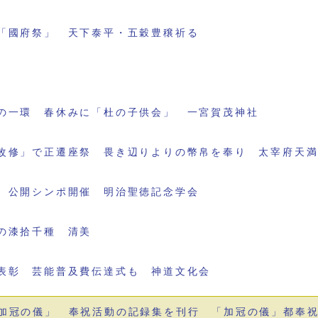
「國府祭」 天下泰平・五穀豊穣祈る
の一環 春休みに「杜の子供会」 一宮賀茂神社
改修」で正遷座祭 畏き辺りよりの幣帛を奉り 太宰府天
 公開シンポ開催 明治聖徳記念学会
の漆拾千種 清美
表彰 芸能普及費伝達式も 神道文化会
加冠の儀」 奉祝活動の記録集を刊行 「加冠の儀」都奉