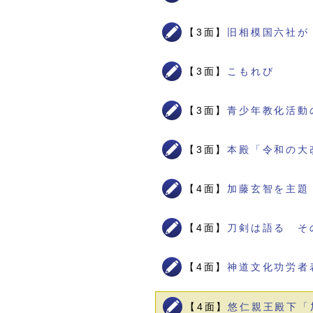
【3面】
旧相模国六社が
【3面】
こもれび
【3面】
青少年教化活動
【3面】
本殿「令和の大
【4面】
加藤玄智を主題
【4面】
刀剣は語る そ
【4面】
神道文化功労者
【4面】
悠仁親王殿下「