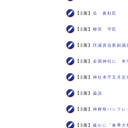
【2面】
岳 眞杜氏
【2面】
柳田 守氏
【2面】
評議員会新副議
【2面】
全国神社に 本
【2面】
神社本庁五月定
【2面】
論説
【3面】
神葬祭パンフレ
【3面】
厳かに「春季大