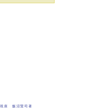
の視座 飯沼賢司著