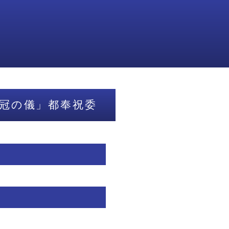
冠の儀」都奉祝委