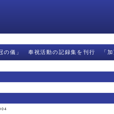
冠の儀」 奉祝活動の記録集を刊行 「加
004