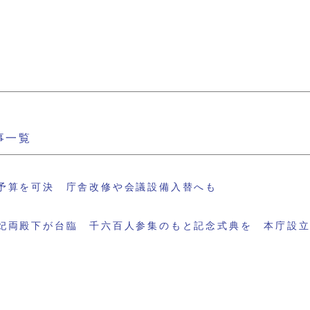
事一覧
予算を可決 庁舎改修や会議設備入替へも
妃両殿下が台臨 千六百人参集のもと記念式典を 本庁設