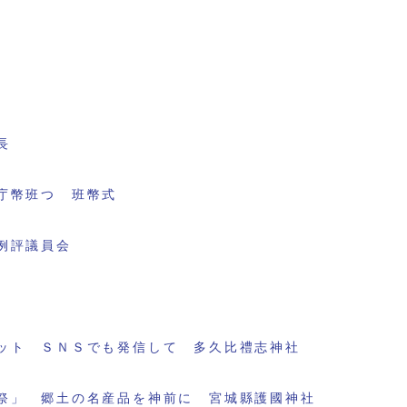
長
庁幣班つ 班幣式
例評議員会
ット ＳＮＳでも発信して 多久比禮志神社
祭」 郷土の名産品を神前に 宮城縣護國神社