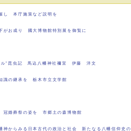
催し 本庁施策など説明を
下がお成り 國大博物館特別展を御覧に
ブル”昆虫記 馬込八幡神社禰宜 伊藤 洋文
知識の継承を 栃木市立文学館
 冠婚葬祭の姿を 市郷土の森博物館
幡神からみる日本古代の政治と社会 新たなる八幡信仰史