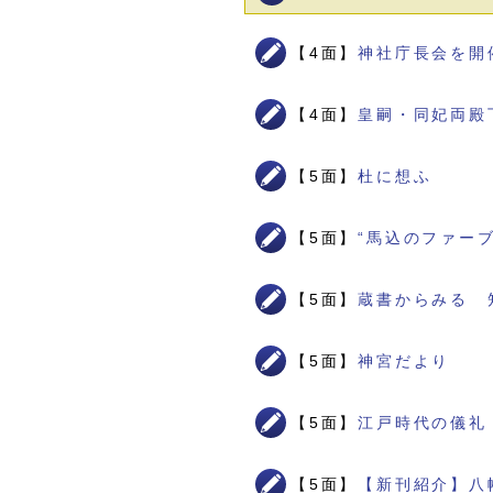
【4面】
神社庁長会を開
【4面】
皇嗣・同妃両殿
【5面】
杜に想ふ
【5面】
“馬込のファー
【5面】
蔵書からみる 
【5面】
神宮だより
【5面】
江戸時代の儀礼
【5面】
【新刊紹介】八