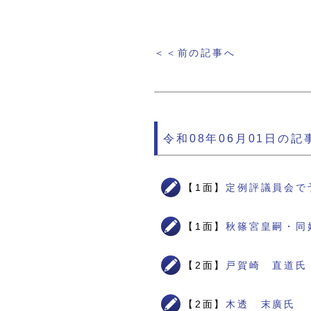
＜＜前の記事へ
令和08年06月01日の記
【1面】
定例評議員会で
【1面】
秋篠宮皇嗣・同
【2面】
戸賀崎 直道氏
【2面】
木透 末廣氏