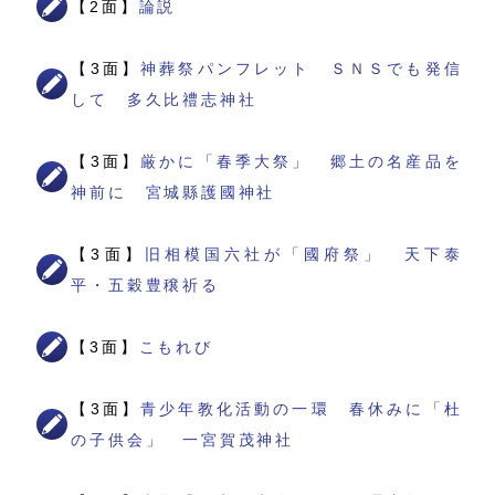
【2面】
論説
【3面】
神葬祭パンフレット ＳＮＳでも発信
して 多久比禮志神社
【3面】
厳かに「春季大祭」 郷土の名産品を
神前に 宮城縣護國神社
【3面】
旧相模国六社が「國府祭」 天下泰
平・五穀豊穣祈る
【3面】
こもれび
【3面】
青少年教化活動の一環 春休みに「杜
の子供会」 一宮賀茂神社