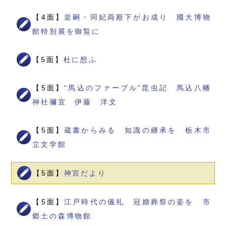
【4面】
皇嗣・同妃両殿下がお成り 國大博物
館特別展を御覧に
【5面】
杜に想ふ
【5面】
“馬込のファーブル”昆虫記 馬込八幡
神社禰宜 伊藤 洋文
【5面】
蔵書からみる 知識の継承を 栃木市
立文学館
【5面】
神宮だより
【5面】
江戸時代の儀礼 冠婚葬祭の姿を 市
郷土の森博物館