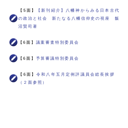
【5面】
【新刊紹介】八幡神からみる日本古代
の政治と社会 新たなる八幡信仰史の視座 飯
沼賢司著
【6面】
議案審査特別委員会
【6面】
予算審議特別委員会
【6面】
令和八年五月定例評議員会総長挨拶
（２面参照）