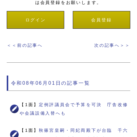
は会員登録をお願いします。
ログイン
会員登録
＜＜前の記事へ
次の記事へ＞＞
令和08年06月01日の記事一覧
【1面】
定例評議員会で予算を可決 庁舎改修
や会議設備入替へも
【1面】
秋篠宮皇嗣・同妃両殿下が台臨 千六