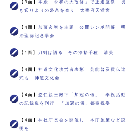
【3面】
本殿「令和の大改修」で正遷座祭 畏
き辺りよりの幣帛を奉り 太宰府天満宮
【4面】
加藤玄智を主題 公開シンポ開催 明
治聖徳記念学会
【4面】
刀剣は語る その漆拾千種 清美
【4面】
神道文化功労者表彰 芸能普及費伝達
式も 神道文化会
【4面】
悠仁親王殿下「加冠の儀」 奉祝活動
の記録集を刊行 「加冠の儀」都奉祝委
【4面】
神社庁長会を開催し 本庁施策など説
明を