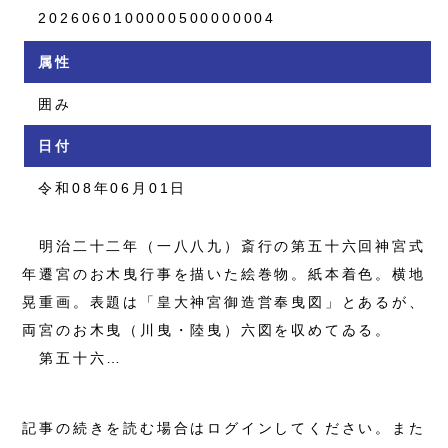
2026060100000500000004
属性
囲み
日付
令和08年06月01日
明治二十二年（一八八九）斎行の第五十六回神宮式
年遷宮のお木曳行事を描いた絵巻物。紙本着色。横地
晃重画。表題は「皇大神宮御造営奉曳図」とあるが、
両宮のお木曳（川曳・陸曳）六図を収めてゐる。
第五十六…
記事の続きを読む場合はログインしてください。また