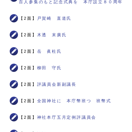
百人参集のもと記念式典を 本庁設立８０周年
【2面】
戸賀崎 直道氏
【2面】
木透 末廣氏
【2面】
岳 眞杜氏
【2面】
柳田 守氏
【2面】
評議員会新副議長
【2面】
全国神社に 本庁幣班つ 班幣式
【2面】
神社本庁五月定例評議員会