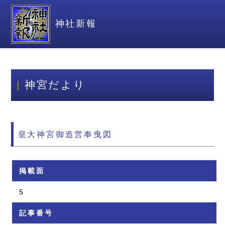
神社新報
神宮だより
皇大神宮御造営奉曳図
掲載面
5
記事番号