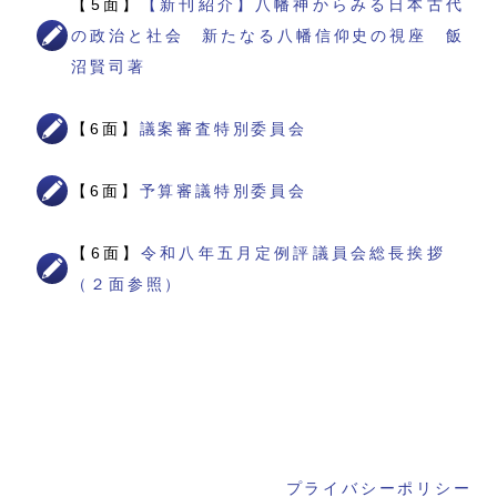
【5面】
【新刊紹介】八幡神からみる日本古代
の政治と社会 新たなる八幡信仰史の視座 飯
沼賢司著
【6面】
議案審査特別委員会
【6面】
予算審議特別委員会
【6面】
令和八年五月定例評議員会総長挨拶
（２面参照）
プライバシーポリシー