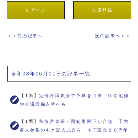
ログイン
会員登録
＜＜前の記事へ
次の記事へ＞＞
令和08年06月01日の記事一覧
【1面】
定例評議員会で予算を可決 庁舎改修
や会議設備入替へも
【1面】
秋篠宮皇嗣・同妃両殿下が台臨 千六
百人参集のもと記念式典を 本庁設立８０周年