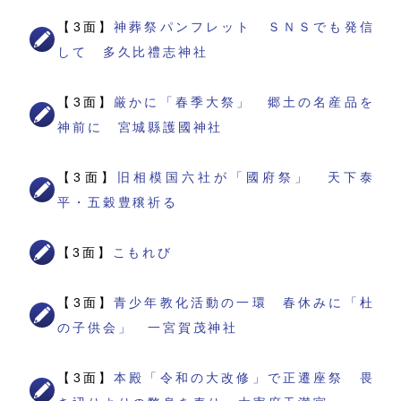
【3面】
神葬祭パンフレット ＳＮＳでも発信
して 多久比禮志神社
【3面】
厳かに「春季大祭」 郷土の名産品を
神前に 宮城縣護國神社
【3面】
旧相模国六社が「國府祭」 天下泰
平・五穀豊穣祈る
【3面】
こもれび
【3面】
青少年教化活動の一環 春休みに「杜
の子供会」 一宮賀茂神社
【3面】
本殿「令和の大改修」で正遷座祭 畏