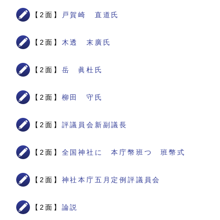
【2面】
戸賀崎 直道氏
【2面】
木透 末廣氏
【2面】
岳 眞杜氏
【2面】
柳田 守氏
【2面】
評議員会新副議長
【2面】
全国神社に 本庁幣班つ 班幣式
【2面】
神社本庁五月定例評議員会
【2面】
論説