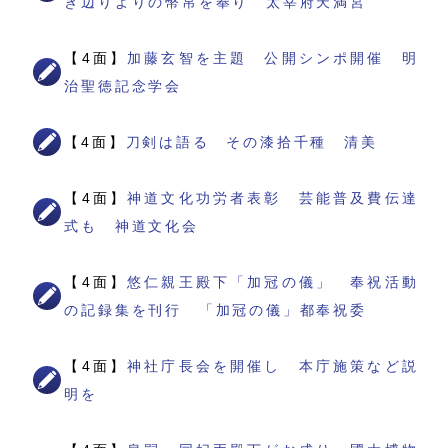
き辺りよりの幣帛を奉り 太宰府天満宮
【4面】
加藤玄智を主題 公開シンポ開催 明
治聖徳記念学会
【4面】
刀剣は語る その漆拾千種 清美
【4面】
神道文化功労者表彰 芸能普及費伝達
式も 神道文化会
【4面】
悠仁親王殿下「加冠の儀」 奉祝活動
の記録集を刊行 「加冠の儀」都奉祝委
【4面】
神社庁長会を開催し 本庁施策など説
明を